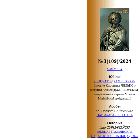
№
3(109)/2024
SUMMARY
Юбілеі
«БЫЦЬ СВЕДКАМ ЛЮБОВІ»
Інтэрв’ю Крыстыны ЛЯЛЬКО з
біскупам Аляксандрам ЯШЭЎСКІМ
генеральным вікарыем Мінска-
Магілёўскай архідыяцэзіі
Асобы
Кс. Робэрт СКШЫПЧАК
ПАТРАБАВАЛЬНЫ ПАПА
Гісторыя
Ігар СУРМАЧЭЎСКІ
ВЯЛІКАЕ ІТАЛЬЯНСКАЕ
ПАДАРОЖЖА ЯНА ПАЦА (1597–