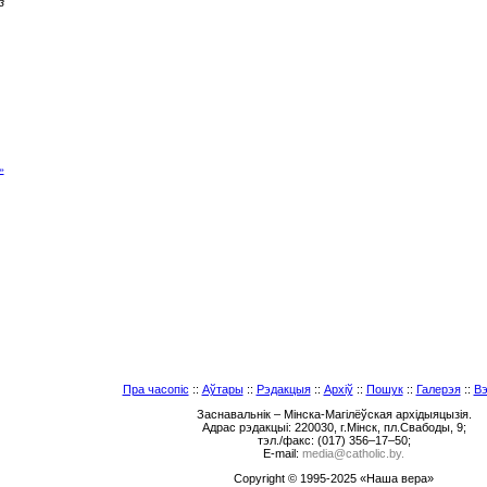
з
»
Пра часопіс
::
Аўтары
::
Рэдакцыя
::
Архіў
::
Пошук
::
Галерэя
::
Вэ
Заснавальнік – Мінска-Магілёўская архідыяцызія.
Адрас рэдакцыі: 220030, г.Мінск, пл.Свабоды, 9;
тэл./факс: (017) 356–17–50;
E-mail:
media@catholic.by.
Copyright © 1995-2025 «Наша вера»