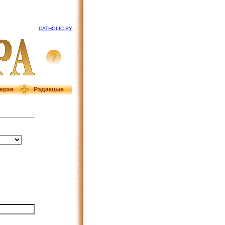
CATHOLIC.BY
ерэя
Рэдакцыя