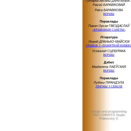
Гутарка Аксаны ДАНІЛЬЧЫК 
Раісай БАРАВІКОВАЙ
Раіса БАРАВІКОВА
ВЕРШЫ
Пераклады
Павал Орсаг ГВЕЗДАСЛАЎ
«КРЫВАВЫЯ САНЕТЫ»
Літаратура
Леанід ДРАНЬКО-МАЙСЮК
УРЫВАК З «ПАМЯТНАЙ КНІЖКІ
Усевалад СЦЕБУРАКА
ВЕРШЫ
Дэбют
Магдалена ЛАЕЎСКАЯ
ВЕРШЫ
Пераклады
Луіджы ПІРАНДЭЛА
ЛІМОНЫ З СІЦЫЛІІ
Design and programming
PRO CHRISTO Studio
Polinevsky V.