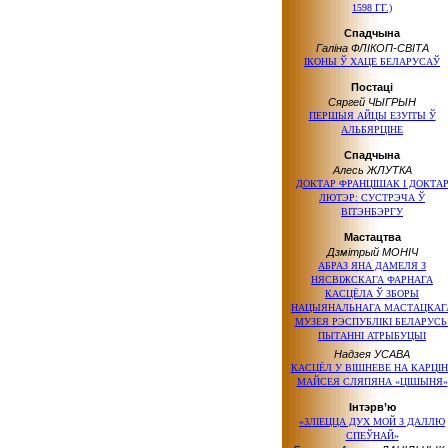
1598 ГГ.)
Спадчына
Галіна ФЛІКОП-СВІТА
ІКОНЫ Ў ХАЦЕ БЕЛАРУСАЎ
Постаці
Сяргей ЧЫГРЫН
ПЕРШЫЯ АЙЦЫ ЕЗУІТЫ Ў
АЛЬБЯРЦІНЕ
Спадчына
Алесь ЖЛУТКА
ДОКТАР ФРАНЦІШАК І ДОКТА
ЛЮТЭР: СУСТРЭЧА Ў
ВІТЭНБЭРГУ
Мастацтва
Дзмітрый МОНІЧ
АБРАЗ ЯНА ДАМЕЛЯ З
НЯСВІЖСКАГА ФАРНАГА
КАСЦЁЛА Ў ЗБОРЫ
НАЦЫЯНАЛЬНАГА МАСТАЦКАГ
МУЗЕЯ РЭСПУБЛІКІ БЕЛАРУСЬ
ПЫТАННІ АТРЫБУЦЫІ
Надзея УСАВА
КАСЦЁЛ У ВІШНЕВЕ НА КАРЦІН
МАЙСЕЯ СЛЯПЯНА «ЦІШЫНЯ»
Інтэрв’ю
«ЗЛІЕЦЦА ДУХ МОЙ З ДАЛЛЮ
СПЕЎНАЙ»