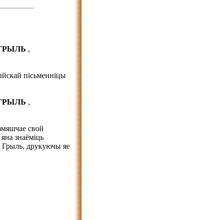
 ГРЫЛЬ
,
йскай пісьменніцы
 ГРЫЛЬ
,
змяшчае свой
 яна знаёміць
 Грыль, друкуючы яе