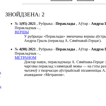
ЗНОЙДЗЕНА: 2
№
1(95) 2021
,
Рубрыка -
Пераклады
,
Аўтар -
Андрэа
Перакладчык -
,
ВЕРШЫ
У рубрыцы «Пераклады» змешчаны вершы аўстры
Андрэа Грыль (пераклад А. Сямёнавай-Герцаг).
Р
№
4(98) 2021
,
Рубрыка -
Пераклады
,
Аўтар -
Андрэа
Перакладчык -
,
МЕТРАНОМ
Доктар навук, перакладчыца А. Сямёнава-Герцаг 
чарговы пераклад з нямецкай мовы — на гэты раз
чытачоў з творчасцю аўстрыйскай пісьменніцы А.
А
апавяданне «Метраном».
:
Е