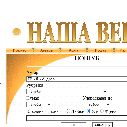
Пра нас
Аўтары
Архіў
Пошук
Гал
ПОШУК
Аўтар
,
Рубрыка
Нумар
Упарадкаванне
Ключавыя словы
Любое
Усе
Фраза