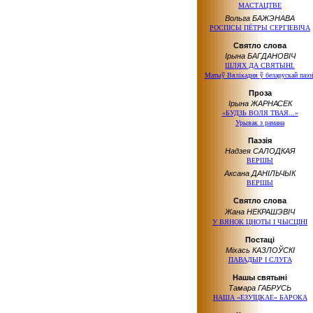
МАСТАЦТВЕ
Вольга БАЖЭНАВА
РОСПІСЫ ПЁТРЫ СЕРГІЕВІЧА
Святло слова
Ірына БАГДАНОВІЧ
ШЛЯХ ДА СВЯТЫНІ.
Матыў Вялікадня
ў беларускай
паэзі
Проза
Ірына ЖАРНАСЕК
«БУДЗЬ ВОЛЯ ТВАЯ...»
Урывак з рамана
Паэзія
Надзея САЛОДКАЯ
ВЕРШЫ
Аксана ДАНІЛЬЧЫК
ВЕРШЫ
Святло слова
Жана НЕКРАШЭВІЧ
У ВЯНОК
ЦНОТЫ
І ЧЫСЦІНІ
Постаці
Міхась КАЗЛОЎСКІ
ПАВАДЫР
І СЛУГА
Нашы святыні
Тамара ГАБРУСЬ
НАША «ЕЗУІЦКАЕ» БАРОКА