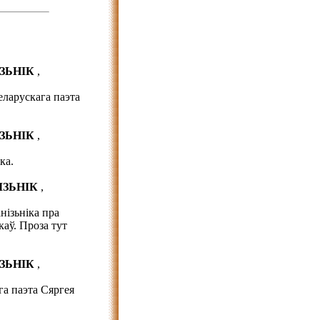
ІЗЬНІК
,
ларускага паэта
ІЗЬНІК
,
ка.
ІЗЬНІК
,
нізьніка пра
каў. Проза тут
ІЗЬНІК
,
а паэта Сяргея