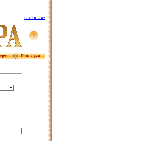
CATHOLIC.BY
ерэя
Рэдакцыя