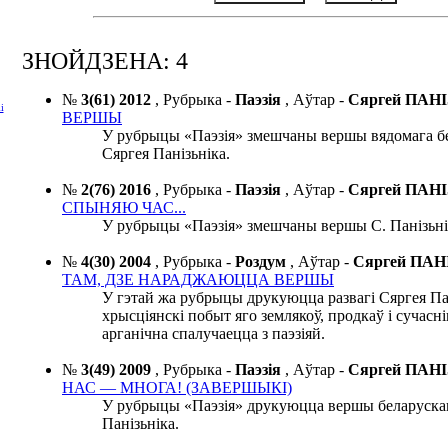
ЗНОЙДЗЕНА: 4
№
3(61) 2012
,
Рубрыка -
Паэзія
,
Аўтар -
Сяргей ПАН
і
ВЕРШЫ
У рубрыцы «Паэзія» змешчаны вершы вядомага бе
Сяргея Панізьніка.
№
2(76) 2016
,
Рубрыка -
Паэзія
,
Аўтар -
Сяргей ПАН
СПЫНЯЮ ЧАС...
У рубрыцы «Паэзія» змешчаны вершы С. Панізьні
№
4(30) 2004
,
Рубрыка -
Роздум
,
Аўтар -
Сяргей ПАН
ТАМ, ДЗЕ НАРАДЖАЮЦЦА ВЕРШЫ
У гэтай жа рубрыцы друкуюцца развагі Сяргея Па
хрысціянскі побыт яго землякоў, продкаў і сучасні
арганічна спалучаецца з паэзіяй.
№
3(49) 2009
,
Рубрыка -
Паэзія
,
Аўтар -
Сяргей ПАН
НАС — МНОГА! (ЗАВЕРШЫКІ)
У рубрыцы «Паэзія» друкуюцца вершы беларускаг
Панізьніка.