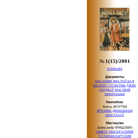
№
1(15)/2001
SUMMARY
Дакументы
ПАСЛАННЕ
ЯНА ПАЎЛА ІІ
НА ХХХV СУСВЕТНЫ ДЗЕНЬ
СРОДКАЎ МАСАВАЙ
ІНФАРМАЦЫІ
Haereditas
Алесь ЖЛУТКА
ВУЧЭННЕ ДВАНАЦЦАЦІ
АПОСТАЛАЎ
Мастацтва
Аляксандр ЯРАШЭВІЧ
СЮЖЭТ УВАСКРЭСЕННЯ
Ў СТАРАБЕЛАРУСКІМ