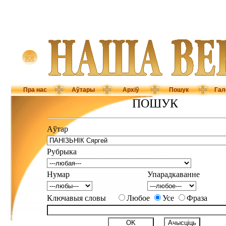
Пра нас
Аўтары
Архіў
Пошук
Гал
ПОШУК
Аўтар
Рубрыка
Нумар
Упарадкаванне
Ключавыя словы
Любое
Усе
Фраза