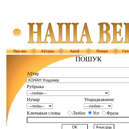
Пра нас
Аўтары
Архіў
Пошук
Гал
ПОШУК
Аўтар
Рубрыка
Нумар
Упарадкаванне
Ключавыя словы
Любое
Усе
Фраза