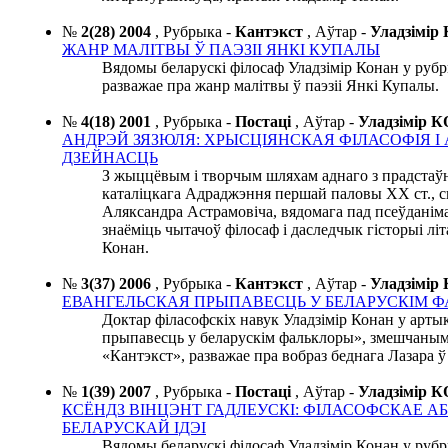
№
2(28) 2004
,
Рубрыка -
Кантэкст
,
Аўтар -
Уладзімі
ЖАНР МАЛІТВЫ Ў ПАЭЗІІ ЯНКІ КУПАЛЫ
Вядомы беларускі філосаф Уладзімір Конан у ру
разважае пра жанр малітвы ў паэзіі Янкі Купалы.
№
4(18) 2001
,
Рубрыка -
Постаці
,
Аўтар -
Уладзімір
АНДРЭЙ ЗЯЗЮЛЯ: ХРЫСЦІЯНСКАЯ ФІЛАСОФІЯ І
ДЗЕЙНАСЦЬ
З жыццёвым і творчым шляхам аднаго з прадстаўн
каталіцкага Адраджэння першай паловы ХХ ст., св
Аляксандра Астрамовіча, вядомага пад псеўданім
знаёміць чытачоў філосаф і даследчык гісторыі лі
Конан.
№
3(37) 2006
,
Рубрыка -
Кантэкст
,
Аўтар -
Уладзімі
ЕВАНГЕЛЬСКАЯ ПРЫПАВЕСЦЬ У БЕЛАРУСКIМ 
Доктар філасофскіх навук Уладзімір Конан у арты
прыпавесць у беларускім фальклоры», змешчаны
«Кантэкст», разважае пра вобраз беднага Лазара ў
№
1(39) 2007
,
Рубрыка -
Постаці
,
Аўтар -
Уладзімір
КСЁНДЗ ВIНЦЭНТ ГАДЛЕУСКI: ФIЛАСОФСКАЕ А
БЕЛАРУСКАЙ IДЭI
Вядомы беларускі філосаф Уладзімір Конан у руб