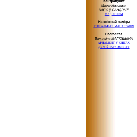
Кантрапункт
Мары-Крыстын
ЧАРУЦІ-САНДРЫЕ
МАДЭРНІЗМ
На кніжнай паліцы
УНІКАЛЬНАЯ МАНАГРАФІЯ
Haereditas
Валянціна МАЛЮШЫНА
АРНАМЕНТ
У КНІГАХ
ДУХОЎНАГА ЗМЕСТУ