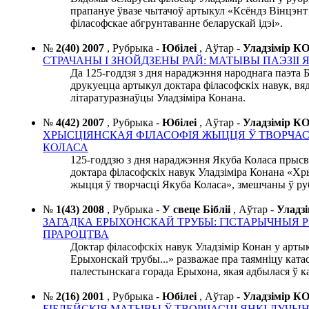
прапануе ўвазе чытачоў артыкул «Ксёндз Вінцэнт 
філасофскае абгрунтаванне беларускай ідэі».
№
2(40) 2007
,
Рубрыка -
Юбілеі
,
Аўтар -
Уладзімір 
СТРАЧАНЫ І ЗНОЙДЗЕНЫ РАЙ: МАТЫВЫ ПАЭЗІІ 
Да 125-годдзя з дня нараджэння народнага паэта 
друкуецца артыкул доктара філасофскіх навук, вя
літаратуразнаўцы Уладзіміра Конана.
№
4(42) 2007
,
Рубрыка -
Юбілеі
,
Аўтар -
Уладзімір 
ХРЫСЦІЯНСКАЯ ФІЛАСОФІЯ ЖЫЦЦЯ Ў ТВОРЧАС
КОЛАСА
125-годдзю з дня нараджэння Якуба Коласа прыс
доктара філасофскіх навук Уладзіміра Конана «Хр
жыцця ў творчасці Якуба Коласа», змешчаны ў р
№
1(43) 2008
,
Рубрыка -
У свеце Бібліі
,
Аўтар -
Уладз
ЗАГАДКА ЕРЫХОНСКАЙ ТРУБЫ: ГІСТАРЫЧНЫЯ РЭ
ПРАРОЦТВА
Доктар філасофскіх навук Уладзімір Конан у арты
Ерыхонскай трубы...» разважае пра таямніцу кат
палестынскага горада Ерыхона, якая адбылася ў ка
№
2(16) 2001
,
Рубрыка -
Юбілеі
,
Аўтар -
Уладзімір 
БІБЛЕЙСКІЯ МАТЫВЫ Ў ТВОРЧАСЦІ ЯНКІ ЛУЧЫ