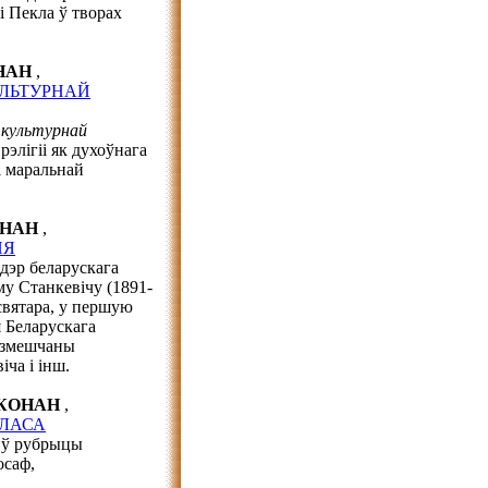
і Пекла ў творах
ОНАН
,
УЛЬТУРНАЙ
 культурнай
рэлігіі як духоўнага
і маральнай
КОНАН
,
НЯ
ідэр беларускага
у Станкевічу (1891-
святара, у першую
я Беларускага
е змешчаны
іча і інш.
р КОНАН
,
ЛАСА
а ў рубрыцы
осаф,