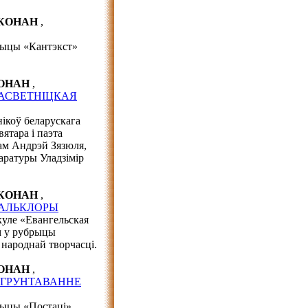
р КОНАН
,
брыцы «Кантэкст»
 КОНАН
,
 АСВЕТНІЦКАЯ
ікоў беларускага
ятара і паэта
ам Андрэй Зязюля,
таратуры Уладзімір
р КОНАН
,
ФАЛЬКЛОРЫ
куле «Евангельская
м у рубрыцы
 народнай творчасці.
 КОНАН
,
БГРУНТАВАННЕ
рыцы «Постаці»