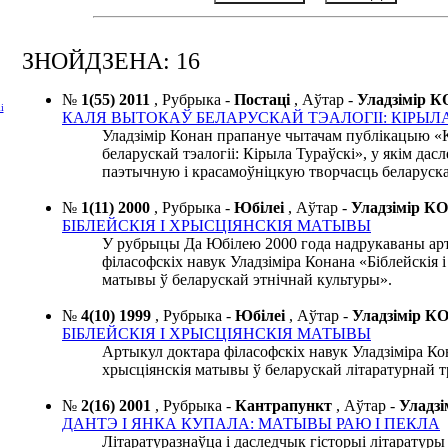
ЗНОЙДЗЕНА: 16
№
1(55) 2011
,
Рубрыка -
Постаці
,
Аўтар -
Уладзімір
і
КАЛЯ ВЫТОКАЎ БЕЛАРУСКАЙ ТЭАЛОГІІ: КІРЫЛ
Уладзімір Конан прапануе чытачам публікацыю «
беларускай тэалогіі: Кірыла Тураўскі», у якім дас
паэтычную і красамоўніцкую творчасць беларускаг
№
1(11) 2000
,
Рубрыка -
Юбілеі
,
Аўтар -
Уладзімір 
БІБЛЕЙСКІЯ І ХРЫСЦІЯНСКІЯ МАТЫВЫ
У рубрыцы Да Юбілею 2000 года надрукаваны ар
філасофскіх навук Уладзіміра Конана «Біблейскія і
матывы ў беларускай этнічнай культуры».
№
4(10) 1999
,
Рубрыка -
Юбілеі
,
Аўтар -
Уладзімір 
БІБЛЕЙСКІЯ І ХРЫСЦІЯНСКІЯ МАТЫВЫ
Артыкул доктара філасофскіх навук Уладзіміра Кон
хрысціянскія матывы ў беларускай літаратурнай 
№
2(16) 2001
,
Рубрыка -
Кантрапункт
,
Аўтар -
Уладз
ДАНТЭ І ЯНКА КУПАЛА: МАТЫВЫ РАЮ І ПЕКЛА
Літаратуразнаўца і даследчык гісторыі літаратуры