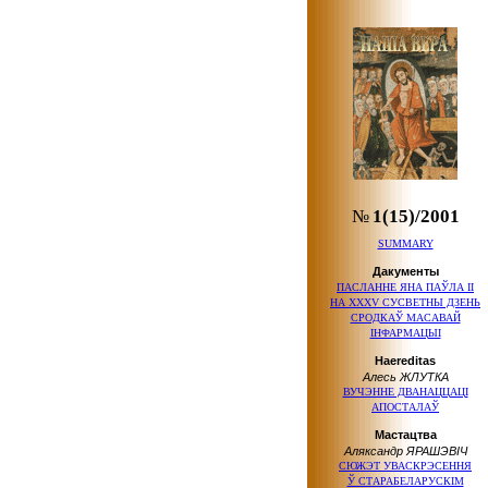
№
1(15)/2001
SUMMARY
Дакументы
ПАСЛАННЕ
ЯНА ПАЎЛА ІІ
НА ХХХV СУСВЕТНЫ ДЗЕНЬ
СРОДКАЎ МАСАВАЙ
ІНФАРМАЦЫІ
Haereditas
Алесь ЖЛУТКА
ВУЧЭННЕ ДВАНАЦЦАЦІ
АПОСТАЛАЎ
Мастацтва
Аляксандр ЯРАШЭВІЧ
СЮЖЭТ УВАСКРЭСЕННЯ
Ў СТАРАБЕЛАРУСКІМ