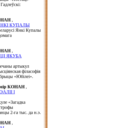
Гадлеўскі:
КОНАН
,
ЯНКІ КУПАЛЫ
Беларусі Янкі Купалы
домага
КОНАН
,
ЦІ ЯКУБА
вечаны артыкул
ысціянская філасофія
убрыцы «Юбілеі».
імір КОНАН
,
АЛІІ І
куле «Загадка
астрофы
нцы 2-га тыс. да н.э.
КОНАН
,
НЫ