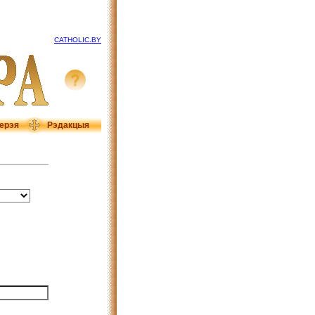
CATHOLIC.BY
ерэя
Рэдакцыя