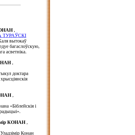
 КОНАН
,
А ТУРАЎСКІ
Каля вытокаў
ледуе багаслоўскую,
а асветніка.
КОНАН
,
тыкул доктара
 хрысціянскія
КОНАН
,
ана «Біблейскія і
традыцыі».
імір КОНАН
,
 Уладзімір Конан