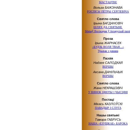
МАСТАЦТВЕ
Вольга БАЖЭНАВА
РОСПІСЫ ПЁТРЫ СЕРГІЕВІЧА
Святло слова
Ірына БАГДАНОВІЧ
ШЛЯХ ДА СВЯТЫНІ.
Матыў Вялікадня
ў беларускай
паэзі
Проза
Ірына ЖАРНАСЕК
«БУДЗЬ ВОЛЯ ТВАЯ...»
Урывак з рамана
Паэзія
Надзея САЛОДКАЯ
ВЕРШЫ
Аксана ДАНІЛЬЧЫК
ВЕРШЫ
Святло слова
Жана НЕКРАШЭВІЧ
У ВЯНОК
ЦНОТЫ
І ЧЫСЦІНІ
Постаці
Міхась КАЗЛОЎСКІ
ПАВАДЫР
І СЛУГА
Нашы святыні
Тамара ГАБРУСЬ
НАША «ЕЗУІЦКАЕ» БАРОКА