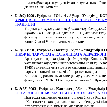
прадстаўляе артыкул, у якім аналізуе матывы Раю 
Дантэ і Янкі Купалы.
№
3(9) 1999
,
Рубрыка -
Юбілеі
,
Аўтар -
Уладзімір К
ХРЫСЦІЯНСТВА Ў КАНТЭКСЦЕ БЕЛАРУСКАЙ К
ТРАДЫЦЫІ
У артыкуле
Хрысціянства ў кантэксце беларускай
традыцыі
філосаф Уладзімір Конан даследуе тэму 
фактару нацыянальнай культуры, самасвядомасці 
каштоўнасці ў гістарычным аспекце
№
3(6) 1998
,
Рубрыка -
Постаці
,
Аўтар -
Уладзімір 
ЛІДЭР БЕЛАРУСКАГА КАТАЛІЦКАГА АДРАДЖЭН
Артыкул гісторыка філасофіі Уладзіміра Конана Л
каталіцкага адраджэння прысвечаны ксяндзу Адам
1949) і знаёміць чытачоў з рукапіснай спадчынай 
чаргу з ягонымі запіскамі аб перспектыве развіцц
Касцёла, адрасаванымі савецкаму ўраду. У тэксц
фотаздымкі 1910-1930-х гадоў, малюнкі Я. Драздов
№
3(25) 2003
,
Рубрыка -
Кантэкст
,
Аўтар -
Уладзімі
ЭСХАТАЛАГІЧНЫЯ МАТЫВЫ
Ў ПАЭЗІІ
ЯКУБА КО
Пра эсхаталагічныя матывы ў паэзіі Якуба Колас
«Кантэкст» цікава разважае вядомы беларускі філ
літаратуразнаўца, крытык Уладзімір Конан.