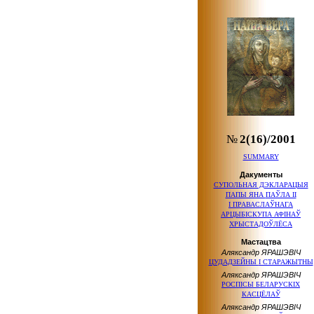
№
2(16)/2001
SUMMARY
Дакументы
СУПОЛЬНАЯ ДЭКЛАРАЦЫЯ
ПАПЫ ЯНА
ПАЎЛА ІІ
І ПРАВАСЛАЎНАГА
АРЦЫБІСКУПА АФІНАЎ
ХРЫСТАДОЎЛЁСА
Мастацтва
Аляксандр ЯРАШЭВІЧ
ЦУДАДЗЕЙНЫ
І СТАРАЖЫТНЫ
Аляксандр ЯРАШЭВІЧ
РОСПІСЫ БЕЛАРУСКІХ
КАСЦЁЛАЎ
Аляксандр ЯРАШЭВІЧ