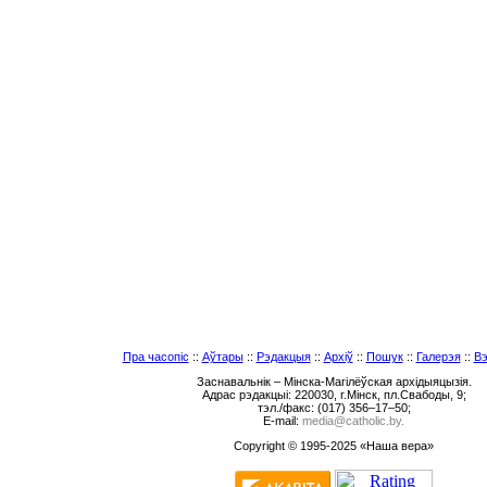
Пра часопіс
::
Аўтары
::
Рэдакцыя
::
Архіў
::
Пошук
::
Галерэя
::
Вэ
Заснавальнік – Мінска-Магілёўская архідыяцызія.
Адрас рэдакцыі: 220030, г.Мінск, пл.Свабоды, 9;
тэл./факс: (017) 356–17–50;
E-mail:
media@catholic.by.
Copyright © 1995-2025 «Наша вера»