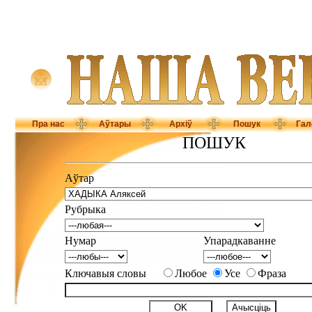
Пра нас
Аўтары
Архіў
Пошук
Гал
ПОШУК
Аўтар
Рубрыка
Нумар
Упарадкаванне
Ключавыя словы
Любое
Усе
Фраза