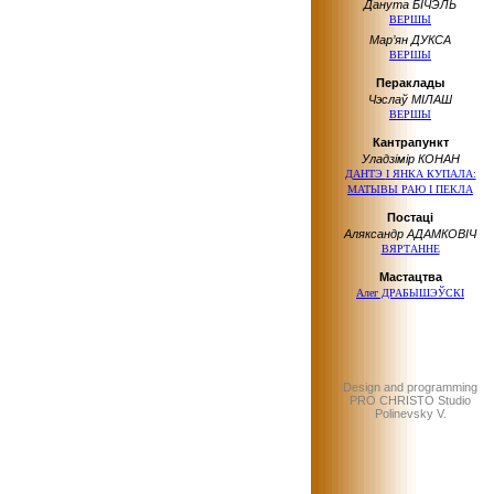
Данута БІЧЭЛЬ
ВЕРШЫ
Мар’ян ДУКСА
ВЕРШЫ
Пераклады
Чэслаў МІЛАШ
ВЕРШЫ
Кантрапункт
Уладзімір КОНАН
ДАНТЭ
І ЯНКА КУПАЛА:
МАТЫВЫ РАЮ
І ПЕКЛА
Постаці
Аляксандр АДАМКОВІЧ
ВЯРТАННЕ
Мастацтва
Алег ДРАБЫШЭЎСКІ
Design and programming
PRO CHRISTO Studio
Polinevsky V.