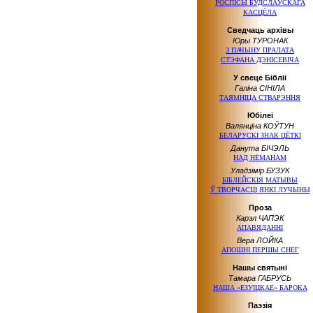
РОСПІСЫ БУДСЛАЎСКАГА
КАСЦЁЛА
Сведчаць архівы
Юры ТУРОНАК
З ПАЧЫНУ ПРАЛАТА
СТЭФАНА ДЭНІСЕВІЧА
У свеце Бібліі
Галіна СІНІЛА
ТАЯМНІЦА СТВАРЭННЯ
Юбілеі
Валянціна КОЎТУН
БЕЛАРУСКІ ЗНАК ЦЁТКІ
Данута БІЧЭЛЬ
НАД НЁМАНАМ
Уладзімір БУЗУК
БІБЛЕЙСКІЯ МАТЫВЫ
Ў ТВОРЧАСЦІ
ЯНКІ ЛУЧЫНЫ
Проза
Карэл ЧАПЭК
АПАВЯДАННІ
Вера ЛОЙКА
АПОШНІ ПЕРШЫ СНЕГ
Нашы святыні
Тамара ГАБРУСЬ
НАША «ЕЗУІЦКАЕ» БАРОКА
Паэзія