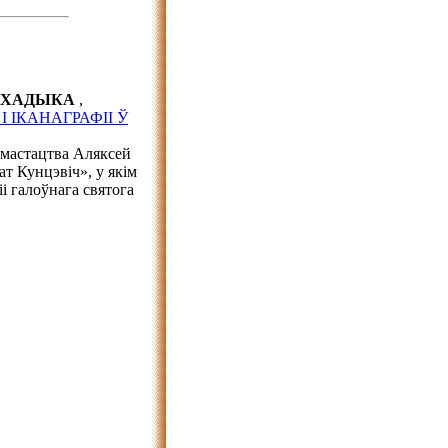
й ХАДЫКА
,
 ІКАНАГРАФІІ Ў
 мастацтва Аляксей
т Кунцэвіч», у якім
іі галоўнага святога