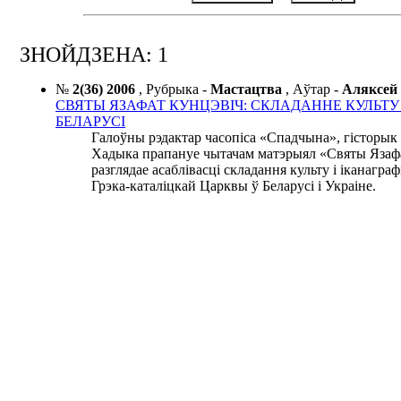
ЗНОЙДЗЕНА: 1
№
2(36) 2006
,
Рубрыка -
Мастацтва
,
Аўтар -
Аляксе
СВЯТЫ ЯЗАФАТ КУНЦЭВІЧ: СКЛАДАННЕ КУЛЬТУ І
БЕЛАРУСІ
Галоўны рэдактар часопіса «Спадчына», гісторык
Хадыка прапануе чытачам матэрыял «Святы Язафа
разглядае асаблівасці складання культу і іканаграф
Грэка-каталіцкай Царквы ў Беларусі і Украіне.