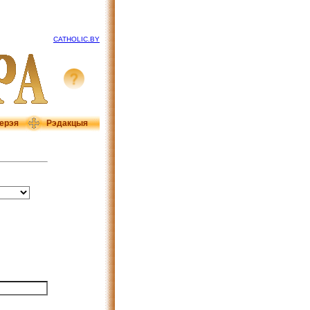
CATHOLIC.BY
ерэя
Рэдакцыя