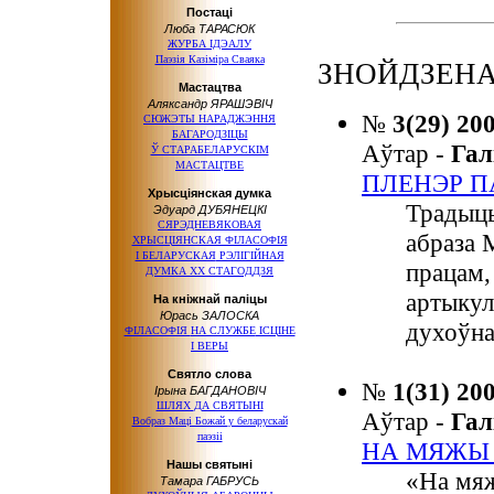
Постаці
Люба ТАРАСЮК
ЖУРБА ІДЭАЛУ
Паэзія Казіміра Сваяка
ЗНОЙДЗЕНА
Мастацтва
Аляксандр ЯРАШЭВІЧ
№
3(29) 20
СЮЖЭТЫ НАРАДЖЭННЯ
БАГАРОДЗІЦЫ
Аўтар -
Га
Ў СТАРАБЕЛАРУСКІМ
МАСТАЦТВЕ
ПЛЕНЭР П
Хрысціянская думка
Традыцы
Эдуард ДУБЯНЕЦКІ
СЯРЭДНЕВЯКОВАЯ
абраза 
ХРЫСЦІЯНСКАЯ ФІЛАСОФІЯ
І БЕЛАРУСКАЯ
РЭЛІГІЙНАЯ
працам,
ДУМКА
ХХ СТАГОДДЗЯ
артыкул
На кніжнай паліцы
Юрась ЗАЛОСКА
духоўна
ФІЛАСОФІЯ
НА СЛУЖБЕ
ІСЦІНЕ
І ВЕРЫ
Святло слова
№
1(31) 20
Ірына БАГДАНОВІЧ
ШЛЯХ
ДА СВЯТЫНІ
Аўтар -
Га
Вобраз Маці Божай
у беларускай
паэзіі
НА МЯЖЫ
Нашы святыні
«На мяж
Тамара ГАБРУСЬ