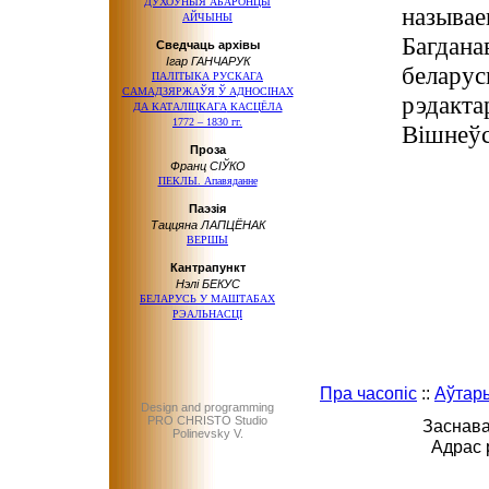
ДУХОЎНЫЯ АБАРОНЦЫ
называе
АЙЧЫНЫ
Багдана
Сведчаць архівы
Ігар ГАНЧАРУК
беларус
ПАЛІТЫКА РУСКАГА
САМАДЗЯРЖАЎЯ
Ў АДНОСІНАХ
рэдакта
ДА КАТАЛІЦКАГА
КАСЦЁЛА
1772 – 1830 гг.
Вішнеўс
Проза
Франц СІЎКО
ПЕКЛЫ. Апавяданне
Паэзія
Таццяна ЛАПЦЁНАК
ВЕРШЫ
Кантрапункт
Нэлі БЕКУС
БЕЛАРУСЬ
У МАШТАБАХ
РЭАЛЬНАСЦІ
Пра часопіс
::
Аўтар
Design and programming
PRO CHRISTO Studio
Заснава
Polinevsky V.
Адрас 