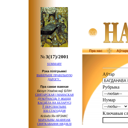
Пра нас
Аўтар
№
3(17)/2001
SUMMARY
Рэха пілігрымкі
Аўтар
ВЫБЕРЫЦЕ ПРАВІЛЬНУЮ
ДАРОГУ...
Рубрыка
Пра самае важнае
Біскуп Уладзіслаў БЛІН
СВЯТАРСКАЯ
І МАНАСКАЯ
ДУХОЎНАСЦЬ
У ЖЫЦЦІ
Нумар
КАСЦЁЛА
НА БЕЛАРУСІ
Ў ПЕРСПЕКТЫВЕ
ХХІ СТАГОДДЗЯ
Ключавыя 
Ксёндз Ян КРЭМІС
МАРАЛЬНЫ АБАВЯЗАК
СВЯТКАВАННЯ НЯДЗЕЛІ