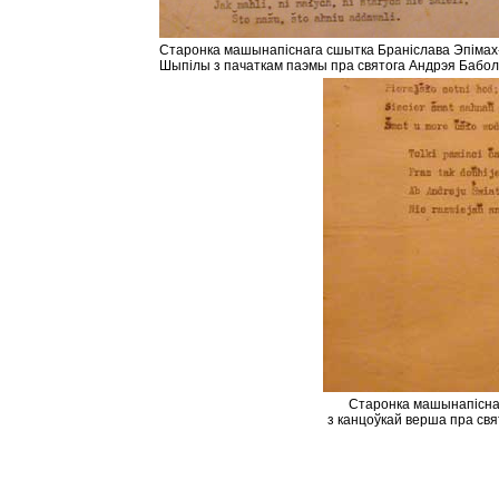
Старонка машынапіснага сшытка Браніслава Эпімах
Шыпілы з пачаткам паэмы пра святога Андрэя Бабол
Старонка машынапісна
з канцоўкай верша пра свя