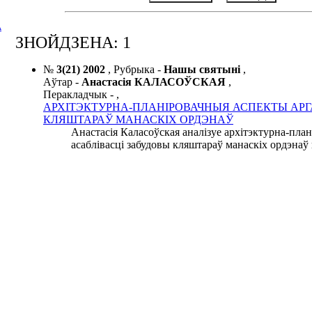
А
ЗНОЙДЗЕНА: 1
№
3(21) 2002
,
Рубрыка -
Нашы святыні
,
Аўтар -
Анастасія КАЛАСОЎСКАЯ
,
Перакладчык -
,
АРХІТЭКТУРНА-ПЛАНІРОВАЧНЫЯ АСПЕКТЫ АРГ
КЛЯШТАРАЎ МАНАСКІХ ОРДЭНАЎ
Анастасія Каласоўская аналізуе архітэктурна-пла
асаблівасці забудовы кляштараў манаскіх ордэнаў 