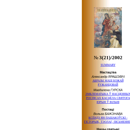
№
3(21)/2002
SUMMARY
Мастацтва
Аляксандр ЯРАШЭВІЧ
АБРАЗЫ МАЦІ БОЖАЙ
РУЖАНЦОВАЙ
Магдалена ГУРСКА
ЭМБЛЕМАТЫКА Ў НАСЦЕННЫ
РОСПІСАХ КАСЦЁЛА СВЯТОГА
ЮРЫЯ Ў ВІЛЬНІ
Постаці
Вольга БАЖЭНАВА
КСЁНДЗ ЯН ПАШАКОЎСКІ -
ГІСТОРЫК, ТЭОЛАГ, ПІСЬМЕНН
Нашы святыні