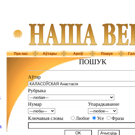
Пра нас
Аўтары
Архіў
Пошук
Гал
ПОШУК
Аўтар
Рубрыка
Х
Нумар
Упарадкаванне
Ключавыя словы
Любое
Усе
Фраза
ІК