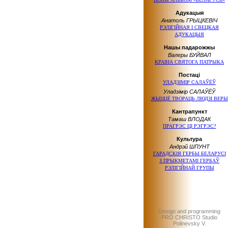
Адукацыя
Анатоль ГРЫЦКЕВІЧ
РЭЛІГІЙНАЯ І СВЕЦКАЯ
АДУКАЦЫЯ
Нашы падарожжы
Валеры БУЙВАЛ
КРАІНА СВЯТОГА ПАТРЫКА
Постаці
УЛАДЗІМІР САЛАЎЁЎ
Уладзімір САЛАЎЁЎ
ЖЫЦЦЁ ТВОРАЦЬ ЛЮДЗІ ВЕРЫ
Кантрапункт
Тамаш ВЛОДАК
ПРАГРЭС ЦІ РЭГРЭС?
Культура
Андрэй ШПУНТ
ГАРАДСКІЯ ГЕРБЫ БЕЛАРУСІ
З ПРЫКМЕТАМІ
ГЕРБАЎ
РЭЛІГІЙНАЙ ГРУПЫ
Design and programming
PRO CHRISTO Studio
Polinevsky V.