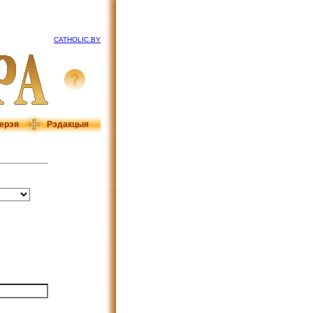
CATHOLIC.BY
ерэя
Рэдакцыя