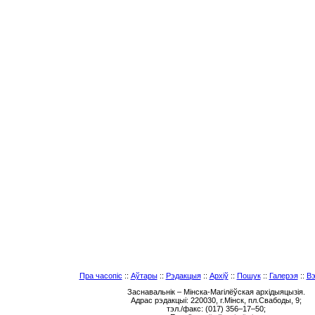
Пра часопіс
::
Аўтары
::
Рэдакцыя
::
Архіў
::
Пошук
::
Галерэя
::
Вэ
Заснавальнік – Мінска-Магілёўская архідыяцызія.
Адрас рэдакцыі: 220030, г.Мінск, пл.Свабоды, 9;
тэл./факс: (017) 356–17–50;