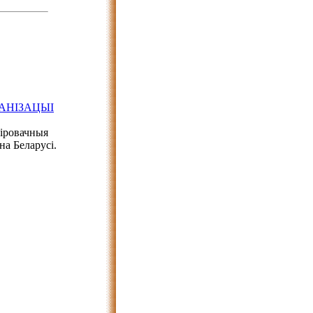
АНІЗАЦЫІ
ніровачныя
на Беларусі.