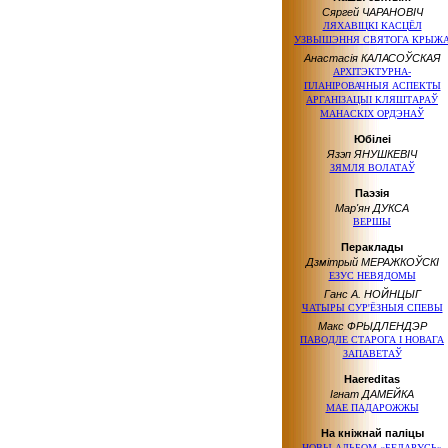
Сяргей ЧАРАНОВІЧ
ЛЯХАВІЦКІ КАСЦЁЛ
УЗВЫШЭННЯ СВЯТОГА КРЫЖ
Анастасія КАЛАСОЎСКАЯ
АРХІТЭКТУРНА-
ПЛАНІРОВАЧНЫЯ АСПЕКТЫ
АРГАНІЗАЦЫІ КЛЯШТАРАЎ
МАНАСКІХ ОРДЭНАЎ
Юбілеі
Язэп ЯНУШКЕВІЧ
ЗЯМЛЯ ВОЛАТАЎ
Паэзія
Мар'ян ДУКСА
ВЕРШЫ
Пераклады
Дзмітрый МЕРАЖКОЎСКІ
ЕЗУС НЕВЯДОМЫ
Ганс А. НОЙНЦЫГ
ЧАТЫРЫ СУР'ЁЗНЫЯ СПЕВЫ
Макс ФРЫДЛЕНДЭР
ПАВОДЛЕ СТАРОГА І НОВАГА
ЗАПАВЕТАЎ
Haereditas
Ігнат ДАМЕЙКА
МАЕ ПАДАРОЖЖЫ
На кніжнай паліцы
НОВЫ АЛЬБОМ «БЕЛАРУСЬ»