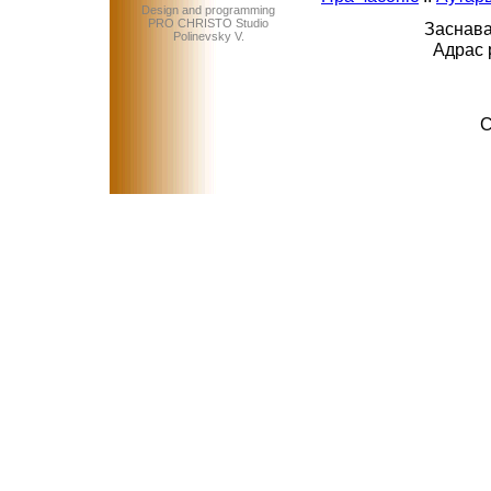
Design and programming
PRO CHRISTO Studio
Заснава
Polinevsky V.
Адрас 
C