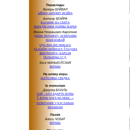
Пераклады
Валеры БУЙВАЛ
АЙЦЕЦ АНТОНІУ ВІЭЙРА
Антоніу ВІЭЙРА
КАЗАННЕ
НА СВЯТА
НАРАДЖЭННЯ ПАННЫ МАРЫІ
Жанна Некрашэвіч-Кароткая
ДЗЕНЬ ПЕРАМОГІ, АСВЕЧАНЫ
МАЦІ БОЖАЙ
ОДА ЯНА ВІСЛІЦКАГА
ДА НАЙЯСНЕЙШАГА
ЎЛАДАРА
ЖЫГІМОНТА, КАРАЛЯ
ПОЛЬШЧЫ
І Г.Д.
Зося МАНЬКОЎСКАЯ
ВЕРШЫ
На шляху веры
МАЎКЛІВЫ СВЕДКА
In memoriam
Данута БІЧЭЛЬ
ТОЙ, «ХТО АДАРУЕ ВОЧЫ
Ў ВОЧЫ
БОГА
НА НЕБЕ...»
РАЗВІТАННЕ
З ЧЭСЛАВАМ
МІЛАШАМ
Паэзія
Алесь ЧОБАТ
ВЕРШЫ