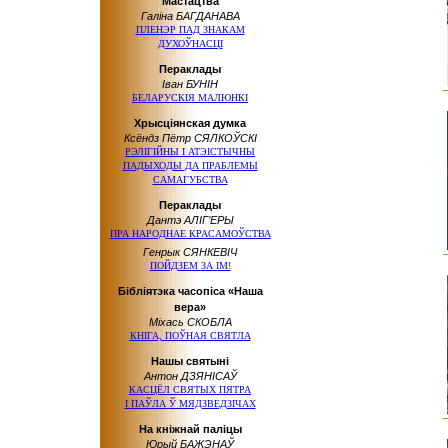
Мастацтва
Галіна БАГДАНАВА
ПЛЕНЭР
ПАД ЗНАКАМ
ДУХОЎНАСЦІ
Пераклады
Іван БУНІН
БЕЛАРУСКІЯ МАЛЮНКІ
Хрысціянская думка
Ксёндз Пётр СЯЛКОЎСКІ
РЭЛІГІЙНЫ
І АТЭІСТЫЧНЫ
ПАДЫХОДЫ
ДА ПРАБЛЕМЫ
САМАГУБСТВА
Пераклады
Дантэ АЛІГ’ЕРЫ
ПРА НАРОДНАЕ
КРАСАМОЎСТВА
Генрык СЯНКЕВІЧ
ПОЙДЗЕМ
ЗА ІМ!
Бібліятэка часопіса «Наша
вера»
Міхась СКОБЛА
КНІГА, ПОЎНАЯ СВЯТЛА
Нашы святыні
Антон ДЗЯНІСАЎ
КАСЦЁЛ СВЯТЫХ ПЯТРА
І ПАЎЛА
Ў МЯДЗВЕДЗІЧАХ
На кніжнай паліцы
Юрый БАЖЭНАЎ