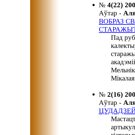
№
4(22) 20
Аўтар -
Ал
ВОБРАЗ С
СТАРАЖЫ
Пад руб
калекты
старажы
акадэміі
Мельнік
Мікалая
№
2(16) 20
Аўтар -
Ал
ЦУДАДЗЕЙ
Мастацт
артыкул