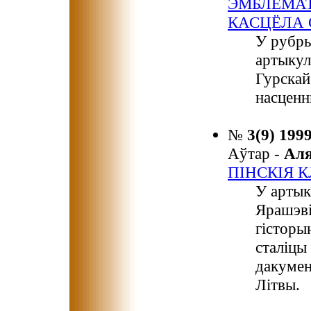
ЭМБЛЕМАТ
КАСЦЁЛА 
У рубр
артыкул
Гурскай
насценн
№
3(9) 199
Аўтар -
Ал
ПІНСКІЯ 
У артык
Ярашэв
гісторы
сталіцы
дакумен
Літвы.