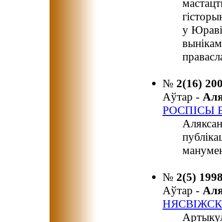
мастацт
гісторы
у Юраві
вынікам
правасл
№
2(16) 20
Аўтар -
Ал
РОСПІСЫ 
Аляксан
публіка
манумен
№
2(5) 199
Аўтар -
Ал
НЯСВІЖСК
Артыкул