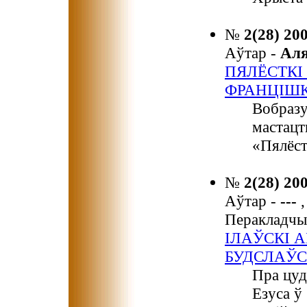
№
2(28) 20
Аўтар -
Ал
ПЯЛЁСТКІ
ФРАНЦІШ
Вобразу
мастацт
«Пялёст
№
2(28) 20
Аўтар -
---
,
Перакладчы
ІЛАЎСКІ 
БУДСЛАЎС
Пра цуд
Езуса ў