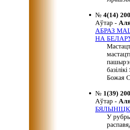
№
4(14) 20
Аўтар -
Ал
АБРАЗ МА
НА БЕЛАР
Мастацт
мастацт
пашырэн
базілік
Божая С
№
1(39) 20
Аўтар -
Ал
БЯЛЫНІЦК
У рубры
распавя