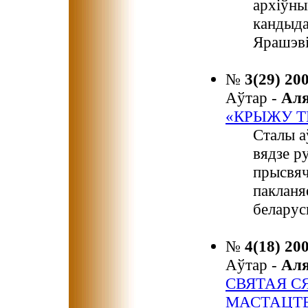
архіўны
кандыда
Ярашэві
№
3(29) 20
Аўтар -
Ал
«КРЫЖУ Т
Сталы а
вядзе р
прысвяч
пакланя
беларуск
№
4(18) 20
Аўтар -
Ал
СВЯТАЯ С
МАСТАЦТ