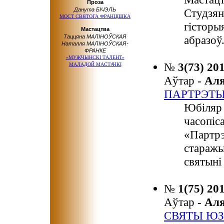
Проза
Данута БІЧЭЛЬ
Студзян
МОСТ СВЯТОГА ФРАНЦІШКА
гісторы
Мастацтва
Таццяна МАЛІНОЎСКАЯ
абразоў
Наталля МАЛІНОЎСКАЯ-
ФРАНКЕ
«МУЖЧЫНСКІ ТАЛЕНТ»
№
3(73) 20
МАЛАДОЙ МАСТАЧКІ
Аўтар -
Ал
ПАРТРЭТЫ
Юбіляр 
часопіс
«Партрэ
старажы
святыні 
№
1(75) 20
Аўтар -
Ал
СВЯТЫ ЮЗ