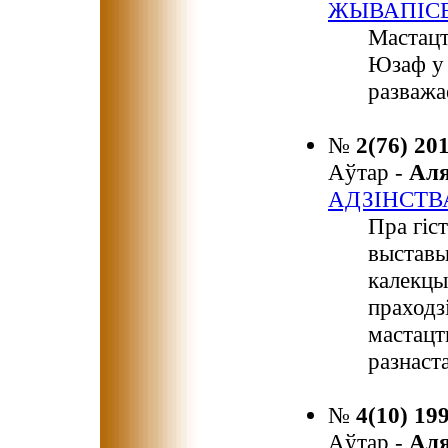
ЖЫВАПІС
Мастацт
Юзаф у 
разважа
№
2(76) 20
Аўтар -
Ал
АДЗІНСТВ
Пра гіст
выставы
калекцы
праходз
мастацт
разнаст
№
4(10) 19
Аўтар -
Ал