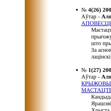
№
4(26) 20
Аўтар -
Ал
АПОВЕСЦЬ
Мастацт
прыгожу
што пры
За асно
лацінскі
№
1(27) 20
Аўтар -
Ал
КРЫЖОВЫ 
МАСТАЦТ
Кандыда
Ярашэві
Хрыста 