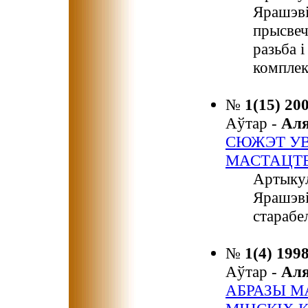
Ярашэв
прысвеч
разьба 
комплек
№
1(15) 20
Аўтар -
Ал
СЮЖЭТ УВ
МАСТАЦТ
Артыкул
Ярашэві
старабе
№
1(4) 199
Аўтар -
Ал
АБРАЗЫ МА