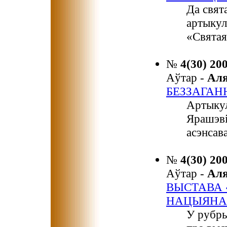
Да свят
артыкул
«Святая
№
4(30) 20
Аўтар -
Ал
БЕЗЗАГАН
Артыкул
Ярашэві
асэнсав
№
4(30) 20
Аўтар -
Ал
ВЫСТАВА 
НАЦЫЯНА
У рубры