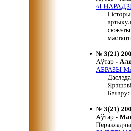
«І НАРАДЗ
Гісторы
артыкул
сюжэты 
мастацт
№
3(21) 20
Аўтар -
Ал
АБРАЗЫ М
Даследа
Ярашэві
Беларус
№
3(21) 20
Аўтар -
Ма
Перакладчы