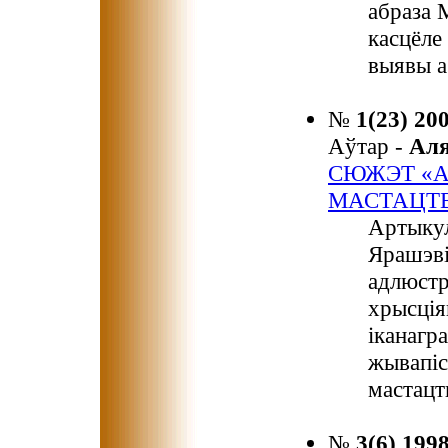
абраза 
касцёле
выявы а
№
1(23) 20
Аўтар -
Ал
СЮЖЭТ «А
МАСТАЦТ
Aртыкул
Ярашэві
адлюст
хрысція
іканагра
жывапіс
мастацт
№
3(6) 199