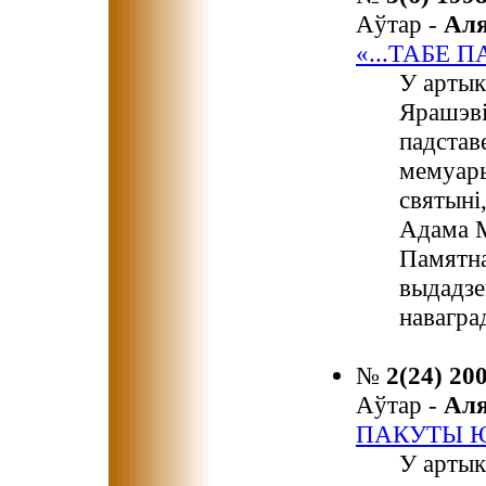
Аўтар -
Ал
«...ТАБЕ 
У артык
Ярашэв
падстав
мемуары
святыні
Адама М
Памятна
выдадзе
навагра
№
2(24) 20
Аўтар -
Ал
ПАКУТЫ Ю
У артык