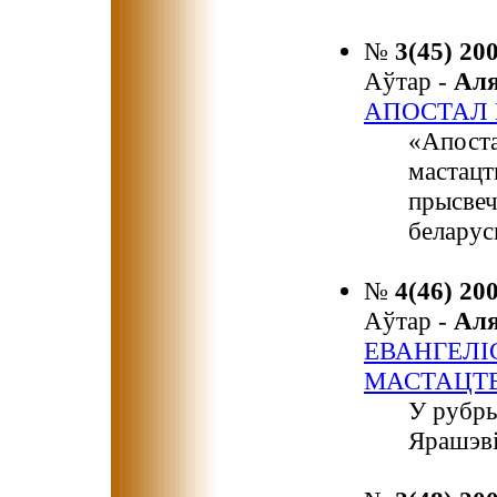
№
3(45) 20
Аўтар -
Ал
АПОСТАЛ
«Апоста
мастацт
прысвеч
беларус
№
4(46) 20
Аўтар -
Ал
ЕВАНГЕЛІ
МАСТАЦТ
У рубры
Ярашэві