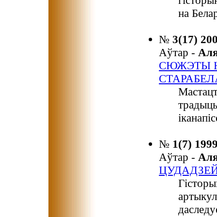
гісторы
на Белар
№
3(17) 20
Аўтар -
Ал
СЮЖЭТЫ Н
СТАРАБЕЛ
Мастацт
традыцы
іканапі
№
1(7) 199
Аўтар -
Ал
ЦУДАДЗЕ
Гісторы
артыкул
даследу