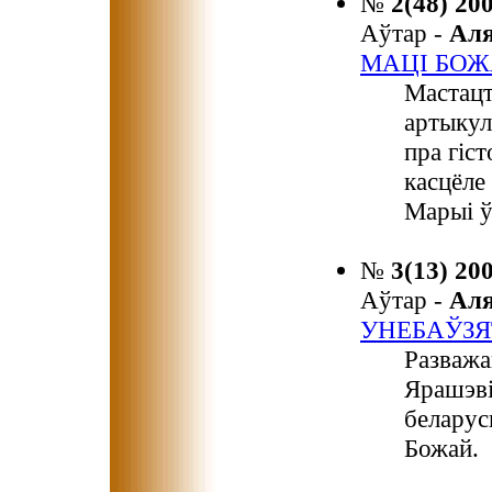
№
2(48) 20
Аўтар -
Ал
МАЦІ БОЖ
Мастацт
артыкул
пра гіс
касцёл
Марыі ў
№
3(13) 20
Аўтар -
Ал
УНЕБАЎЗЯ
Разважа
Ярашэві
беларус
Божай.