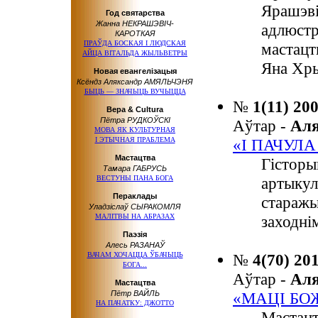
Ярашэві
Год святарства
Жанна НЕКРАШЭВІЧ-
адлюстр
КАРОТКАЯ
ПРАЎДА БОСКАЯ І ЛЮДСКАЯ
мастацт
АЙЦА ВІТАЛЬДА ЖЫЛЬВЕТРЫ
Яна Хры
Новая евангелізацыя
Ксёндз Аляксандр АМЯЛЬЧЭНЯ
БЫЦЬ — ЗНАЧЫЦЬ ВУЧЫЦЦА
№
1(11) 20
Вера & Cultura
Пётра РУДКОЎСКІ
Аўтар -
Ал
МОВА ЯК КУЛЬТУРНАЯ
І ЭТЫЧНАЯ ПРАБЛЕМА
«І ПАЧУЛА 
Мастацтва
Гісторы
Тамара ГАБРУСЬ
ВЕСТУНЫ ПАНА БОГА
артыкул
Пераклады
старажы
Уладзіслаў СЫРАКОМЛЯ
МАЛІТВЫ НА АБРАЗАХ
заходні
Паэзія
Алесь РАЗАНАЎ
ВАЧАМ ХОЧАЦЦА ЎБАЧЫЦЬ
№
4(70) 20
БОГА...
Аўтар -
Ал
Мастацтва
Пётр ВАЙЛЬ
«МАЦІ БО
НА ПАЧАТКУ: ДЖОТТО
Мастацт