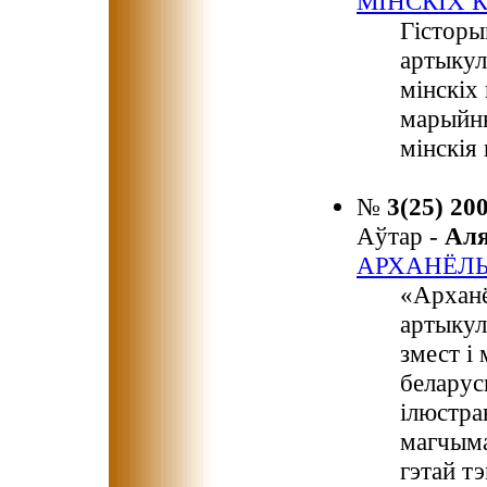
МІНСКІХ 
Гісторы
артыкул
мінскіх
марыйны
мінскія 
№
3(25) 20
Аўтар -
Ал
АРХАНЁЛ
«Арханё
артыкул
змест і
беларус
ілюстра
магчыма
гэтай т