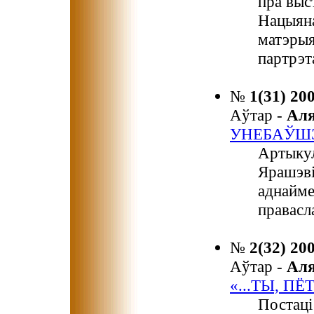
пра выс
Нацыяна
матэрыя
партрэт
№
1(31) 20
Аўтар -
Ал
УНЕБАЎШ
Артыкул
Ярашэві
аднайме
правасл
№
2(32) 20
Аўтар -
Ал
«...ТЫ, ПЁ
Постаці