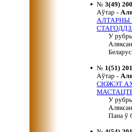
№
3(49) 20
Аўтар -
Ал
АЛТАРНЫ 
СТАГОДДЗ
У рубры
Аляксан
Беларус
№
1(51) 20
Аўтар -
Ал
СЮЖЭТ АХ
МАСТАЦТ
У рубры
Аляксан
Пана ў 
№
4(54) 20