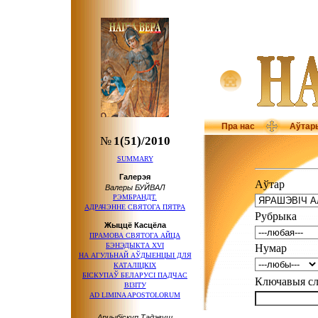
Пра нас
Аўтар
№
1(51)/2010
SUMMARY
Галерэя
Аўтар
Валеры БУЙВАЛ
РЭМБРАНДТ.
АДРАЧЭННЕ СВЯТОГА ПЯТРА
Рубрыка
Жыццё Касцёла
ПРАМОВА СВЯТОГА АЙЦА
БЭНЭДЫКТА XVI
Нумар
НА АГУЛЬНАЙ АЎДЫЕНЦЫІ ДЛЯ
КАТАЛІЦКІХ
БІСКУПАЎ БЕЛАРУСІ ПАДЧАС
Ключавыя 
ВІЗІТУ
AD LIMINA APOSTOLORUM
Арцыбіскуп Тадэвуш