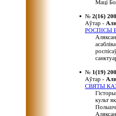
Маці Бо
№
2(16) 20
Аўтар -
Ал
РОСПІСЫ 
Аляксан
асаблів
роспіса
санктуа
№
1(19) 20
Аўтар -
Ал
СВЯТЫ КАЗ
Гісторы
культ я
Польшчы
Аляксан