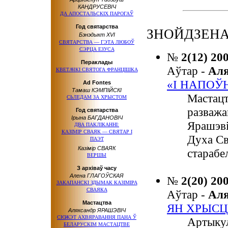
КАНДРУСЕВІЧ
ДА АПОСТАЛЬСКІХ ПАРОГАЎ
Год святарства
ЗНОЙДЗЕНА:
Бэнэдыкт XVI
СВЯТАРСТВА — ГЭТА ЛЮБОЎ
СЭРЦА ЕЗУСА
№
2(12) 20
Пераклады
Аўтар -
Ал
КВЕТАЧКІ СВЯТОГА ФРАНЦІШКА
«І НАПОЎН
Ad Fontes
Тамаш КЭМПІЙСКІ
Мастацт
СЬЛЕДАМ ЗА ХРЫСТОМ
разважа
Год святарства
Ірына БАГДАНОВІЧ
Ярашэві
ДВА ПАКЛІКАННІ:
КАЗІМІР СВАЯК — СВЯТАР І
Духа Св
ПАЭТ
Казімір СВАЯК
старабе
ВЕРШЫ
З архіваў часу
Алена ГЛАГОЎСКАЯ
№
2(20) 20
ЗАКАПАНСКІ ЗДЫМАК КАЗІМIРА
СВАЯКА
Аўтар -
Ал
Мастацтва
ЯН ХРЫСЦ
Аляксандр ЯРАШЭВІЧ
СЮЖЭТ АХВЯРАВАННЯ ПАНА Ў
Артыкул
БЕЛАРУСКІМ МАСТАЦТВЕ