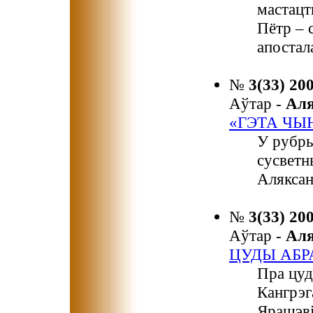
мастацт
Пётр – с
апостал
№
3(33) 20
Аўтар -
Ал
«ГЭТА ЧЫ
У рубры
сусветн
Аляксан
№
3(33) 20
Аўтар -
Ал
ЦУДЫ АБР
Пра цуд
Кангрэг
Ярашэві