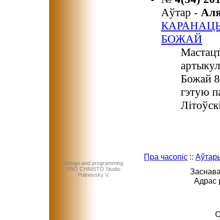
Аўтар -
Ал
КАРАНАЦЫ
БОЖАЙ
Мастацт
артыкул
Божай 8
гэтую п
Літоўск
Пра часопіс
::
Аўтар
Design and programming
PRO CHRISTO Studio
Заснава
Polinevsky V.
Адрас 
C