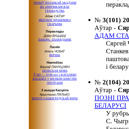
перакла
УПЛЫЎ ПОЛАЦКАЙ АКАДЭМІІ
НА АМЕРЫКАНСКАЕ
ГРАМАДСТВА
Адам САЎЭР
№
3(101) 2
МЕЦЭНАТ ФРАНЦІШКА
СКАРЫНЫ
Аўтар -
Ся
Пераклады
АДАМ СТА
Дзіно БУЦЦАЦІ
ПАКОРА. АПАВЯДАННЕ
Сяргей 
Паэзія
Станкев
Алесь ЧОБАТ
ВЕРШЫ
паштова
Haereditas
і белар
Вацлаў ПАНУЦЭВІЧ
ПОЛЬСКАЯ МОВА
Ў ХІV — ХVІІІ стст.
І КАТАЛІЦКІ
КАСЬЦЁЛ У ВЯЛІКІМ КНЯСТВЕ
№
2(104) 2
ЛІТОЎСКІМ
Аўтар -
Ся
З жыцця Касцёла
Крыстына ЛЯЛЬКО
ПОЗНІ ПР
БІСКУП З НАВАГРАДСКАЙ ФАРЫ
БЕЛАРУСІ
У рубры
С. Чыгр
Беларус