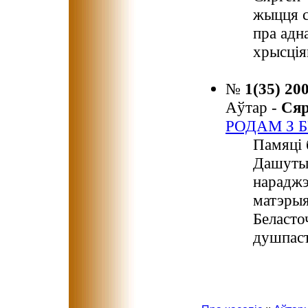
жыцця с
пра адн
хрысція
№
1(35) 20
Аўтар -
Ся
РОДАМ З 
Памяці 
Дашуты 
нараджэ
матэрыя
Беласто
душпаст