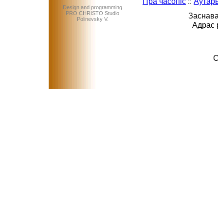
Пра часопіс
::
Аўтар
Design and programming
PRO CHRISTO Studio
Заснава
Polinevsky V.
Адрас 
C