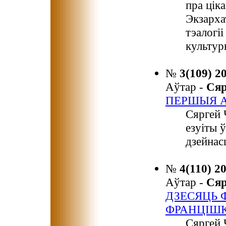
пра цік
Экзарха
тэалогіі
культур
№
3(109) 2
Аўтар -
Ся
ПЕРШЫЯ А
Сяргей
езуіты 
дзейнас
№
4(110) 2
Аўтар -
Ся
ДЗЕСЯЦЬ 
ФРАНЦІШК
Сяргей 