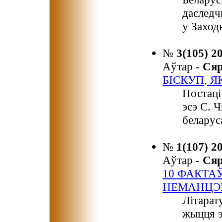
даследч
у Заход
№
3(105) 2
Аўтар -
Ся
БІСКУП, Я
Постаці
эсэ С. Ч
беларус
№
1(107) 2
Аўтар -
Ся
10 ФАКТА
НЕМАНЦЭ
Літарат
жыцця э