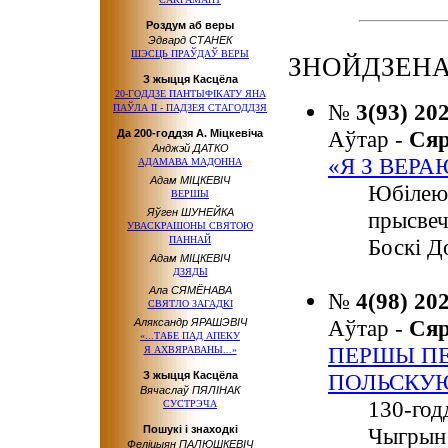
Роздум аб веры
Эдвард СТАНЕК
ШЭСЦЬ ПРАЎДАЎ ВЕРЫ
ЗНОЙДЗЕНА
З жыцця Касцёла
20-ГОДДЗЕ ПАНТЫФІКАТУ ЯНА
№
3(93) 20
ПАЎЛА ІІ - ПАДЗЕЯ СТАГОДДЗЯ
Аўтар -
Ся
Да 200-годдзя А. Міцкевіча
Анджэй ДАТКО
«Я З ВЕРА
АДАМАВА МАДОННА
Адам МІЦКЕВІЧ
Юбілею 
ВЕРШЫ
Яўген ШУНЕЙКА
прысвеч
УВАСКРАШОНЫ СВЯТОЮ
ПАННАЙ
Боскі Д
Адам МІЦКЕВІЧ
ДЗЯДЫ
Ала СЯМЁНАВА
№
4(98) 20
СВЯТЛО ЗАГАДКІ
Аўтар -
Ся
Аляксандр ЯРАШЭВІЧ
«...ТАБЕ ПАД АПЕКУ
ПЕРШЫ ПЕ
Я АХВЯРАВАНЫ...»
З жыцця Касцёла
ПОЛЬСКУ
Вячаслаў ПЯЛІНАК
130-год
СУСТРЭЧА
Пошукі і знаходкі
Чыгрын 
Феліцыян ПАЛЮШКЕВІЧ