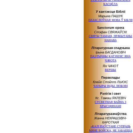
КАСЦЁЛА
У кантэксце Бібліі
Марына ПАШУК
ПАЗАСЛОЎНАЯ МОВА Ў БІБЛІІ
Sanctorum opera
Стэфан СВЯЖАЎСКІ
СВЯТЫ ТАМАШ, ПРАЧЫТАНЫ
НАНАВА
Літаратурная спадчына
Ірына БАГДАНОВІЧ
ПАЭТЫЧНЫ КАТЭХІЗІС ЯНА
ЧАЧОТА
Ян ЧАЧОТ
ВЕРШЫ
Пераклады
Клайв Стэйплз ЛЬЮІС
ЧАТЫРЫ ВІДЫ ЛЮБОВІ
Рэлігія і свет
Кс. Тамаш ЯКЛЕВІЧ
СУСВЕТНАЯ ВАЙНА З
ХРЫСЦІЯНАМІ
Літаратуразнаўства
Жанна НЕКРАШЭВІЧ-
КАРОТКАЯ
«КАЛІ ПАЎСТАНЕ СУПРАЦЬ
МЯНЕ ВОЙСКА, НЕ ЗАБАІЦЦА