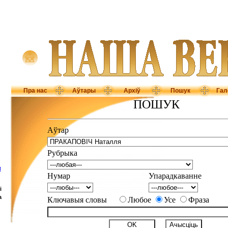
Пра нас
Аўтары
Архіў
Пошук
Гал
ПОШУК
Аўтар
Рубрыка
Ш
Нумар
Упарадкаванне
і
а
Ключавыя словы
Любое
Усе
Фраза