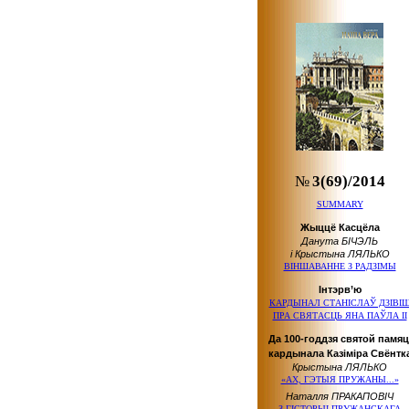
№
3(69)/2014
SUMMARY
Жыццё Касцёла
Данута БІЧЭЛЬ
і Крыстына ЛЯЛЬКО
ВІНШАВАННЕ З РАДЗІМЫ
Інтэрв’ю
КАРДЫНАЛ СТАНІСЛАЎ ДЗІВІ
ПРА СВЯТАСЦЬ ЯНА ПАЎЛА ІІ
Да 100-годдзя святой памяц
кардынала Казіміра Свёнтк
Крыстына ЛЯЛЬКО
«АХ, ГЭТЫЯ ПРУЖАНЫ...»
Наталля ПРАКАПОВІЧ
З ГІСТОРЫІ ПРУЖАНСКАГА