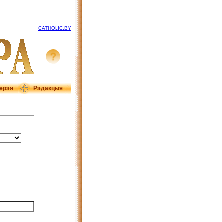
CATHOLIC.BY
ерэя
Рэдакцыя