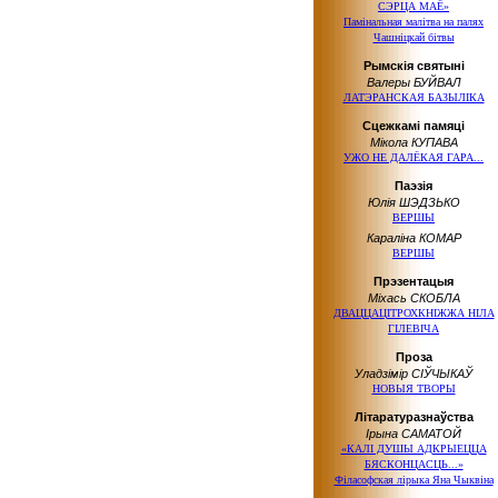
СЭРЦА МАЁ»
Памінальная малітва на палях
Чашніцкай бітвы
Рымскія святыні
Валеры БУЙВАЛ
ЛАТЭРАНСКАЯ БАЗЫЛІКА
Сцежкамі памяці
Мікола КУПАВА
УЖО НЕ ДАЛЁКАЯ ГАРА...
Паэзія
Юлія ШЭДЗЬКО
ВЕРШЫ
Караліна КОМАР
ВЕРШЫ
Прэзентацыя
Міхась СКОБЛА
ДВАЦЦАЦІТРОХКНІЖЖА НІЛА
ГІЛЕВІЧА
Проза
Уладзімір СІЎЧЫКАЎ
НОВЫЯ ТВОРЫ
Літаратуразнаўства
Ірына САМАТОЙ
«КАЛІ ДУШЫ АДКРЫЕЦЦА
БЯСКОНЦАСЦЬ...»
Філасофская лірыка Яна Чыквіна