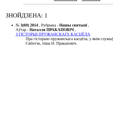
ЗНОЙДЗЕНА: 1
№
3(69) 2014
,
Рубрыка -
Нашы святыні
,
Аўтар -
Наталля ПРАКАПОВІЧ
,
З ГІСТОРЫІ ПРУЖАНСКАГА КАСЦЁЛА
Пра гісторыю пружанскага касцёла, у якім служыў
Свёнтэк, піша Н. Пракаповіч.