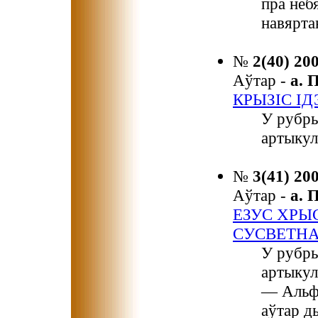
пра неб
навярта
№
2(40) 20
Аўтар -
а.
КРЫЗІС І
У рубры
артыкул
№
3(41) 20
Аўтар -
а.
ЕЗУС ХРЫ
СУСВЕТНА
У рубры
артыкул
— Альфа
аўтар д