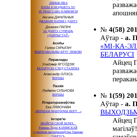
разважа
ЭНЦЫКЛІКА
ПАПЫ БЭНЭДЫКТА XV
апошняг
IN PRAECLARA SUMMORUM
Аксана ДАНІЛЬЧЫК
ДЖАВАНІ ПАПІНІ І ДАНТЭ
Джавані ПАПІНІ
№
4(58) 20
ЗА ДАНТЭ СУПРАЦЬ
«ДАНТЫСТАЎ»
Аўтар -
а.
Асобы
«МІ-КА-Э
Галіна СКРЫГАН
ВЫРАТАВАЛЬНЫ КРУГ ЛЮБОВІ
БЕЛАРУСІ
Пераклады
Айцец П
Уладзімір ЯГОЎДЗІК
БЕЛАРУСКІ СЛЕД СТАЛЕМА
разважа
Алэксандр ОЛЭСЬ
перакан
ВЕРШЫ
Паэзія
Людміла СІЛЬНОВА
№
1(59) 20
ВЕРШЫ
Аўтар -
а.
Літаратуразнаўства
Ева ЛЯВОНАВА
ВЫХОДЗЬМ
«ВЕРШАМ МАЦУЮЧЫ ВЕРУ…»
Айцец П
Інтэрв’ю
ЗНАЙСЦІ СВОЙ ШЛЯХ...
магілаў
Размова Лідзіі КАМІНСКАЙ
з доктарам
мастацтвазнаўства Тамараю
самаўсв
ГАБРУСЬ