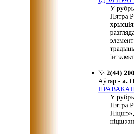
ІДЭЯ ПРА
У рубры
Пятра Р
хрысція
разгляд
элемент
традыцы
інтэлект
№
2(44) 20
Аўтар -
а.
ПРАВАКА
У рубры
Пятра 
Ніцшэ»,
ніцшэан