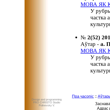
МОВА ЯК 
У рубры
частка 
культур
№
2(52) 20
Аўтар -
а.
МОВА ЯК 
У рубры
частка 
культур
Пра часопіс
::
Аўтар
Design and programming
PRO CHRISTO Studio
Заснава
Polinevsky V.
Адрас 