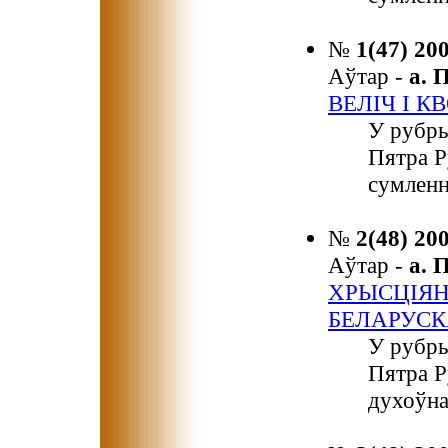
№
1(47) 20
Аўтар -
а.
ВЕЛІЧ І 
У рубры
Пятра Р
сумленн
№
2(48) 20
Аўтар -
а.
ХРЫСЦІЯН
БЕЛАРУСК
У рубры
Пятра Р
духоўна