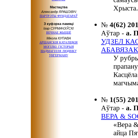
Хрыста.
Мастацтва
Аляксандр ЯРАШЭВІЧ
ПАРТРЭТЫ ФУНДАТАРАЎ
№
4(62) 20
З куфэрка памяці
Ігар СУРМАЧЭЎСКІ
Аўтар -
а.
ВЕЧНАЕ ЖЫЦЦЁ
Мікола КУПАВА
УДЗЕЛ КА
АРШАНСКІЯ КАТАЛІЦКІЯ
МОГІЛКІ: ГІСТОРЫЯ
АБАВЯЗАК
НАДМАГІЛЛЯ ЛЮДВІКУ
УНГЕРМАНУ
У рубры
прапану
Касцёла
магчыма
№
1(55) 20
Аўтар -
а.
ВЕРА & S
«Вера &
айца Пя