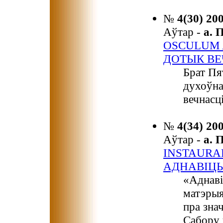
№
4(30) 20
Аўтар -
а.
OSCULUM 
ДОТЫК ВЕ
Брат Пя
духоўна
вечнасці
№
4(34) 20
Аўтар -
а.
INSTAURAR
АДНАВІЦЬ
«Аднаві
матэрыя
пра зна
Сабору 