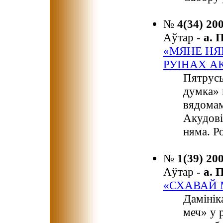
№
4(34) 20
Аўтар -
а.
«МЯНЕ НЯ
РУІНАХ А
Пятрусь
думка» 
вядомам
Акудові
няма. Р
№
1(39) 20
Аўтар -
а.
«СХАВАЙ 
Дамінік
меч» у 