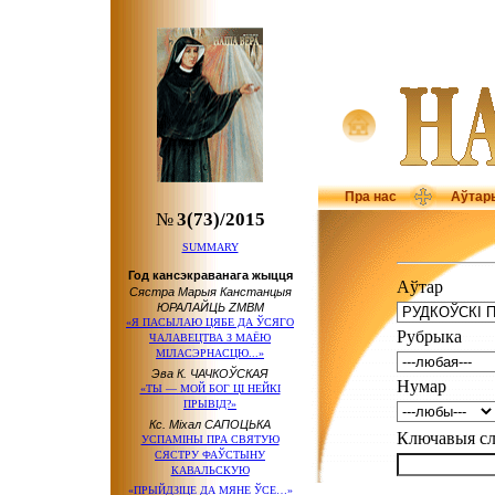
Пра нас
Аўтар
№
3(73)/2015
SUMMARY
Год кансэкраванага жыцця
Аўтар
Сястра Марыя Канстанцыя
ЮРАЛАЙЦЬ ZMBM
«Я ПАСЫЛАЮ ЦЯБЕ ДА ЎСЯГО
Рубрыка
ЧАЛАВЕЦТВА З МАЁЮ
МІЛАСЭРНАСЦЮ...»
Эва К. ЧАЧКОЎСКАЯ
Нумар
«ТЫ — МОЙ БОГ ЦІ НЕЙКІ
ПРЫВІД?»
Кс. Міхал САПОЦЬКА
Ключавыя 
УСПАМІНЫ ПРА СВЯТУЮ
СЯСТРУ ФАЎСТЫНУ
КАВАЛЬСКУЮ
«ПРЫЙДЗІЦЕ ДА МЯНЕ ЎСЕ…»