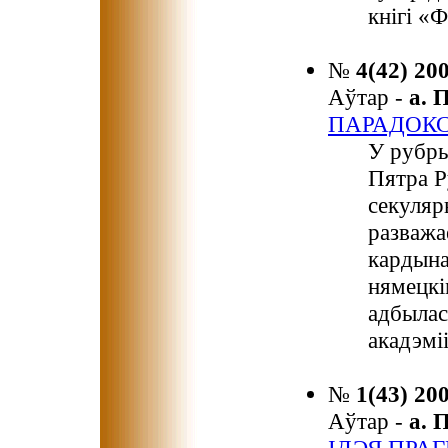
кнігі «
№
4(42) 20
Аўтар -
а.
ПАРАДОКС
У рубры
Пятра Р
секуляр
разважа
кардына
нямецкі
адбылас
акадэміі
№
1(43) 20
Аўтар -
а.