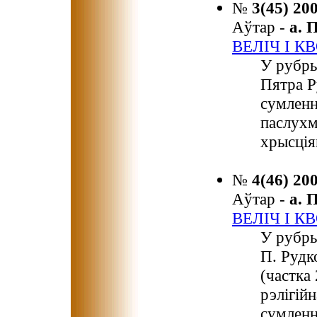
№
3(45) 20
Аўтар -
а.
ВЕЛІЧ І 
У рубры
Пятра Р
сумленн
паслухм
хрысція
№
4(46) 20
Аўтар -
а.
ВЕЛІЧ І 
У рубры
П. Рудк
(частка
рэлігій
сумленн