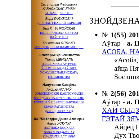
Св. сястра Фаўстына
КАВАЛЬСКАЯ ZMBM
БОЖАЯ ДАБРЫНЯ
ЗНОЙДЗЕНА:
Вера ГАЛУБОВІЧ
ДЛЯ НАС І НАШАЙ КАРЫСЦІ
Эва К. ЧАЧКОЎСКАЯ
№
1(55) 20
ПЯЦЬ ПАЛЬЦАЎ СВЯТОЙ
ФАЎСТЫНЫ
Аўтар -
а.
Крыстына ЛЯЛЬКО
МЯСЦІНЫ, ЯКІЯ ПАМЯТАЮЦЬ…
АСОБА, НА
З гісторыі хрысціянства
«Асоба,
Томас МЕНЦАЛЬ
«ПЯЦЬ ХРОСТАЎ РУСІ»
айца Пя
Ў ПОМНІКАХ ДАЎНЯГА
ЎСХОДНЕСЛАВЯНСКАГА
Socium»
ПІСЬМЕНСТВА
Навучанне Касцёла
Андрэй АГАПАЎ
№
2(56) 20
ХРЫСЦІЯНСКІЯ КАШТОЎНАСЦІ
ЯК АДКАЗ НА СУЧАСНЫ КРЫЗІС
Аўтар -
а.
ЕЎРОПЫ Ў СВЯТЛЕ НАВУЧАННЯ
ЁЗАФА РАТЦЫНГЕРА
ХАЙ СЫДЗ
(БЭНЭДЫКТА XVI)
ГЭТАЙ ЗЯМ
Да 750-годдзя Дантэ Аліг’еры
Алесь ЖЛУТКА
Айцец П
ПАЭТЫКА БОСКАГА
ПАПА БЭНЭДЫКТ XV
Дух Твой
ПРА ДАНТЭ АЛІГ’ЕРЫ