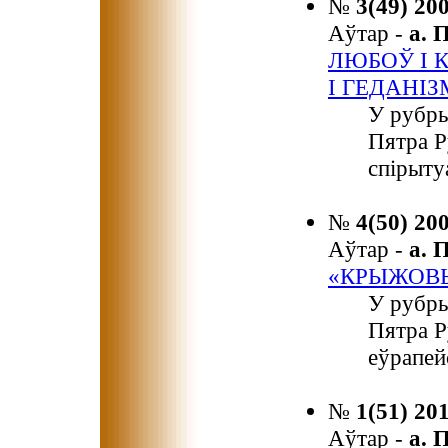
№
3(49) 20
Аўтар -
а.
ЛЮБОЎ І 
І ГЕДАНІ
У рубры
Пятра Р
спірыту
№
4(50) 20
Аўтар -
а.
«КРЫЖОВ
У рубры
Пятра 
еўрапей
№
1(51) 20
Аўтар -
а.