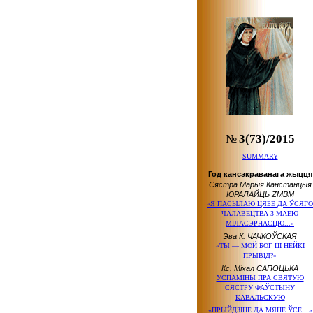
№
3(73)/2015
SUMMARY
Год кансэкраванага жыцця
Сястра Марыя Канстанцыя
ЮРАЛАЙЦЬ ZMBM
«Я ПАСЫЛАЮ ЦЯБЕ ДА ЎСЯГО
ЧАЛАВЕЦТВА З МАЁЮ
МІЛАСЭРНАСЦЮ...»
Эва К. ЧАЧКОЎСКАЯ
«ТЫ — МОЙ БОГ ЦІ НЕЙКІ
ПРЫВІД?»
Кс. Міхал САПОЦЬКА
УСПАМІНЫ ПРА СВЯТУЮ
СЯСТРУ ФАЎСТЫНУ
КАВАЛЬСКУЮ
«ПРЫЙДЗІЦЕ ДА МЯНЕ ЎСЕ…»