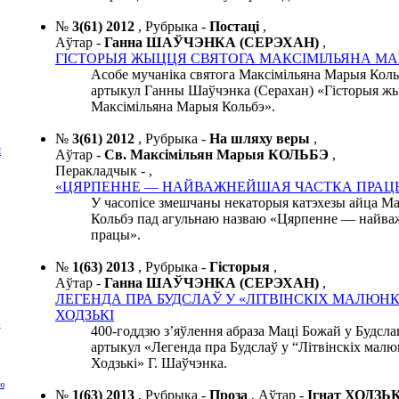
№
3(61) 2012
,
Рубрыка -
Постаці
,
Аўтар -
Ганна ШАЎЧЭНКА (СЕРЭХАН)
,
ГІСТОРЫЯ ЖЫЦЦЯ СВЯТОГА МАКСІМІЛЬЯНА МА
Асобе мучаніка святога Максімільяна Марыя Кол
артыкул Ганны Шаўчэнка (Серахан) «Гісторыя жы
Максімільяна Марыя Кольбэ».
№
3(61) 2012
,
Рубрыка -
На шляху веры
,
І
Аўтар -
Св. Максімільян Марыя КОЛЬБЭ
,
Перакладчык -
,
«ЦЯРПЕННЕ — НАЙВАЖНЕЙШАЯ ЧАСТКА ПРАЦ
У часопісе змешчаны некаторыя катэхезы айца М
Кольбэ пад агульнаю назваю «Цярпенне — найва
працы».
№
1(63) 2013
,
Рубрыка -
Гісторыя
,
Аўтар -
Ганна ШАЎЧЭНКА (СЕРЭХАН)
,
ЛЕГЕНДА ПРА БУДСЛАЎ У «ЛІТВІНСКІХ МАЛЮНК
ХОДЗЬКІ
»
400-годдзю з’яўлення абраза Маці Божай у Будсл
артыкул «Легенда пра Будслаў у “Літвінскіх малю
Ходзькі» Г. Шаўчэнка.
аю
№
1(63) 2013
,
Рубрыка -
Проза
,
Аўтар -
Ігнат ХОДЗ