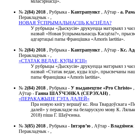
міласэрнасці».
№
2(84) 2018
,
Рубрыка -
Кантрапункт
,
Аўтар -
а. Ра
Перакладчык -
,
НОВАЯ ЎСПРЫМАЛЬНАСЦЬ КАСЦЁЛА?
У рубрыцы «Дыскусія» друкуецца матэрыял з часо
назвай «Новая ўспрымальнасць Касцёла?», прыс
адгартацыі папы Францішка «Amoris laetitia».
№
2(84) 2018
,
Рубрыка -
Кантрапункт
,
Аўтар -
Кс. 
Перакладчык -
,
«СТАТАК ВЕДАЕ, КУДЫ ІСЦІ»
У рубрыцы «Дыскусія» друкуецца матэрыял з часо
назвай «Статак ведае, куды ісці», прысвечаны на
папы Францішка «Amoris laetitia».
№
2(84) 2018
,
Рубрыка -
У выдавецтве «Pro Christo»
,
Аўтар -
Ганна ШАЎЧЭНКА (СЕРЭХАН)
,
«ПЕРАКАЖЫЦЕ ГЭТА ДАЛЕЙ»
Пра новую кнігу вершаў кс. Яна Твардоўскага «П
далей» у перакладзе на беларускую мову К. Ляль
2018) піша Г. Шаўчэнка.
№
3(85) 2018
,
Рубрыка -
Інтэрв’ю
,
Аўтар -
Владзіме
Перакладчык -
,