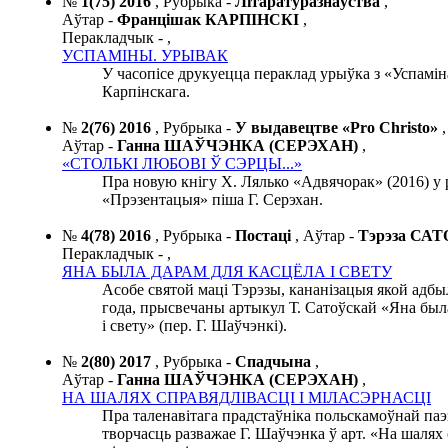
№
1(75) 2016
,
Рубрыка -
Літаратуразнаўства
,
Аўтар -
Францішак КАРПІНСКІ
,
Перакладчык -
,
УСПАМІНЫ. УРЫВАК
У часопісе друкуецца пераклад урыўка з «Успамі
Карпінскага.
№
2(76) 2016
,
Рубрыка -
У выдавецтве «Pro Christo»
,
Аўтар -
Ганна ШАЎЧЭНКА (СЕРЭХАН)
,
«СТОЛЬКІ ЛЮБОВІ Ў СЭРЦЫ...»
Пра новую кнігу Х. Лялько «Адвячорак» (2016) у
«Прэзентацыя» піша Г. Серэхан.
№
4(78) 2016
,
Рубрыка -
Постаці
,
Аўтар -
Тэрэза СА
Перакладчык -
,
ЯНА БЫЛА ДАРАМ ДЛЯ КАСЦЁЛА І СВЕТУ
Асобе святой маці Тэрэзы, кананізацыя якой адбы
года, прысвечаны артыкул Т. Сатоўскай «Яна был
і свету» (пер. Г. Шаўчэнкі).
№
2(80) 2017
,
Рубрыка -
Спадчына
,
Аўтар -
Ганна ШАЎЧЭНКА (СЕРЭХАН)
,
НА ШАЛЯХ СПРАВЯДЛІВАСЦІ І МІЛАСЭРНАСЦІ
Пра таленавітага прадстаўніка польскамоўнай паэзі
творчасць разважае Г. Шаўчэнка ў арт. «На шалях 