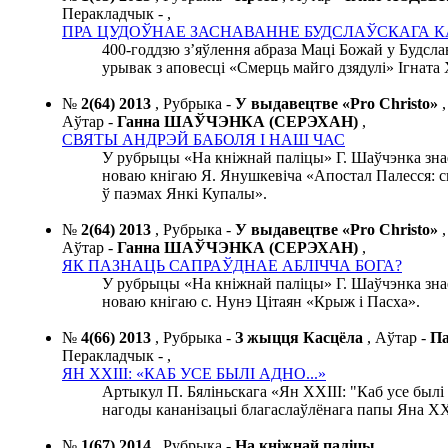
Перакладчык -
,
ПРА ЦУДОЎНАЕ ЗАСНАВАННЕ БУДСЛАЎСКАГА 
400-годдзю з’яўлення абраза Маці Божай у Будсл
урывак з аповесці «Смерць майго дзядулі» Ігната 
№
2(64) 2013
,
Рубрыка -
У выдавецтве «Pro Christo»
,
Аўтар -
Ганна ШАЎЧЭНКА (СЕРЭХАН)
,
СВЯТЫ АНДРЭЙ БАБОЛЯ І НАШ ЧАС
У рубрыцы «На кніжнай паліцы» Г. Шаўчэнка зна
новаю кнігаю Я. Янушкевіча «Апостал Палесся: 
ў паэмах Янкі Купалы».
№
2(64) 2013
,
Рубрыка -
У выдавецтве «Pro Christo»
,
Аўтар -
Ганна ШАЎЧЭНКА (СЕРЭХАН)
,
ЯК ПАЗНАЦЬ САПРАЎДНАЕ АБЛІЧЧА БОГА?
У рубрыцы «На кніжнай паліцы» Г. Шаўчэнка зна
новаю кнігаю с. Нунэ Цітаян «Крыж і Пасха».
№
4(66) 2013
,
Рубрыка -
З жыцця Касцёла
,
Аўтар -
П
Перакладчык -
,
ЯН ХХІІІ: «КАБ УСЕ БЫЛІ АДНО...»
Артыкул П. Бяліньскага «Ян XXIII: "Каб усе был
нагоды кананізацыі благаслаўлёнага папы Яна XX
№
1(67) 2014
,
Рубрыка -
На кніжнай паліцы
,