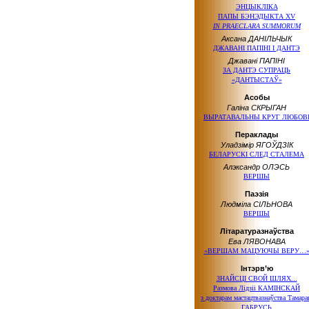
ЭНЦЫКЛІКА
ПАПЫ БЭНЭДЫКТА XV
IN PRAECLARA SUMMORUM
Аксана ДАНІЛЬЧЫК
ДЖАВАНІ ПАПІНІ І ДАНТЭ
Джавані ПАПІНІ
ЗА ДАНТЭ СУПРАЦЬ
«ДАНТЫСТАЎ»
Асобы
Галіна СКРЫГАН
ВЫРАТАВАЛЬНЫ КРУГ ЛЮБОВ
Пераклады
Уладзімір ЯГОЎДЗІК
БЕЛАРУСКІ СЛЕД СТАЛЕМА
Алэксандр ОЛЭСЬ
ВЕРШЫ
Паэзія
Людміла СІЛЬНОВА
ВЕРШЫ
Літаратуразнаўства
Ева ЛЯВОНАВА
«ВЕРШАМ МАЦУЮЧЫ ВЕРУ…
Інтэрв’ю
ЗНАЙСЦІ СВОЙ ШЛЯХ...
Размова Лідзіі КАМІНСКАЙ
з доктарам
мастацтвазнаўства Тамар
ГАБРУСЬ