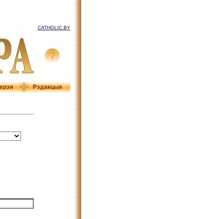
CATHOLIC.BY
ерэя
Рэдакцыя