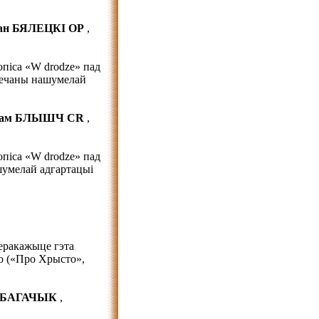
ман БЯЛЕЦКІ ОР
,
піса «W drodze» пад
вечаны нашумелай
Адам БЛЫШЧ CR
,
піса «W drodze» пад
шумелай адгартацыі
еракажыце гэта
ко («Про Хрысто»,
ж БАГАЧЫК
,