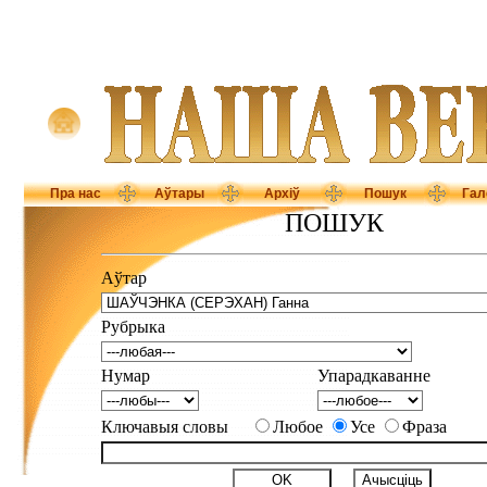
Пра нас
Аўтары
Архіў
Пошук
Гал
ПОШУК
Аўтар
Рубрыка
Нумар
Упарадкаванне
Ключавыя словы
Любое
Усе
Фраза