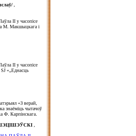
слаў/
,
аўла ІІ у часопісе
па М. Макшыцкага і
аўла ІІ у часопісе
 SJ «„Еднасць
тэрыял «З верай,
ка знаёміць чытачоў
а Ф. Карпінскага.
ПШЭЦІШЭЎСКІ
,
НА ПАЎЛА ІІ