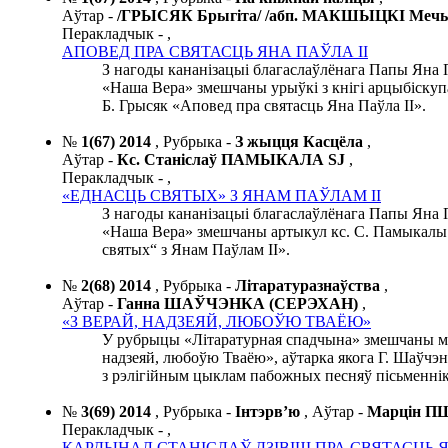
Аўтар -
/ГРЫСЯК Брыгіта/ /абп. МАКШЫЦКІ Мечы
Перакладчык -
,
АПОВЕД ПРА СВЯТАСЦЬ ЯНА ПАЎЛА ІІ
З нагоды кананізацыі благаслаўлёнага Папы Яна П
«Наша Вера» змешчаны урыўкі з кнігі арцыбіску
Б. Грысяк «Аповед пра святасць Яна Паўла ІІ».
№
1(67) 2014
,
Рубрыка -
З жыцця Касцёла
,
Аўтар -
Кс. Станіслаў ПАМЫКАЛА SJ
,
Перакладчык -
,
«ЕДНАСЦЬ СВЯТЫХ» З ЯНАМ ПАЎЛАМ II
З нагоды кананізацыі благаслаўлёнага Папы Яна П
«Наша Вера» змешчаны артыкул кс. С. Памыкалы
святых“ з Янам Паўлам ІІ».
№
2(68) 2014
,
Рубрыка -
Літаратуразнаўства
,
Аўтар -
Ганна ШАЎЧЭНКА (СЕРЭХАН)
,
«З ВЕРАЙ, НАДЗЕЯЙ, ЛЮБОЎЮ ТВАЁЮ»
У рубрыцы «Літаратурная спадчына» змешчаны ма
надзеяй, любоўю Тваёю», аўтарка якога Г. Шаўчэн
з рэлігійным цыклам пабожных песняў пісьменнік
№
3(69) 2014
,
Рубрыка -
Інтэрв’ю
,
Аўтар -
Марцін 
Перакладчык -
,
КАРДЫНАЛ СТАНІСЛАЎ ДЗІВІШ ПРА СВЯТАСЦЬ Я