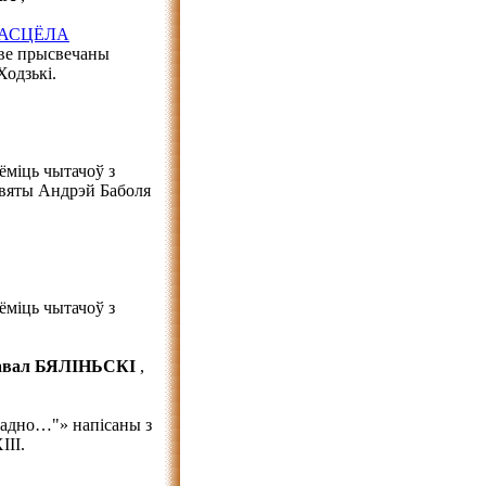
КАСЦЁЛА
аве прысвечаны
Ходзькі.
ёміць чытачоў з
святы Андрэй Баболя
ёміць чытачоў з
авал БЯЛІНЬСКІ
,
і адно…"» напісаны з
III.