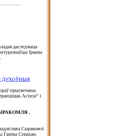
аладая даследчыца
аратуразнаўцы Ірыны
.
 І ДУХОЎНЫЯ
вораў прысвечаны
ранцішак Асізскі“ і
 СЫРАКОМЛЯ
,
ладзіслава Сыракомлі
вы Ганны Серахан.