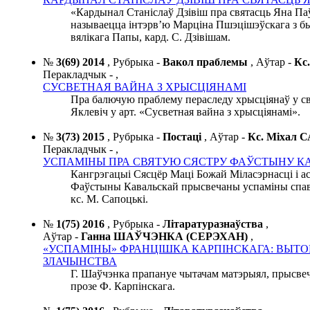
«Кардынал Станіслаў Дзівіш пра святасць Яна Паў
называецца інтэрв’ю Марціна Пшэцішэўскага з б
вялікага Папы, кард. С. Дзівішам.
№
3(69) 2014
,
Рубрыка -
Вакол праблемы
,
Аўтар -
Кс
Перакладчык -
,
СУСВЕТНАЯ ВАЙНА З ХРЫСЦІЯНАМІ
Пра балючую праблему пераследу хрысціянаў у све
Яклевіч у арт. «Сусветная вайна з хрысціянамі».
№
3(73) 2015
,
Рубрыка -
Постаці
,
Аўтар -
Кс. Міхал
Перакладчык -
,
УСПАМІНЫ ПРА СВЯТУЮ СЯСТРУ ФАЎСТЫНУ 
Кангрэгацыі Сясцёр Маці Божай Міласэрнасці і ас
Фаўстыны Кавальскай прысвечаны успаміны спав
кс. М. Сапоцькі.
№
1(75) 2016
,
Рубрыка -
Літаратуразнаўства
,
Аўтар -
Ганна ШАЎЧЭНКА (СЕРЭХАН)
,
«УСПАМІНЫ» ФРАНЦІШКА КАРПІНСКАГА: ВЫТОК
ЗЛАЧЫНСТВА
Г. Шаўчэнка прапануе чытачам матэрыял, прысв
прозе Ф. Карпінскага.