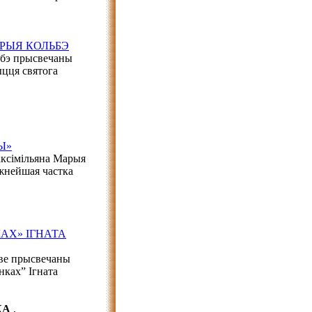
РЫЯ КОЛЬБЭ
ьбэ прысвечаны
цця святога
Ы»
аксімільяна Марыя
жнейшая частка
АХ» ІГНАТА
аве прысвечаны
нках” Ігната
ЬКА
,