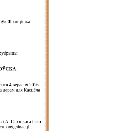
наў» Францішка
 рубрыцы
ТОЎСКА
,
лася 4 верасня 2016
а дарам для Касцёла
і А. Гарэцкага і яго
справядлівасці і