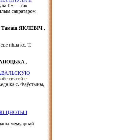
ла ІІ» — так
ылым сакратаром
. Тамаш ЯКЛЕВІЧ
,
це піша кс. Т.
 САПОЦЬКА
,
КАВАЛЬСКУЮ
обе святой с.
едніка с. Фаўстыны,
І ЦНОТЫ І
ечаны мемуарнай