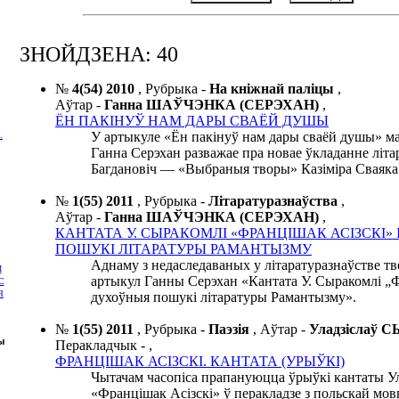
ЗНОЙДЗЕНА: 40
№
4(54) 2010
,
Рубрыка -
На кніжнай паліцы
,
Аўтар -
Ганна ШАЎЧЭНКА (СЕРЭХАН)
,
ЁН ПАКІНУЎ НАМ ДАРЫ СВАЁЙ ДУШЫ
У артыкуле «Ён пакінуў нам дары сваёй душы» м
…
Ганна Серэхан разважае пра новае ўкладанне літ
Багдановіч — «Выбраныя творы» Казіміра Сваяка
№
1(55) 2011
,
Рубрыка -
Літаратуразнаўства
,
Аўтар -
Ганна ШАЎЧЭНКА (СЕРЭХАН)
,
КАНТАТА У. СЫРАКОМЛІ «ФРАНЦІШАК АСІЗСКІ»
ПОШУКІ ЛІТАРАТУРЫ РАМАНТЫЗМУ
Аднаму з недаследаваных у літаратуразнаўстве т
І
артыкул Ганны Серэхан «Кантата У. Сыракомлі „Ф
С
Я
духоўныя пошукі літаратуры Рамантызму».
№
1(55) 2011
,
Рубрыка -
Паэзія
,
Аўтар -
Уладзіслаў
ы
Перакладчык -
,
ФРАНЦІШАК АСІЗСКІ. КАНТАТА (УРЫЎКІ)
Чытачам часопіса прапануюцца ўрыўкі кантаты У
«Францішак Асізскі» ў перакладзе з польскай мо