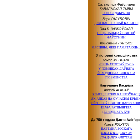
Св. сястра Фаўстына
КАВАЛЬСКАЯ ZMBM
БОЖАЯ ДАБРЫНЯ
Вера ГАЛУБОВІЧ
ДЛЯ НАС І НАШАЙ КАРЫСЦІ
Эва К. ЧАЧКОЎСКАЯ
ПЯЦЬ ПАЛЬЦАЎ СВЯТОЙ
ФАЎСТЫНЫ
Крыстына ЛЯЛЬКО
МЯСЦІНЫ, ЯКІЯ ПАМЯТАЮЦЬ
З гісторыі хрысціянства
Томас МЕНЦАЛЬ
«ПЯЦЬ ХРОСТАЎ РУСІ»
Ў ПОМНІКАХ ДАЎНЯГА
ЎСХОДНЕСЛАВЯНСКАГА
ПІСЬМЕНСТВА
Навучанне Касцёла
Андрэй АГАПАЎ
ХРЫСЦІЯНСКІЯ КАШТОЎНАСЦ
ЯК АДКАЗ НА СУЧАСНЫ КРЫЗІ
ЕЎРОПЫ Ў СВЯТЛЕ НАВУЧАНН
ЁЗАФА РАТЦЫНГЕРА
(БЭНЭДЫКТА XVI)
Да 750-годдзя Дантэ Аліг’ер
Алесь ЖЛУТКА
ПАЭТЫКА БОСКАГА
ПАПА БЭНЭДЫКТ XV
ПРА ДАНТЭ АЛІГ’ЕРЫ