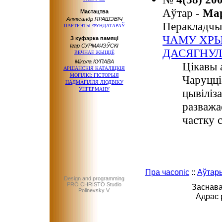
Аўтар -
Ма
Мастацтва
Аляксандр ЯРАШЭВІЧ
Перакладчы
ПАРТРЭТЫ ФУНДАТАРАЎ
ЧАМУ ХРЫ
З куфэрка памяці
Ігар СУРМАЧЭЎСКІ
ДАСЯГНУЛ
ВЕЧНАЕ ЖЫЦЦЁ
Мікола КУПАВА
Цікавы
АРШАНСКІЯ КАТАЛІЦКІЯ
МОГІЛКІ: ГІСТОРЫЯ
Чаруцці
НАДМАГІЛЛЯ ЛЮДВІКУ
УНГЕРМАНУ
цывіліз
разважа
частку 
Пра часопіс
::
Аўтар
Design and programming
PRO CHRISTO Studio
Заснава
Polinevsky V.
Адрас 