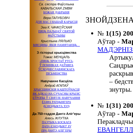
Св. сястра Фаўстына
КАВАЛЬСКАЯ ZMBM
БОЖАЯ ДАБРЫНЯ
ЗНОЙДЗЕНА
Вера ГАЛУБОВІЧ
ДЛЯ НАС І НАШАЙ КАРЫСЦІ
Эва К. ЧАЧКОЎСКАЯ
№
1(15) 20
ПЯЦЬ ПАЛЬЦАЎ СВЯТОЙ
ФАЎСТЫНЫ
Аўтар -
Ма
Крыстына ЛЯЛЬКО
МЯСЦІНЫ, ЯКІЯ ПАМЯТАЮЦЬ…
МАДЭРНІ
З гісторыі хрысціянства
Артыкул
Томас МЕНЦАЛЬ
«ПЯЦЬ ХРОСТАЎ РУСІ»
Сандрые
Ў ПОМНІКАХ ДАЎНЯГА
ЎСХОДНЕСЛАВЯНСКАГА
раскрыв
ПІСЬМЕНСТВА
– бедст
Навучанне Касцёла
Андрэй АГАПАЎ
знутры.
ХРЫСЦІЯНСКІЯ КАШТОЎНАСЦІ
ЯК АДКАЗ НА СУЧАСНЫ КРЫЗІС
ЕЎРОПЫ Ў СВЯТЛЕ НАВУЧАННЯ
ЁЗАФА РАТЦЫНГЕРА
№
1(31) 20
(БЭНЭДЫКТА XVI)
Аўтар -
Ма
Да 750-годдзя Дантэ Аліг’еры
Алесь ЖЛУТКА
Перакладчы
ПАЭТЫКА БОСКАГА
ПАПА БЭНЭДЫКТ XV
ЕВАНГЕЛЛ
ПРА ДАНТЭ АЛІГ’ЕРЫ