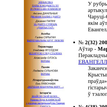
У рубр
ЭНЦЫКЛІКА
ПАПЫ БЭНЭДЫКТА XV
артыкул
IN PRAECLARA SUMMORUM
Аксана ДАНІЛЬЧЫК
Чаруці-
ДЖАВАНІ ПАПІНІ І ДАНТЭ
Джавані ПАПІНІ
якім аў
ЗА ДАНТЭ СУПРАЦЬ
«ДАНТЫСТАЎ»
Евангел
Асобы
Галіна СКРЫГАН
ВЫРАТАВАЛЬНЫ КРУГ ЛЮБОВІ
№
2(32) 20
Пераклады
Аўтар -
Ма
Уладзімір ЯГОЎДЗІК
БЕЛАРУСКІ СЛЕД СТАЛЕМА
Перакладчы
Алэксандр ОЛЭСЬ
ЕВАНГЕЛЛ
ВЕРШЫ
Заканчэ
Паэзія
Людміла СІЛЬНОВА
Крыстын
ВЕРШЫ
праўда»
Літаратуразнаўства
Ева ЛЯВОНАВА
гістары
«ВЕРШАМ МАЦУЮЧЫ ВЕРУ…»
ў тэалог
Інтэрв’ю
ЗНАЙСЦІ СВОЙ ШЛЯХ...
Размова Лідзіі КАМІНСКАЙ
з доктарам
мастацтвазнаўства Тамараю
№
4(38) 20
ГАБРУСЬ