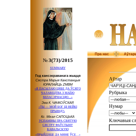
Пра нас
Аўтар
№
3(73)/2015
SUMMARY
Год кансэкраванага жыцця
Аўтар
Сястра Марыя Канстанцыя
ЮРАЛАЙЦЬ ZMBM
«Я ПАСЫЛАЮ ЦЯБЕ ДА ЎСЯГО
Рубрыка
ЧАЛАВЕЦТВА З МАЁЮ
МІЛАСЭРНАСЦЮ...»
Эва К. ЧАЧКОЎСКАЯ
Нумар
«ТЫ — МОЙ БОГ ЦІ НЕЙКІ
ПРЫВІД?»
Кс. Міхал САПОЦЬКА
Ключавыя 
УСПАМІНЫ ПРА СВЯТУЮ
СЯСТРУ ФАЎСТЫНУ
КАВАЛЬСКУЮ
«ПРЫЙДЗІЦЕ ДА МЯНЕ ЎСЕ…»