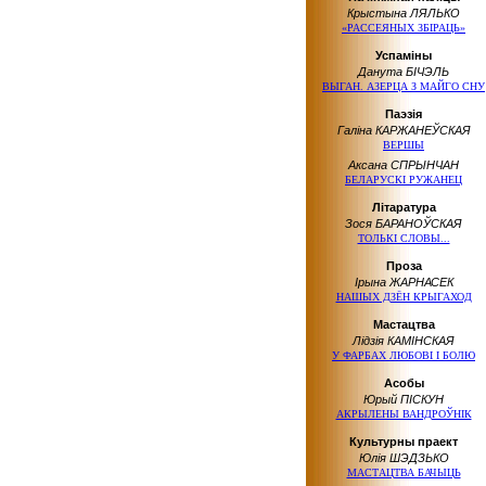
Крыстына ЛЯЛЬКО
«РАССЕЯНЫХ ЗБІРАЦЬ»
Успаміны
Данута БІЧЭЛЬ
ВЫГАН. АЗЕРЦА З МАЙГО СНУ
Паэзія
Галіна КАРЖАНЕЎСКАЯ
ВЕРШЫ
Аксана СПРЫНЧАН
БЕЛАРУСКІ РУЖАНЕЦ
Літаратура
Зося БАРАНОЎСКАЯ
ТОЛЬКІ СЛОВЫ...
Проза
Ірына ЖАРНАСЕК
НАШЫХ ДЗЁН КРЫГАХОД
Мастацтва
Лідзія КАМІНСКАЯ
У ФАРБАХ ЛЮБОВІ І БОЛЮ
Асобы
Юрый ПІСКУН
АКРЫЛЕНЫ ВАНДРОЎНІК
Культурны праект
Юлія ШЭДЗЬКО
МАСТАЦТВА БАЧЫЦЬ