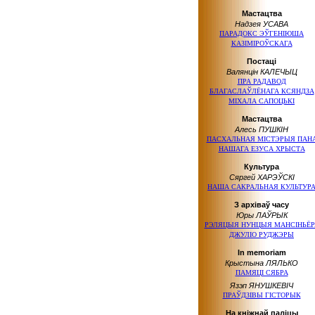
Мастацтва
Надзея УСАВА
ПАРАДОКС ЭЎГЕНІЮША
КАЗІМІРОЎСКАГА
Постаці
Валянцін КАЛЕЧЫЦ
ПРА РАДАВОД
БЛАГАСЛАЎЛЁНАГА КСЯНДЗА
МІХАЛА САПОЦЬКІ
Мастацтва
Алесь ПУШКІН
ПАСХАЛЬНАЯ МІСТЭРЫЯ ПАН
НАШАГА ЕЗУСА ХРЫСТА
Культура
Сяргей ХАРЭЎСКІ
НАША САКРАЛЬНАЯ КУЛЬТУР
З архіваў часу
Юры ЛАЎРЫК
РЭЛЯЦЫЯ НУНЦЫЯ МАНСІНЬЁР
ДЖУЛІО РУДЖЭРЫ
In memoriam
Крыстына ЛЯЛЬКО
ПАМЯЦІ СЯБРА
Язэп ЯНУШКЕВІЧ
ПРАЎДЗІВЫ ГІСТОРЫК
На кніжнай паліцы