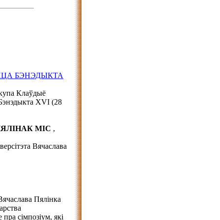
АЙЦА БЭНЭДЫКТА
скупа Клаўдыё
Бэнэдыкта XVI (28
 ПЯЛІНАК MIC
,
версітэта Вячаслава
Вячаслава Пялінка
арства
пра сімпозіум, які