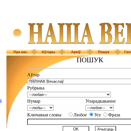
Пра нас
Аўтары
Архіў
Пошук
Гал
ПОШУК
Аўтар
Рубрыка
Нумар
Упарадкаванне
Й
Ключавыя словы
Любое
Усе
Фраза