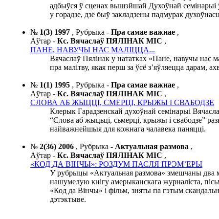
адбыўся ў сценах вышэйшай Духоўнай семінарыі 
у горадзе, дзе быў закладзены падмурак духоўнасц
№
1(3) 1997
,
Рубрыка -
Пра самае важнае
,
Аўтар -
Кс. Вячаслаў ПЯЛІНАК MIC
,
ПАНЕ, НАВУЧЫ НАС МАЛІЦЦА...
Вячаслаў Пялінак у нататках «Пане, навучы нас 
пра малітву, якая перш за ўсё з’яўляецца дарам, а
№
1(1) 1995
,
Рубрыка -
Пра самае важнае
,
Аўтар -
Кс. Вячаслаў ПЯЛІНАК MIC
,
СЛОВА АБ ЖЫЦЦІ, СМЕРЦІ, КРЫЖЫ І СВАБОДЗЕ
Клерык Гарадзенскай духоўнай семінарыі Вячасла
“Слова аб жыцьці, сьмерці, крыжы і свабодзе” раз
найважнейшыя для кожнага чалавека паняцці.
№
2(36) 2006
,
Рубрыка -
Актуальная размова
,
Аўтар -
Кс. Вячаслаў ПЯЛІНАК MIC
,
«КОД ДА ВІНЧЫ»: РОЗДУМ ПАСЛЯ ПРЭМ’ЕРЫ
У рубрыцы «Актуальная размова» змешчаны два 
нашумелую кнігу амерыканскага журналіста, пісь
«Код да Вінчы» і фільм, зняты па гэтым скандал
дэтэктыве.