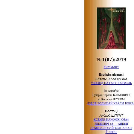
№
1(87)/2019
SUMMARY
Вялікія містыкі
Святы Ян ад Крыжа
УЗЫХОД НА ГАРУ КАРМЭЛЬ
Інтэрв’ю
Гутарка Тэрэсы КЛІМОВІЧ з
а. Віктарам ЖУКОМ
ДЗЕЛЯ БОЛЬШАЙ ХВАЛЫ БОЖА
Постаці
Андрэй ШПУНТ
КСЁНДЗ КАНОНІК ЮЗАФ
МІЦКЕВІЧ SJ — АЙЦЕЦ
ПРАМЫСЛОВАЙ ТЭХНАЛОГІІ
Ў ЛІТВЕ