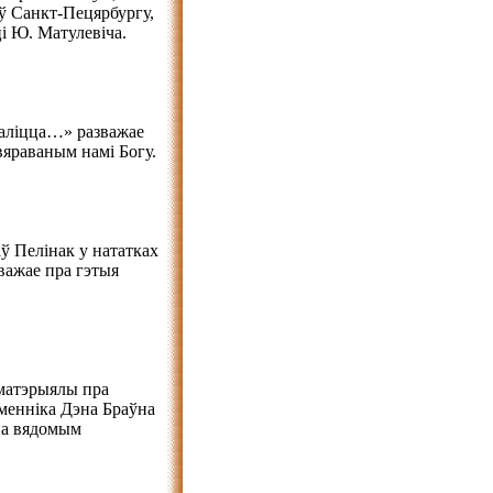
ў Санкт-Пецярбургу,
і Ю. Матулевіча.
маліцца…» разважае
хвяраваным намі Богу.
ў Пелінак у нататках
важае пра гэтыя
матэрыялы пра
менніка Дэна Браўна
ьна вядомым