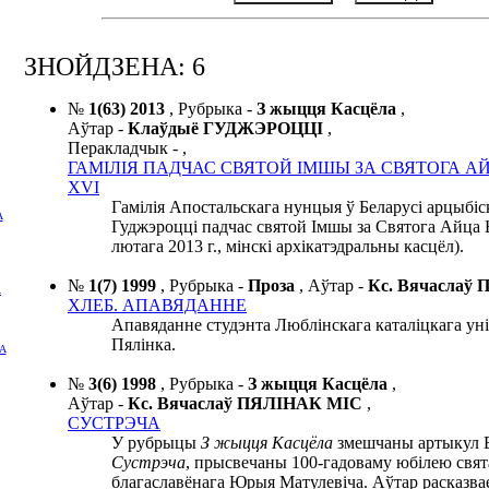
ЗНОЙДЗЕНА: 6
№
1(63) 2013
,
Рубрыка -
З жыцця Касцёла
,
Аўтар -
Клаўдыё ГУДЖЭРОЦЦІ
,
Перакладчык -
,
ГАМІЛІЯ ПАДЧАС СВЯТОЙ ІМШЫ ЗА СВЯТОГА 
XVI
Гамілія Апостальскага нунцыя ў Беларусі арцыбі
А
Гуджэроцці падчас святой Імшы за Святога Айца 
лютага 2013 г., мінскі архікатэдральны касцёл).
№
1(7) 1999
,
Рубрыка -
Проза
,
Аўтар -
Кс. Вячаслаў
А
ХЛЕБ. АПАВЯДАННЕ
Апавяданне студэнта Люблінскага каталіцкага уні
Пялінка.
А
№
3(6) 1998
,
Рубрыка -
З жыцця Касцёла
,
Аўтар -
Кс. Вячаслаў ПЯЛІНАК MIC
,
СУСТРЭЧА
У рубрыцы
З жыцця Касцёла
змешчаны артыкул 
Сустрэча
, прысвечаны 100-гадоваму юбілею свят
благаславёнага Юрыя Матулевіча. Аўтар расказвае 