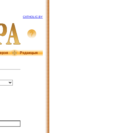
CATHOLIC.BY
ерэя
Рэдакцыя