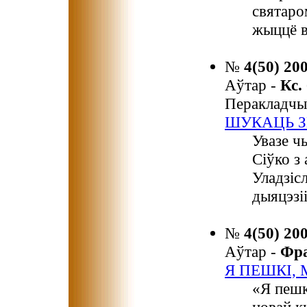
святаро
жыццё в
№
4(50) 20
Аўтар -
Кс.
Перакладчы
ШУКАЦЬ З
Увазе ч
Сіўко з
Уладзіс
дыяцэзіі
№
4(50) 20
Аўтар -
Фр
Я ПЕШКІ,
«Я пешк