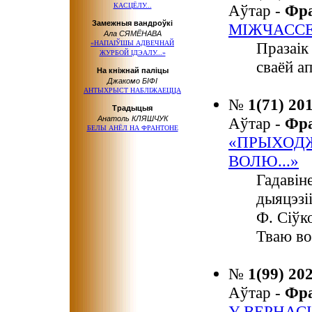
КАСЦЁЛУ...
Аўтар -
Фр
Замежныя вандроўкі
МІЖЧАСС
Ала СЯМЁНАВА
«НАПАІЎШЫ АДВЕЧНАЙ
Празаік
ЖУРБОЙ ІДЭАЛУ...»
сваёй а
На кніжнай паліцы
Джакомо БІФІ
АНТЫХРЫСТ НАБЛІЖАЕЦЦА
№
1(71) 20
Традыцыя
Анатоль КЛЯШЧУК
Аўтар -
Фр
БЕЛЫ АНЁЛ НА ФРАНТОНЕ
«ПРЫХОДЖ
ВОЛЮ...»
Гадавін
дыяцэзі
Ф. Сіўк
Тваю в
№
1(99) 20
Аўтар -
Фр
У ВЕРНАС