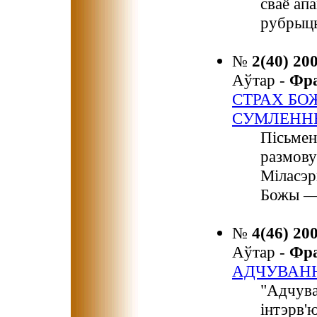
сваё ап
рубрыц
№
2(40) 20
Аўтар -
Фр
СТРАХ БО
СУМЛЕНН
Пісьмен
размову
Міласэр
Божы — 
№
4(46) 20
Аўтар -
Фр
АДЧУВАНН
"Адчува
інтэрв'