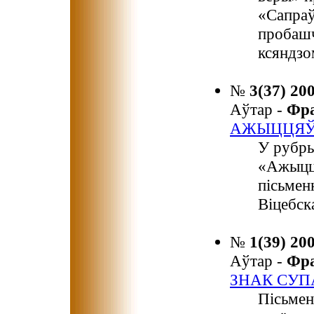
«Сапраў
пробашч
ксяндзо
№
3(37) 20
Аўтар -
Фр
АЖЫЦЦЯЎ
У рубры
«Ажыцц
пісьмен
Віцебска
№
1(39) 20
Аўтар -
Фр
ЗНАК СУ
Пісьмен