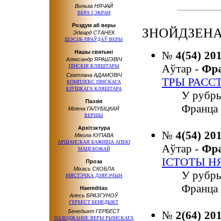
Вольга НЯЧАЙ
ВЕРА І ЭКРАН
Роздум аб веры
ЗНОЙДЗЕНА:
Эдвард СТАНЕК
ШЭСЦЬ ПРАЎДАЎ ВЕРЫ
Нашы святыні
№
4(54) 20
Аляксандр ЯРАШЭВІЧ
Аўтар -
Фр
ПІНСКІЯ КЛЯШТАРЫ
Святлана АДАМОВІЧ
ТРЫ РАСС
КОМПЛЕКС ПІНСКАГА
ЕЗУІЦКАГА КЛЯШТАРА
У рубр
Паэзія
Франца 
Мілена ГАЛУБІЦКАЯ
ВЕРШЫ
Архітэктура
№
4(54) 20
Мікола КУПАВА
АРШАНСКАЯ БАЖНІЦА АПЕКІ
Аўтар -
Фр
МАЦІ БОЖАЙ
ІСТОТЫ Н
Проза
Міхась СКОБЛА
У рубр
МЯСТЭЧКА ДЗЯРЭЧЫН
Франца 
Haereditas
Алесь БРАЗГУНОЎ
ГЕРБЕСТ БЕНЕДЫКТ
Бенедыкт ГЕРБЕСТ
№
2(64) 20
ПАХОДЖАННЕ ВЕРЫ РЫМСКАГА