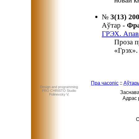
новай к
№
3(13) 20
Аўтар -
Фр
ГРЭХ. Апав
Проза п
«Грэх».
Пра часопіс
::
Аўтар
Design and programming
PRO CHRISTO Studio
Заснава
Polinevsky V.
Адрас 
C