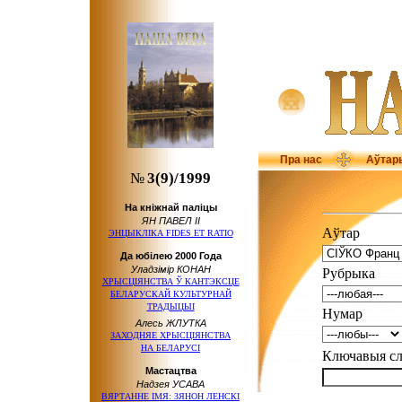
Пра нас
Аўтар
№
3(9)/1999
На кніжнай паліцы
ЯН ПАВЕЛ ІІ
Аўтар
ЭНЦЫКЛІКА FIDES ET RATIO
Да юбілею 2000 Года
Уладзімір КОНАН
Рубрыка
ХРЫСЦІЯНСТВА Ў КАНТЭКСЦЕ
БЕЛАРУСКАЙ КУЛЬТУРНАЙ
ТРАДЫЦЫІ
Нумар
Алесь ЖЛУТКА
ЗАХОДНЯЕ ХРЫСЦІЯНСТВА
НА БЕЛАРУСІ
Ключавыя 
Мастацтва
Надзея УСАВА
ВЯРТАННЕ ІМЯ: ЗЯНОН ЛЕНСКІ