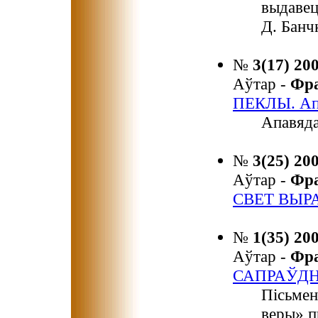
выдавец
Д. Банч
№
3(17) 20
Аўтар -
Фр
ПЕКЛЫ. Ап
Апавяда
№
3(25) 20
Аўтар -
Фр
СВЕТ ВЫР
№
1(35) 20
Аўтар -
Фр
САПРАЎДН
Пісьмен
веры» п