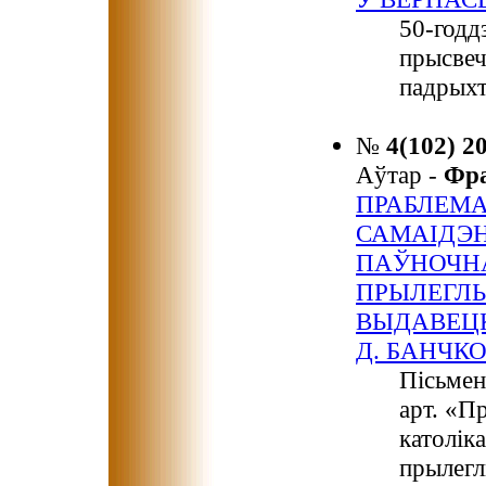
50-годд
прысвеч
падрыхт
№
4(102) 2
Аўтар -
Фр
ПРАБЛЕМ
САМАІДЭН
ПАЎНОЧНА
ПРЫЛЕГЛЫ
ВЫДАВЕЦК
Д. БАНЧК
Пісьмен
арт. «П
католік
прылегл