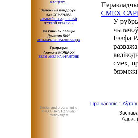
КАСЦЁЛУ...
Перакладчы
Замежныя вандроўкі
СМЕХ СА
Ала СЯМЁНАВА
«НАПАІЎШЫ АДВЕЧНАЙ
У рубры
ЖУРБОЙ ІДЭАЛУ...»
чытачоў
На кніжнай паліцы
Джакомо БІФІ
Ёзафа Р
АНТЫХРЫСТ НАБЛІЖАЕЦЦА
разважа
Традыцыя
Анатоль КЛЯШЧУК
велікод
БЕЛЫ АНЁЛ НА ФРАНТОНЕ
смех, п
бязмежн
Пра часопіс
::
Аўтар
Design and programming
PRO CHRISTO Studio
Заснава
Polinevsky V.
Адрас 