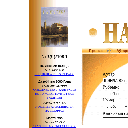
Пра нас
Аўтар
№
3(9)/1999
На кніжнай паліцы
ЯН ПАВЕЛ ІІ
Аўтар
ЭНЦЫКЛІКА FIDES ET RATIO
Да юбілею 2000 Года
Уладзімір КОНАН
Рубрыка
ХРЫСЦІЯНСТВА Ў КАНТЭКСЦЕ
БЕЛАРУСКАЙ КУЛЬТУРНАЙ
ТРАДЫЦЫІ
Нумар
Алесь ЖЛУТКА
ЗАХОДНЯЕ ХРЫСЦІЯНСТВА
НА БЕЛАРУСІ
Ключавыя 
Мастацтва
Надзея УСАВА
ВЯРТАННЕ ІМЯ: ЗЯНОН ЛЕНСКІ