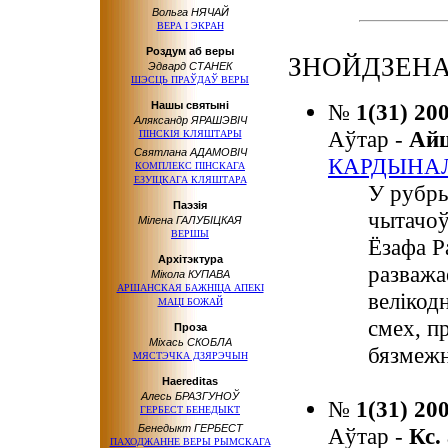
Вольга НЯЧАЙ
ВЕРА І ЭКРАН
Роздум аб веры
ЗНОЙДЗЕНА
Эдвард СТАНЕК
ШЭСЦЬ ПРАЎДАЎ ВЕРЫ
Нашы святыні
№
1(31) 20
Аляксандр ЯРАШЭВІЧ
Аўтар -
Ай
ПІНСКІЯ КЛЯШТАРЫ
Святлана АДАМОВІЧ
КАРДЫНАЛ
КОМПЛЕКС ПІНСКАГА
ЕЗУІЦКАГА КЛЯШТАРА
У рубры
Паэзія
чытачоў
Мілена ГАЛУБІЦКАЯ
ВЕРШЫ
Ёзафа Р
Архітэктура
разважа
Мікола КУПАВА
АРШАНСКАЯ БАЖНІЦА АПЕКІ
велікод
МАЦІ БОЖАЙ
смех, п
Проза
Міхась СКОБЛА
бязмежн
МЯСТЭЧКА ДЗЯРЭЧЫН
Haereditas
Алесь БРАЗГУНОЎ
№
1(31) 20
ГЕРБЕСТ БЕНЕДЫКТ
Бенедыкт ГЕРБЕСТ
Аўтар -
Кс.
ПАХОДЖАННЕ ВЕРЫ РЫМСКАГА