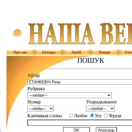
Пра нас
Аўтары
Архіў
Пошук
Гал
ПОШУК
Аўтар
Рубрыка
Е
Нумар
Упарадкаванне
Ключавыя словы
Любое
Усе
Фраза
І