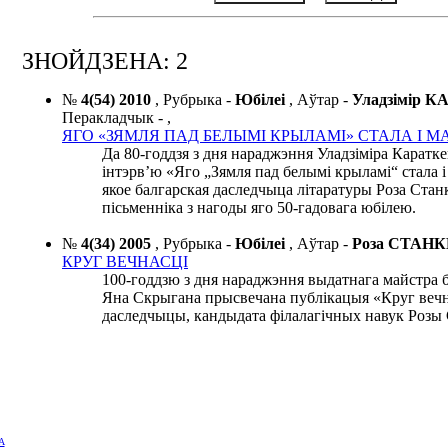
ЗНОЙДЗЕНА: 2
№
4(54) 2010
,
Рубрыка -
Юбілеі
,
Аўтар -
Уладзімір 
Перакладчык -
,
ЯГО «ЗЯМЛЯ ПАД БЕЛЫМІ КРЫЛАМІ» СТАЛА І 
Да 80-годдзя з дня нараджэння Уладзіміра Каратк
інтэрв’ю «Яго „Зямля пад белымі крыламі“ стала і
якое балгарская даследчыца літаратуры Роза Станк
пісьменніка з нагоды яго 50-гадовага юбілею.
№
4(34) 2005
,
Рубрыка -
Юбілеі
,
Аўтар -
Роза СТАН
КРУГ ВЕЧНАСЦІ
100-годдзю з дня нараджэння выдатнага майстра 
Яна Скрыгана прысвечана публікацыя «Круг вечн
даследчыцы, кандыдата філалагічных навук Розы 
А