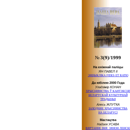
№
3(9)/1999
На кніжнай паліцы
ЯН ПАВЕЛ ІІ
ЭНЦЫКЛІКА FIDES ET RATIO
Да юбілею 2000 Года
Уладзімір КОНАН
ХРЫСЦІЯНСТВА Ў КАНТЭКСЦ
БЕЛАРУСКАЙ КУЛЬТУРНАЙ
ТРАДЫЦЫІ
Алесь ЖЛУТКА
ЗАХОДНЯЕ ХРЫСЦІЯНСТВА
НА БЕЛАРУСІ
Мастацтва
Надзея УСАВА
ВЯРТАННЕ ІМЯ: ЗЯНОН ЛЕНСК