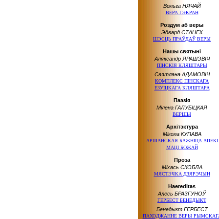
Вольга НЯЧАЙ
ВЕРА І ЭКРАН
Роздум аб веры
Эдвард СТАНЕК
ШЭСЦЬ ПРАЎДАЎ ВЕРЫ
Нашы святыні
Аляксандр ЯРАШЭВІЧ
ПІНСКІЯ КЛЯШТАРЫ
Святлана АДАМОВІЧ
КОМПЛЕКС ПІНСКАГА
ЕЗУІЦКАГА КЛЯШТАРА
Паэзія
Мілена ГАЛУБІЦКАЯ
ВЕРШЫ
Архітэктура
Мікола КУПАВА
АРШАНСКАЯ БАЖНІЦА АПЕКІ
МАЦІ БОЖАЙ
Проза
Міхась СКОБЛА
МЯСТЭЧКА ДЗЯРЭЧЫН
Haereditas
Алесь БРАЗГУНОЎ
ГЕРБЕСТ БЕНЕДЫКТ
Бенедыкт ГЕРБЕСТ
ПАХОДЖАННЕ ВЕРЫ РЫМСКАГ