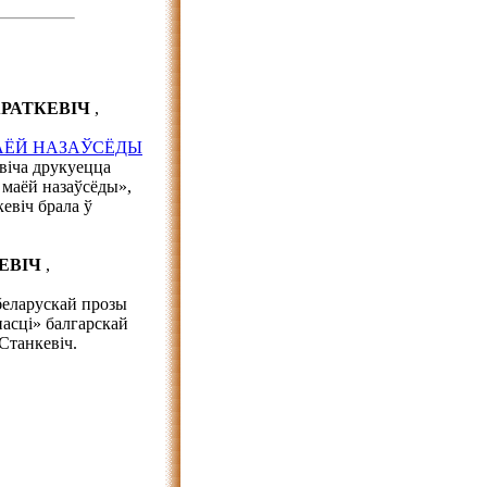
КАРАТКЕВІЧ
,
МАЁЙ НАЗАЎСЁДЫ
евіча друкуецца
 маёй назаўсёды»,
евіч брала ў
КЕВІЧ
,
беларускай прозы
асці» балгарскай
Станкевіч.