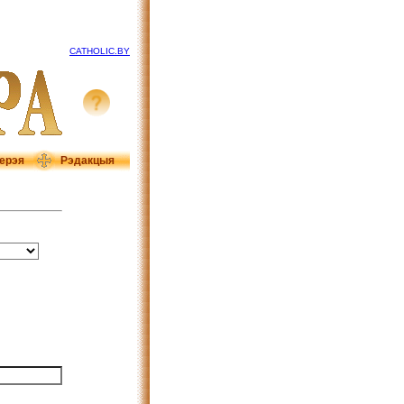
CATHOLIC.BY
ерэя
Рэдакцыя