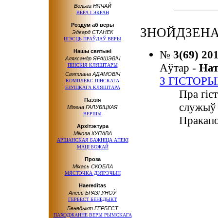
Вольга НЯЧАЙ
ВЕРА І ЭКРАН
Роздум аб веры
ЗНОЙДЗЕНА
Эдвард СТАНЕК
ШЭСЦЬ ПРАЎДАЎ ВЕРЫ
Нашы святыні
№
3(69) 20
Аляксандр ЯРАШЭВІЧ
Аўтар -
На
ПІНСКІЯ КЛЯШТАРЫ
Святлана АДАМОВІЧ
З ГІСТОР
КОМПЛЕКС ПІНСКАГА
ЕЗУІЦКАГА КЛЯШТАРА
Пра гіс
Паэзія
служыў 
Мілена ГАЛУБІЦКАЯ
ВЕРШЫ
Пракапо
Архітэктура
Мікола КУПАВА
АРШАНСКАЯ БАЖНІЦА АПЕКІ
МАЦІ БОЖАЙ
Проза
Міхась СКОБЛА
МЯСТЭЧКА ДЗЯРЭЧЫН
Haereditas
Алесь БРАЗГУНОЎ
ГЕРБЕСТ БЕНЕДЫКТ
Бенедыкт ГЕРБЕСТ
ПАХОДЖАННЕ ВЕРЫ РЫМСКАГА