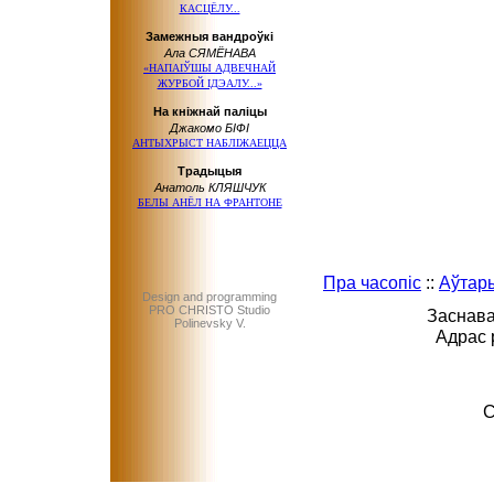
КАСЦЁЛУ...
Замежныя вандроўкі
Ала СЯМЁНАВА
«НАПАІЎШЫ АДВЕЧНАЙ
ЖУРБОЙ ІДЭАЛУ...»
На кніжнай паліцы
Джакомо БІФІ
АНТЫХРЫСТ НАБЛІЖАЕЦЦА
Традыцыя
Анатоль КЛЯШЧУК
БЕЛЫ АНЁЛ НА ФРАНТОНЕ
Пра часопіс
::
Аўтар
Design and programming
PRO CHRISTO Studio
Заснава
Polinevsky V.
Адрас 
C