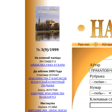
Пра нас
Аўтар
№
3(9)/1999
На кніжнай паліцы
ЯН ПАВЕЛ ІІ
Аўтар
ЭНЦЫКЛІКА FIDES ET RATIO
Да юбілею 2000 Года
Уладзімір КОНАН
Рубрыка
ХРЫСЦІЯНСТВА Ў КАНТЭКСЦЕ
БЕЛАРУСКАЙ КУЛЬТУРНАЙ
ТРАДЫЦЫІ
Нумар
Алесь ЖЛУТКА
ЗАХОДНЯЕ ХРЫСЦІЯНСТВА
НА БЕЛАРУСІ
Ключавыя 
Мастацтва
Надзея УСАВА
ВЯРТАННЕ ІМЯ: ЗЯНОН ЛЕНСКІ