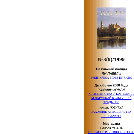
№
3(9)/1999
На кніжнай паліцы
ЯН ПАВЕЛ ІІ
ЭНЦЫКЛІКА FIDES ET RATIO
Да юбілею 2000 Года
Уладзімір КОНАН
ХРЫСЦІЯНСТВА Ў КАНТЭКСЦ
БЕЛАРУСКАЙ КУЛЬТУРНАЙ
ТРАДЫЦЫІ
Алесь ЖЛУТКА
ЗАХОДНЯЕ ХРЫСЦІЯНСТВА
НА БЕЛАРУСІ
Мастацтва
Надзея УСАВА
ВЯРТАННЕ ІМЯ: ЗЯНОН ЛЕНСК