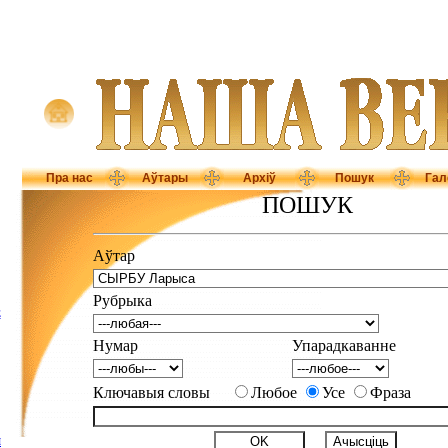
Пра нас
Аўтары
Архіў
Пошук
Гал
ПОШУК
Аўтар
Рубрыка
Е
Нумар
Упарадкаванне
Ключавыя словы
Любое
Усе
Фраза
І