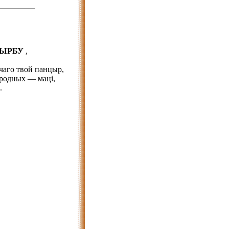
СЫРБУ
,
чаго твой панцыр,
 родных — маці,
.