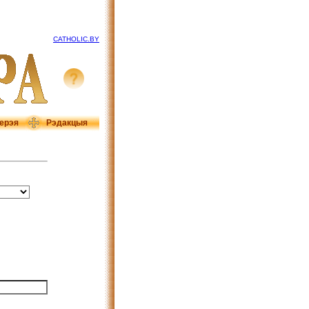
CATHOLIC.BY
ерэя
Рэдакцыя