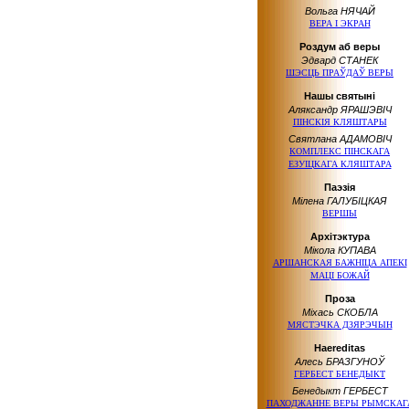
Вольга НЯЧАЙ
ВЕРА І ЭКРАН
Роздум аб веры
Эдвард СТАНЕК
ШЭСЦЬ ПРАЎДАЎ ВЕРЫ
Нашы святыні
Аляксандр ЯРАШЭВІЧ
ПІНСКІЯ КЛЯШТАРЫ
Святлана АДАМОВІЧ
КОМПЛЕКС ПІНСКАГА
ЕЗУІЦКАГА КЛЯШТАРА
Паэзія
Мілена ГАЛУБІЦКАЯ
ВЕРШЫ
Архітэктура
Мікола КУПАВА
АРШАНСКАЯ БАЖНІЦА АПЕКІ
МАЦІ БОЖАЙ
Проза
Міхась СКОБЛА
МЯСТЭЧКА ДЗЯРЭЧЫН
Haereditas
Алесь БРАЗГУНОЎ
ГЕРБЕСТ БЕНЕДЫКТ
Бенедыкт ГЕРБЕСТ
ПАХОДЖАННЕ ВЕРЫ РЫМСКАГ