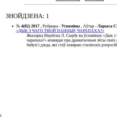
ЗНОЙДЗЕНА: 1
№
4(82) 2017
,
Рубрыка -
Успаміны
,
Аўтар -
Ларыса 
«ДЫК З ЧАГО ТВОЙ ПАНЦЫР, ЧАРАПАХА?»
Жыхарка Віцебска Л. Сырбу ва ўспамінах «Дык з 
чарапаха?» апавядае пра драматычныя лёсы сваіх
бабулі і дзеда, які стаў ахвяраю сталінскіх рэпрэсій
А