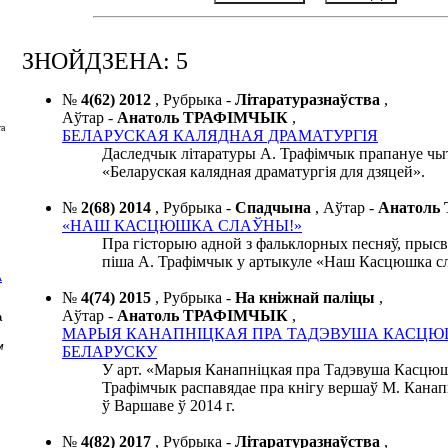
ЗНОЙДЗЕНА: 5
№
4(62) 2012
,
Рубрыка -
Літаратуразнаўства
,
Аўтар -
Анатоль ТРАФІМЧЫК
,
та
БЕЛАРУСКАЯ КАЛЯДНАЯ ДРАМАТУРГІЯ
Даследчык літаратуры А. Трафімчык прапануе чы
«Беларуская калядная драматургія для дзяцей».
№
2(68) 2014
,
Рубрыка -
Спадчына
,
Аўтар -
Анатол
«НАШ КАСЦЮШКА СЛАЎНЫ!»
Пра гісторыю адной з фальклорных песняў, прыс
піша А. Трафімчык у артыкуле «Наш Касцюшка с
А
№
4(74) 2015
,
Рубрыка -
На кніжнай паліцы
,
Аўтар -
Анатоль ТРАФІМЧЫК
,
а
МАРЫЯ КАНАПНІЦКАЯ ПРА ТАДЭВУША КАСЦЮ
м
БЕЛАРУСКУ
У арт. «Марыя Канапніцкая пра Тадэвуша Касцюш
Трафімчык распавядае пра кнігу вершаў М. Кана
ў Варшаве ў 2014 г.
№
4(82) 2017
,
Рубрыка -
Літаратуразнаўства
,