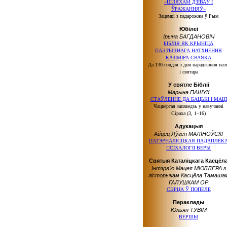
«ШЛЯХАМ ДЗІВАЎ І
ЎРАЖАННЯЎ»
Зацемкі з падарожжа ў Рым
Юбілеі
Ірына БАГДАНОВІЧ
БІБЛІЯ ЯК КРЫНІЦА
ПАЭТЫЧНАГА НАТХНЕННЯ
КАЗІМІРА СВАЯКА
Да 130-годдзя з дня нараджэння паэ
і святара
У святле Бібліі
Марына ПАШУК
СТАЎЛЕННЕ ДА БАЦЬКІ І МАЦІ
Чацвёртая запаведзь у навучанні
Сіраха (3, 1–16)
Адукацыя
Айцец Яўген МАЛІНОЎСКІ
ПАТЭРНАЛІСЦКАЯ ПАДАПЛЁК
ПСІХАЛОГІІ ВЕРЫ
Святыя Каталіцкага Касцёл
Інтэрв’ю Мацея МЮЛЛЕРА з
гісторыкам Касцёла Тамаша
ГАЛУШКАМ ОР
СЭРЦА Ў ПОПЕЛЕ
Пераклады
Юльян ТУВІМ
ВЕРШЫ