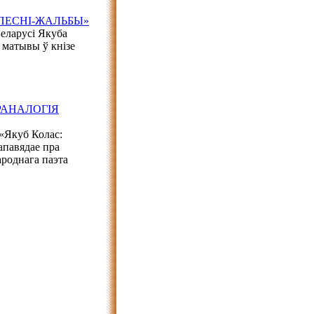
«ПЕСНІ-ЖАЛЬБЫ»
Беларусі Якуба
 матывы ў кнізе
РАНАЛОГІЯ
«Якуб Колас:
апавядае пра
ароднага паэта