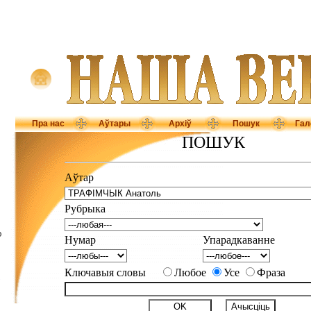
Пра нас
Аўтары
Архіў
Пошук
Гал
ПОШУК
Аўтар
Рубрыка
D
Нумар
Упарадкаванне
Ключавыя словы
Любое
Усе
Фраза