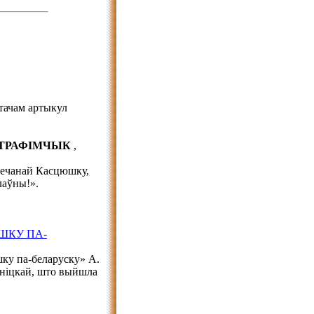
тачам артыкул
ь ТРАФІМЧЫК
,
вечанай Касцюшку,
лаўны!».
ШКУ ПА-
ку па-беларуску» А.
пніцкай, што выйшла