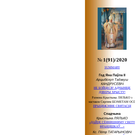
№
1(91)/2020
SUMMARY
Год Яна Паўла ІІ
Арцыбіскуп Тадэвуш
КАНДРУСЕВІЧ
НЕ БОЙЦЕСЯ! АДЧЫНІЦЕ
ДЗВЕРЫ ХРЫСТУ!
Размова Крыстыны ЛЯЛЬКО з
мастаком Сяргеем ШЭМЕТАМ OC
ПРЫЦЯЖЭННЕ СВЯТАСЦІ
Спадчына
Крыстына ЛЯЛЬКО
«ДАЙЦЕ СЁННЯШНЯМУ СВЕТУ
ФРАНЦІШКАЎ...»
Кс. Пётр ТАТАРЫНОВІЧ