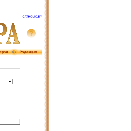
CATHOLIC.BY
ерэя
Рэдакцыя