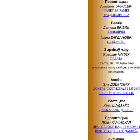
Прэзентацыя
Анатоль БРУСЕВІЧ
ПАЛЁТ ЗА РАМКІ
ТРАДЫЦЫЙНАГА
Паэзія
Данута БІЧЭЛЬ
БЯЛЫНІЧЫ
Ірына БАГДАНОВІЧ
НЕ БОЙСЯ...
З архіваў часу
Яраслаў ЧАПЛЯ
ПАРАЗА
Пра тое, як 100 гадоў таму
пачыналася эпоха свабоды сумленн
без свабоды
Асобы
Эла ДЗВІНСКАЯ
ДОКТАР СКОТ КЭРАЛ І МУЗЕЙ
БІБЛІІ Ў ВАШЫНГТОНЕ
Мастацтва
Юлія ШЭДЗЬКО
ДАСКАНАЛЫ ДЗЮРЭР
Прэзентацыя
Лідзія КАМІНСКАЯ
ПРА «САРОКУ НАД ГУМНОМ» І
ВЕЧНУЮ «ДАРОГУ ДАМОЎ»
Культура