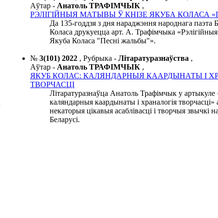
Аўтар -
Анатоль ТРАФІМЧЫК
,
РЭЛІГІЙНЫЯ МАТЫВЫ Ў КНІЗЕ ЯКУБА КОЛАСА 
Да 135-годдзя з дня нараджэння народнага паэта 
Коласа друкуецца арт. А. Трафімчыка «Рэлігійныя
Якуба Коласа "Песні жальбы"».
№
3(101) 2022
,
Рубрыка -
Літаратуразнаўства
,
Аўтар -
Анатоль ТРАФІМЧЫК
,
ЯКУБ КОЛАС: КАЛЯНДАРНЫЯ КААРДЫНАТЫ І Х
ТВОРЧАСЦІ
Літаратуразнаўца Анатоль Трафімчык у артыкуле 
каляндарныя каардынаты і храналогія творчасці» 
я
некаторыя цікавыя асаблівасці і творчыя звычкі н
Беларусі.