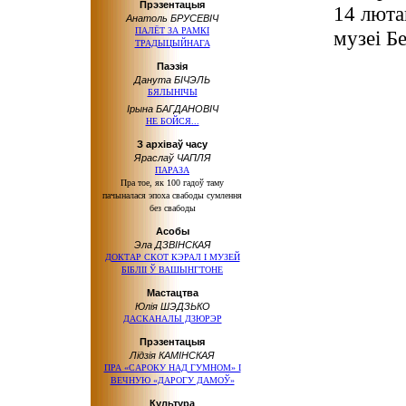
Прэзентацыя
14 люта
Анатоль БРУСЕВІЧ
ПАЛЁТ ЗА РАМКІ
музеі Бе
ТРАДЫЦЫЙНАГА
Паэзія
Данута БІЧЭЛЬ
БЯЛЫНІЧЫ
Ірына БАГДАНОВІЧ
НЕ БОЙСЯ...
З архіваў часу
Яраслаў ЧАПЛЯ
ПАРАЗА
Пра тое, як 100 гадоў таму
пачыналася эпоха свабоды сумлення
без свабоды
Асобы
Эла ДЗВІНСКАЯ
ДОКТАР СКОТ КЭРАЛ І МУЗЕЙ
БІБЛІІ Ў ВАШЫНГТОНЕ
Мастацтва
Юлія ШЭДЗЬКО
ДАСКАНАЛЫ ДЗЮРЭР
Прэзентацыя
Лідзія КАМІНСКАЯ
ПРА «САРОКУ НАД ГУМНОМ» І
ВЕЧНУЮ «ДАРОГУ ДАМОЎ»
Культура