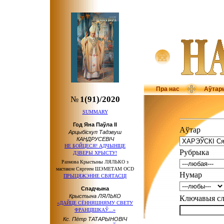
Пра нас
Аўтар
№
1(91)/2020
SUMMARY
Год Яна Паўла ІІ
Аўтар
Арцыбіскуп Тадэвуш
КАНДРУСЕВІЧ
НЕ БОЙЦЕСЯ! АДЧЫНІЦЕ
Рубрыка
ДЗВЕРЫ ХРЫСТУ!
Размова Крыстыны ЛЯЛЬКО з
мастаком Сяргеем ШЭМЕТАМ OCD
Нумар
ПРЫЦЯЖЭННЕ СВЯТАСЦІ
Спадчына
Крыстына ЛЯЛЬКО
Ключавыя 
«ДАЙЦЕ СЁННЯШНЯМУ СВЕТУ
ФРАНЦІШКАЎ...»
Кс. Пётр ТАТАРЫНОВІЧ