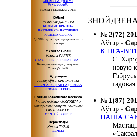
«ШЛЯХАМ ДЗІВАЎ І
ЎРАЖАННЯЎ»
Зацемкі з падарожжа ў Рым
Юбілеі
ЗНОЙДЗЕНА
Ірына БАГДАНОВІЧ
БІБЛІЯ ЯК КРЫНІЦА
ПАЭТЫЧНАГА НАТХНЕННЯ
№
2(72) 20
КАЗІМІРА СВАЯКА
Да 130-годдзя з дня нараджэння паэта
Аўтар -
Ся
і святара
КНІГА-ВІТ
У святле Бібліі
Марына ПАШУК
С. Харэ
СТАЎЛЕННЕ ДА БАЦЬКІ І МАЦІ
Чацвёртая запаведзь у навучанні
новую к
Сіраха (3, 1–16)
Габрусь
Адукацыя
Айцец Яўген МАЛІНОЎСКІ
гадовая
ПАТЭРНАЛІСЦКАЯ ПАДАПЛЁКА
ПСІХАЛОГІІ ВЕРЫ
Святыя Каталіцкага Касцёла
№
1(87) 20
Інтэрв’ю Мацея МЮЛЛЕРА з
гісторыкам Касцёла Тамашам
Аўтар -
Ся
ГАЛУШКАМ ОР
СЭРЦА Ў ПОПЕЛЕ
НАША САК
Пераклады
Мастацт
Юльян ТУВІМ
ВЕРШЫ
«Сакрал