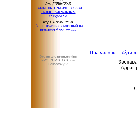
Эла ДЗВІНСКАЯ
ДОЙЛІД, ЯКІ ПРЫСВЯЦІЎ СВОЙ
ТАЛЕНТ САКРАЛЬНЫМ
ЗАБУДОВАМ
Ігар СУРМАЧЭЎСКІ
ЛЁС ПРЫВАТНЫХ КАЛЕКЦЫЙ НА
БЕЛАРУСI Ў XVI–XX стст.
Пра часопіс
::
Аўтар
Design and programming
PRO CHRISTO Studio
Заснава
Polinevsky V.
Адрас 
C