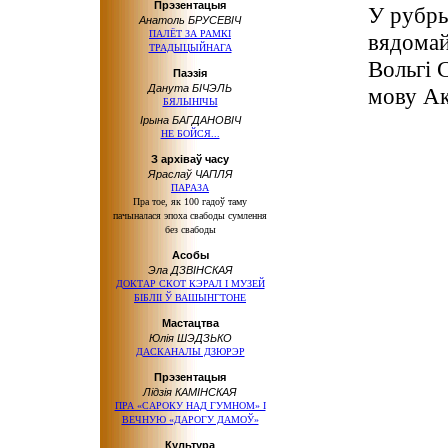
Прэзентацыя
У рубр
Анатоль БРУСЕВІЧ
ПАЛЁТ ЗА РАМКІ
вядомай
ТРАДЫЦЫЙНАГА
Вольгі 
Паэзія
Данута БІЧЭЛЬ
мову Ак
БЯЛЫНІЧЫ
Ірына БАГДАНОВІЧ
НЕ БОЙСЯ...
З архіваў часу
Яраслаў ЧАПЛЯ
ПАРАЗА
Пра тое, як 100 гадоў таму
пачыналася эпоха свабоды сумлення
без свабоды
Асобы
Эла ДЗВІНСКАЯ
ДОКТАР СКОТ КЭРАЛ І МУЗЕЙ
БІБЛІІ Ў ВАШЫНГТОНЕ
Мастацтва
Юлія ШЭДЗЬКО
ДАСКАНАЛЫ ДЗЮРЭР
Прэзентацыя
Лідзія КАМІНСКАЯ
ПРА «САРОКУ НАД ГУМНОМ» І
ВЕЧНУЮ «ДАРОГУ ДАМОЎ»
Культура