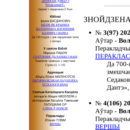
«ШЛЯХАМ ДЗІВАЎ І
ЎРАЖАННЯЎ»
Зацемкі з падарожжа ў Рым
Юбілеі
ЗНОЙДЗЕНА
Ірына БАГДАНОВІЧ
БІБЛІЯ ЯК КРЫНІЦА
ПАЭТЫЧНАГА НАТХНЕННЯ
№
3(97) 20
КАЗІМІРА СВАЯКА
Да 130-годдзя з дня нараджэння паэта
Аўтар -
Во
і святара
Перакладчы
У святле Бібліі
Марына ПАШУК
ПЕРАКЛАС
СТАЎЛЕННЕ ДА БАЦЬКІ І МАЦІ
Чацвёртая запаведзь у навучанні
Да 700-
Сіраха (3, 1–16)
змешчан
Адукацыя
Айцец Яўген МАЛІНОЎСКІ
Седаков
ПАТЭРНАЛІСЦКАЯ ПАДАПЛЁКА
ПСІХАЛОГІІ ВЕРЫ
Дантэ»,
Святыя Каталіцкага Касцёла
Інтэрв’ю Мацея МЮЛЛЕРА з
гісторыкам Касцёла Тамашам
№
4(106) 2
ГАЛУШКАМ ОР
СЭРЦА Ў ПОПЕЛЕ
Аўтар -
Во
Пераклады
Перакладчы
Юльян ТУВІМ
ВЕРШЫ
ВЕРШЫ