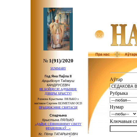
Пра нас
Аўтар
№
1(91)/2020
SUMMARY
Год Яна Паўла ІІ
Аўтар
Арцыбіскуп Тадэвуш
КАНДРУСЕВІЧ
НЕ БОЙЦЕСЯ! АДЧЫНІЦЕ
Рубрыка
ДЗВЕРЫ ХРЫСТУ!
Размова Крыстыны ЛЯЛЬКО з
мастаком Сяргеем ШЭМЕТАМ OCD
Нумар
ПРЫЦЯЖЭННЕ СВЯТАСЦІ
Спадчына
Крыстына ЛЯЛЬКО
Ключавыя 
«ДАЙЦЕ СЁННЯШНЯМУ СВЕТУ
ФРАНЦІШКАЎ...»
Кс. Пётр ТАТАРЫНОВІЧ