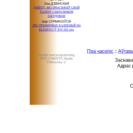
Эла ДЗВІНСКАЯ
ДОЙЛІД, ЯКІ ПРЫСВЯЦІЎ СВОЙ
ТАЛЕНТ САКРАЛЬНЫМ
ЗАБУДОВАМ
Ігар СУРМАЧЭЎСКІ
ЛЁС ПРЫВАТНЫХ КАЛЕКЦЫЙ НА
БЕЛАРУСI Ў XVI–XX стст.
Пра часопіс
::
Аўтар
Design and programming
PRO CHRISTO Studio
Заснава
Polinevsky V.
Адрас 
C