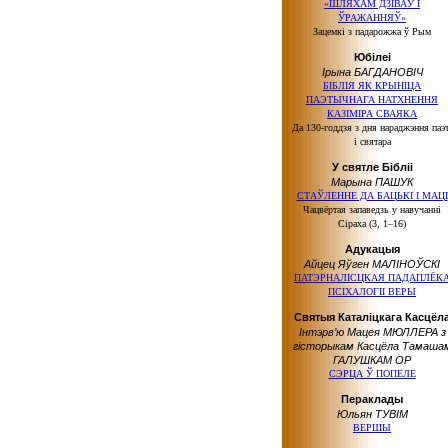
«ШЛЯХАМ ДЗІВАЎ І
ЎРАЖАННЯЎ»
Зацемкі з падарожжа ў Рым
Юбілеі
Ірына БАГДАНОВІЧ
БІБЛІЯ ЯК КРЫНІЦА
ПАЭТЫЧНАГА НАТХНЕННЯ
КАЗІМІРА СВАЯКА
Да 130-годдзя з дня нараджэння паэ
і святара
У святле Бібліі
Марына ПАШУК
СТАЎЛЕННЕ ДА БАЦЬКІ І МАЦІ
Чацвёртая запаведзь у навучанні
Сіраха (3, 1–16)
Адукацыя
Айцец Яўген МАЛІНОЎСКІ
ПАТЭРНАЛІСЦКАЯ ПАДАПЛЁК
ПСІХАЛОГІІ ВЕРЫ
Святыя Каталіцкага Касцёл
Інтэрв’ю Мацея МЮЛЛЕРА з
гісторыкам Касцёла Тамаша
ГАЛУШКАМ ОР
СЭРЦА Ў ПОПЕЛЕ
Пераклады
Юльян ТУВІМ
ВЕРШЫ