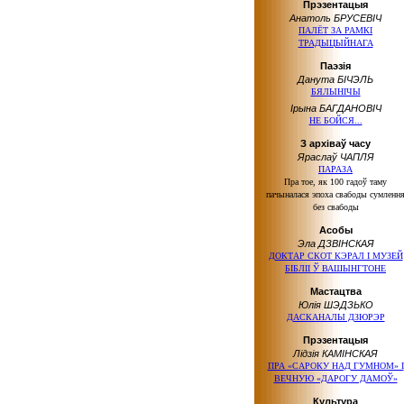
Прэзентацыя
Анатоль БРУСЕВІЧ
ПАЛЁТ ЗА РАМКІ
ТРАДЫЦЫЙНАГА
Паэзія
Данута БІЧЭЛЬ
БЯЛЫНІЧЫ
Ірына БАГДАНОВІЧ
НЕ БОЙСЯ...
З архіваў часу
Яраслаў ЧАПЛЯ
ПАРАЗА
Пра тое, як 100 гадоў таму
пачыналася эпоха свабоды сумленн
без свабоды
Асобы
Эла ДЗВІНСКАЯ
ДОКТАР СКОТ КЭРАЛ І МУЗЕЙ
БІБЛІІ Ў ВАШЫНГТОНЕ
Мастацтва
Юлія ШЭДЗЬКО
ДАСКАНАЛЫ ДЗЮРЭР
Прэзентацыя
Лідзія КАМІНСКАЯ
ПРА «САРОКУ НАД ГУМНОМ» І
ВЕЧНУЮ «ДАРОГУ ДАМОЎ»
Культура