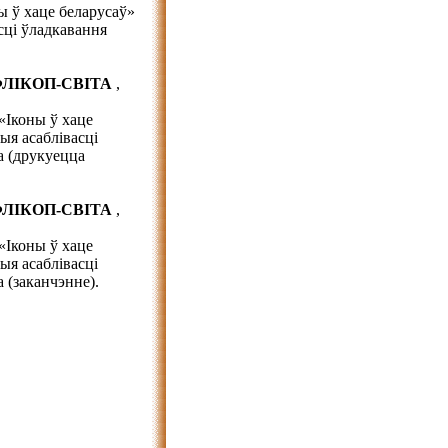
ы ў хаце беларусаў»
сці ўладкавання
 ФЛІКОП-СВІТА
,
«Іконы ў хаце
ыя асаблівасці
а (друкуецца
 ФЛІКОП-СВІТА
,
«Іконы ў хаце
ыя асаблівасці
 (заканчэнне).