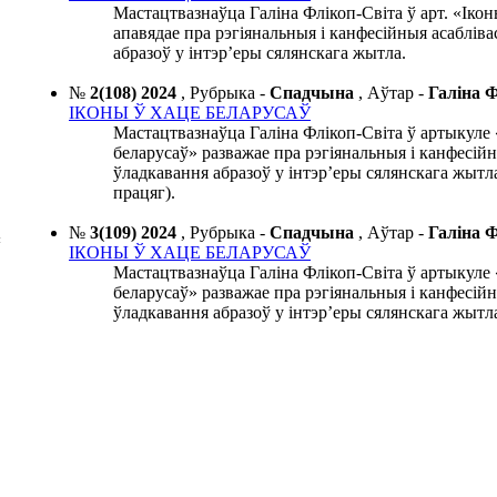
Мастацтвазнаўца Галіна Флікоп-Світа ў арт. «Ікон
апавядае пра рэгіянальныя і канфесійныя асабліва
абразоў у інтэр’еры сялянскага жытла.
№
2(108) 2024
,
Рубрыка -
Спадчына
,
Аўтар -
Галіна
ІКОНЫ Ў ХАЦЕ БЕЛАРУСАЎ
Мастацтвазнаўца Галіна Флікоп-Світа ў артыкуле 
беларусаў» разважае пра рэгіянальныя і канфесійн
ўладкавання абразоў у інтэр’еры сялянскага жытл
працяг).
№
3(109) 2024
,
Рубрыка -
Спадчына
,
Аўтар -
Галіна
я
ІКОНЫ Ў ХАЦЕ БЕЛАРУСАЎ
Мастацтвазнаўца Галіна Флікоп-Світа ў артыкуле 
беларусаў» разважае пра рэгіянальныя і канфесійн
ўладкавання абразоў у інтэр’еры сялянскага жытла