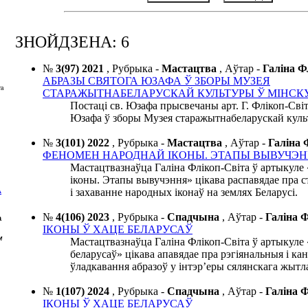
ЗНОЙДЗЕНА: 6
№
3(97) 2021
,
Рубрыка -
Мастацтва
,
Аўтар -
Галіна 
АБРАЗЫ СВЯТОГА ЮЗАФА Ў ЗБОРЫ МУЗЕЯ
та
СТАРАЖЫТНАБЕЛАРУСКАЙ КУЛЬТУРЫ Ў МІНСК
Постаці св. Юзафа прысвечаны арт. Г. Флікоп-Сві
Юзафа ў зборы Музея старажытнабеларускай куль
№
3(101) 2022
,
Рубрыка -
Мастацтва
,
Аўтар -
Галіна
ФЕНОМЕН НАРОДНАЙ ІКОНЫ. ЭТАПЫ ВЫВУЧЭН
Мастацтвазнаўца Галіна Флікоп-Світа ў артыкул
іконы. Этапы вывучэння» цікава распавядае пра 
і захаванне народных іконаў на землях Беларусі.
А
№
4(106) 2023
,
Рубрыка -
Спадчына
,
Аўтар -
Галіна
а
ІКОНЫ Ў ХАЦЕ БЕЛАРУСАЎ
м
Мастацтвазнаўца Галіна Флікоп-Світа ў артыкуле 
беларусаў» цікава апавядае пра рэгіянальныя і ка
ўладкавання абразоў у інтэр’еры сялянскага жытл
№
1(107) 2024
,
Рубрыка -
Спадчына
,
Аўтар -
Галіна
ІКОНЫ Ў ХАЦЕ БЕЛАРУСАЎ