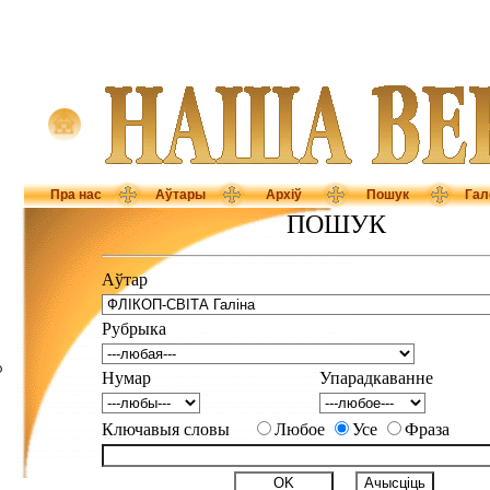
Пра нас
Аўтары
Архіў
Пошук
Гал
ПОШУК
Аўтар
Рубрыка
D
Нумар
Упарадкаванне
Ключавыя словы
Любое
Усе
Фраза