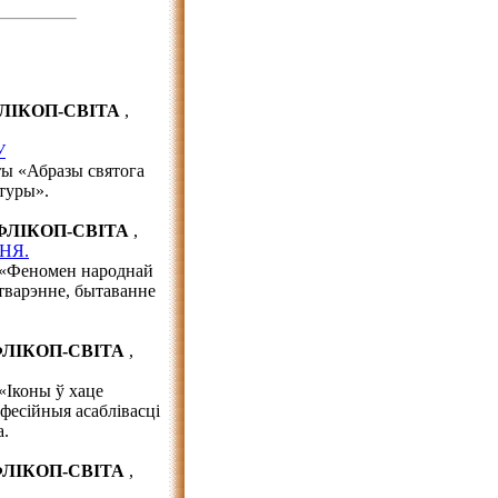
ФЛІКОП-СВІТА
,
У
ты «Абразы святога
туры».
 ФЛІКОП-СВІТА
,
НЯ.
е «Феномен народнай
стварэнне, бытаванне
 ФЛІКОП-СВІТА
,
«Іконы ў хаце
нфесійныя асаблівасці
а.
 ФЛІКОП-СВІТА
,