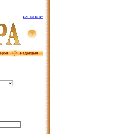
CATHOLIC.BY
ерэя
Рэдакцыя