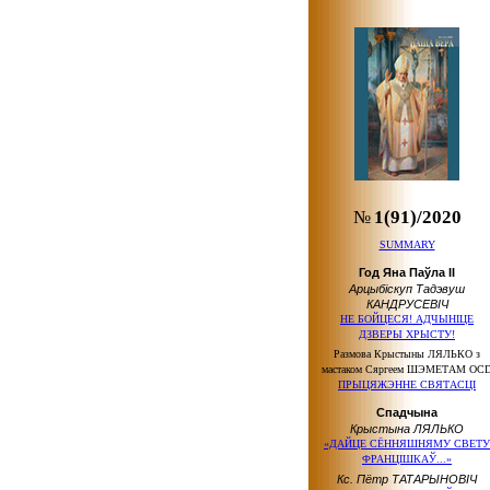
№
1(91)/2020
SUMMARY
Год Яна Паўла ІІ
Арцыбіскуп Тадэвуш
КАНДРУСЕВІЧ
НЕ БОЙЦЕСЯ! АДЧЫНІЦЕ
ДЗВЕРЫ ХРЫСТУ!
Размова Крыстыны ЛЯЛЬКО з
мастаком Сяргеем ШЭМЕТАМ OC
ПРЫЦЯЖЭННЕ СВЯТАСЦІ
Спадчына
Крыстына ЛЯЛЬКО
«ДАЙЦЕ СЁННЯШНЯМУ СВЕТУ
ФРАНЦІШКАЎ...»
Кс. Пётр ТАТАРЫНОВІЧ