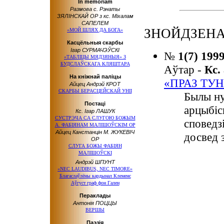
In memoriam
Размова с. Рэнаты
ЗЯЛІНСКАЙ OP з кс. Міхалам
САПЕЛЕМ
ЗНОЙДЗЕНА
«МОЙ ШЛЯХ ДА БОГА»
Касцёльныя скарбы
Ігар СУРМАЧЭЎСКІ
№
1(7) 199
«ТАБЛІЦЫ МЯДЗЯНЫЯ» З
БУДСЛАЎСКАГА КЛЯШТАРА
Аўтар -
Кс.
На кніжнай паліцы
«ПРАЗ ТУН
Айцец Андрэй КРОТ
СКАРБЫ БЕРАСЦЕЙСКАЙ УНІІ
Былы ну
Постаці
арцыбіс
Кс. Ігар ЛАШУК
СУСТРЭЧА СА СЛУГОЮ БОЖЫМ
споведз
А. ФАБІЯНАМ МАЛІШОЎСКІМ OP
Айцец Канстанцін М. ЖУКЕВІЧ
досвед 
OP
СЛУГА БОЖЫ ФАБІЯН
МАЛІШОЎСКІ
Андрэй ШПУНТ
«NEC LAUDIBUS, NEC TIMORE»
Благаслаўлёны кардынал Клеменс
Аўгуст граф фон Гален
Пераклады
Антонія ПОЦЦЫ
ВЕРШЫ
Паэзія