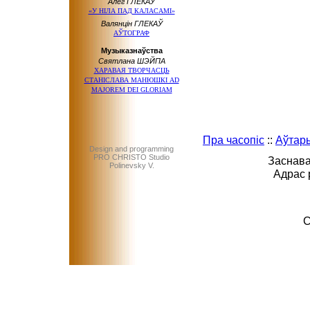
Алег ГЛЕКАЎ
«У НІЛА ПАД КАЛАСАМІ»
Валянцін ГЛЕКАЎ
АЎТОГРАФ
Музыказнаўства
Святлана ШЭЙПА
ХАРАВАЯ ТВОРЧАСЦЬ
СТАНІСЛАВА МАНЮШКІ AD
MAJOREM DEI GLORIAM
Пра часопіс
::
Аўтар
Design and programming
PRO CHRISTO Studio
Заснава
Polinevsky V.
Адрас 
C