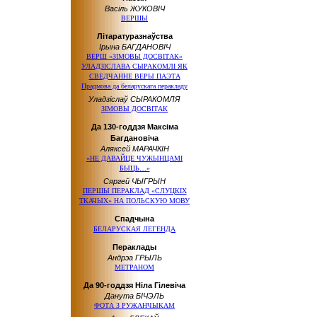
Васіль ЖУКОВІЧ
ВЕРШЫ
Літаратуразнаўства
Ірына БАГДАНОВІЧ
ВЕРШ «ЗІМОВЫ ДОСВІТАК»
УЛАДЗІСЛАВА СЫРАКОМЛІ ЯК
СВЕДЧАННЕ ВЕРЫ ПАЭТА
Прадмова да беларускага перакладу
Уладзіслаў СЫРАКОМЛЯ
ЗІМОВЫ ДОСВІТАК
Да 130-годдзя Максіма
Багдановіча
Аляксей МАРАЧКІН
«НЕ ДАВАЙЦЕ ЧУЖЫНЦАМІ
БЫЦЬ…»
Сяргей ЧЫГРЫН
ПЕРШЫ ПЕРАКЛАД «СЛУЦКІХ
ТКАЧЫХ» НА ПОЛЬСКУЮ МОВУ
Спадчына
БЕЛАРУСКАЯ ЛЕГЕНДА
Пераклады
Андрэа ГРЫЛЬ
МЕТРАНОМ
Да 90-годдзя Ніла Гілевіча
Данута БІЧЭЛЬ
ФОТА З РУЖАНЧЫКАМ