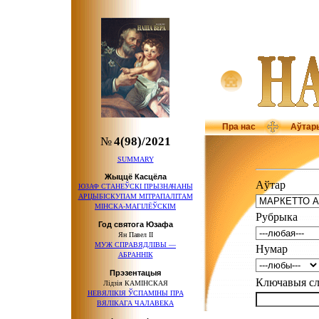
Пра нас
Аўтар
№
4(98)/2021
SUMMARY
Жыццё Касцёла
Аўтар
ЮЗАФ СТАНЕЎСКІ ПРЫЗНАЧАНЫ
АРЦЫБІСКУПАМ МІТРАПАЛІТАМ
МІНСКА-МАГІЛЁЎСКІМ
Рубрыка
Год святога Юзафа
Ян Павел ІІ
МУЖ СПРАВЯДЛІВЫ —
Нумар
АБРАННІК
Прэзентацыя
Ключавыя 
Лідзія КАМІНСКАЯ
НЕВЯЛІКІЯ ЎСПАМІНЫ ПРА
ВЯЛІКАГА ЧАЛАВЕКА