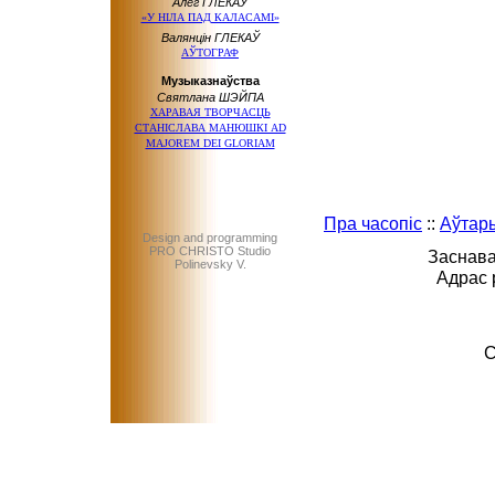
Алег ГЛЕКАЎ
«У НІЛА ПАД КАЛАСАМІ»
Валянцін ГЛЕКАЎ
АЎТОГРАФ
Музыказнаўства
Святлана ШЭЙПА
ХАРАВАЯ ТВОРЧАСЦЬ
СТАНІСЛАВА МАНЮШКІ AD
MAJOREM DEI GLORIAM
Пра часопіс
::
Аўтар
Design and programming
PRO CHRISTO Studio
Заснава
Polinevsky V.
Адрас 
C