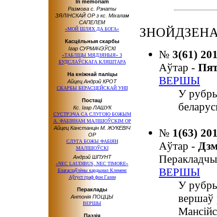
In memoriam
Размова с. Рэнаты
ЗЯЛІНСКАЙ OP з кс. Міхалам
САПЕЛЕМ
ЗНОЙДЗЕНА
«МОЙ ШЛЯХ ДА БОГА»
Касцёльныя скарбы
Ігар СУРМАЧЭЎСКІ
№
3(61) 20
«ТАБЛІЦЫ МЯДЗЯНЫЯ» З
БУДСЛАЎСКАГА КЛЯШТАРА
Аўтар -
Пя
На кніжнай паліцы
ВЕРШЫ
Айцец Андрэй КРОТ
СКАРБЫ БЕРАСЦЕЙСКАЙ УНІІ
У рубры
Постаці
беларус
Кс. Ігар ЛАШУК
СУСТРЭЧА СА СЛУГОЮ БОЖЫМ
А. ФАБІЯНАМ МАЛІШОЎСКІМ OP
Айцец Канстанцін М. ЖУКЕВІЧ
№
1(63) 20
OP
СЛУГА БОЖЫ ФАБІЯН
Аўтар -
Дз
МАЛІШОЎСКІ
Перакладчы
Андрэй ШПУНТ
«NEC LAUDIBUS, NEC TIMORE»
ВЕРШЫ
Благаслаўлёны кардынал Клеменс
Аўгуст граф фон Гален
У рубры
Пераклады
вершаў 
Антонія ПОЦЦЫ
ВЕРШЫ
Мансійс
Паэзія