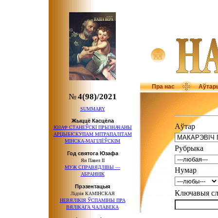
Пра нас
Аўтар
№
4(98)/2021
SUMMARY
Жыццё Касцёла
Аўтар
ЮЗАФ СТАНЕЎСКІ ПРЫЗНАЧАНЫ
АРЦЫБІСКУПАМ МІТРАПАЛІТАМ
МІНСКА-МАГІЛЁЎСКІМ
Рубрыка
Год святога Юзафа
Ян Павел ІІ
МУЖ СПРАВЯДЛІВЫ —
Нумар
АБРАННІК
Прэзентацыя
Ключавыя 
Лідзія КАМІНСКАЯ
НЕВЯЛІКІЯ ЎСПАМІНЫ ПРА
ВЯЛІКАГА ЧАЛАВЕКА