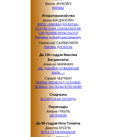
Васіль ЖУКОВІЧ
ВЕРШЫ
Літаратуразнаўства
Ірына БАГДАНОВІЧ
ВЕРШ «ЗІМОВЫ ДОСВІТАК»
УЛАДЗІСЛАВА СЫРАКОМЛІ ЯК
СВЕДЧАННЕ ВЕРЫ ПАЭТА
Прадмова да беларускага перакладу
Уладзіслаў СЫРАКОМЛЯ
ЗІМОВЫ ДОСВІТАК
Да 130-годдзя Максіма
Багдановіча
Аляксей МАРАЧКІН
«НЕ ДАВАЙЦЕ ЧУЖЫНЦАМІ
БЫЦЬ…»
Сяргей ЧЫГРЫН
ПЕРШЫ ПЕРАКЛАД «СЛУЦКІХ
ТКАЧЫХ» НА ПОЛЬСКУЮ МОВУ
Спадчына
БЕЛАРУСКАЯ ЛЕГЕНДА
Пераклады
Андрэа ГРЫЛЬ
МЕТРАНОМ
Да 90-годдзя Ніла Гілевіча
Данута БІЧЭЛЬ
ФОТА З РУЖАНЧЫКАМ