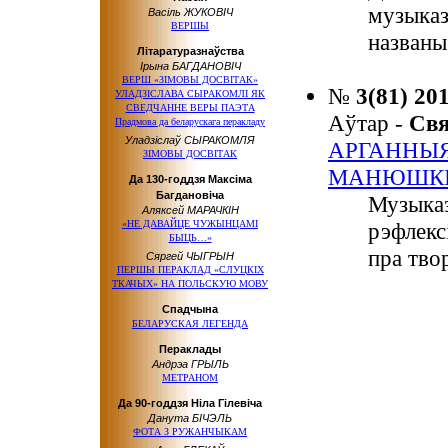
музыказ
Васіль ЖУКОВІЧ
ВЕРШЫ
названы
Літаратуразнаўства
Ірына БАГДАНОВІЧ
ВЕРШ «ЗІМОВЫ ДОСВІТАК»
№
3(81) 20
УЛАДЗІСЛАВА СЫРАКОМЛІ ЯК
СВЕДЧАННЕ ВЕРЫ ПАЭТА
Аўтар -
Св
Прадмова да беларускага перакладу
Уладзіслаў СЫРАКОМЛЯ
АРГАННЫЯ
ЗІМОВЫ ДОСВІТАК
МАНЮШК
Да 130-годдзя Максіма
Багдановіча
Музыказ
Аляксей МАРАЧКІН
«НЕ ДАВАЙЦЕ ЧУЖЫНЦАМІ
рэфлекс
БЫЦЬ…»
пра тво
Сяргей ЧЫГРЫН
ПЕРШЫ ПЕРАКЛАД «СЛУЦКІХ
ТКАЧЫХ» НА ПОЛЬСКУЮ МОВУ
Спадчына
БЕЛАРУСКАЯ ЛЕГЕНДА
Пераклады
Андрэа ГРЫЛЬ
МЕТРАНОМ
Да 90-годдзя Ніла Гілевіча
Данута БІЧЭЛЬ
ФОТА З РУЖАНЧЫКАМ