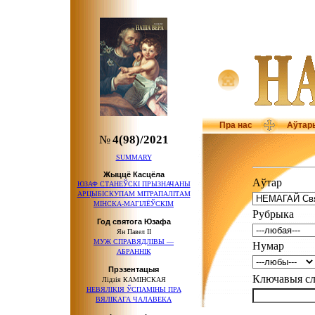
Пра нас
Аўтар
№
4(98)/2021
SUMMARY
Жыццё Касцёла
Аўтар
ЮЗАФ СТАНЕЎСКІ ПРЫЗНАЧАНЫ
АРЦЫБІСКУПАМ МІТРАПАЛІТАМ
МІНСКА-МАГІЛЁЎСКІМ
Рубрыка
Год святога Юзафа
Ян Павел ІІ
МУЖ СПРАВЯДЛІВЫ —
Нумар
АБРАННІК
Прэзентацыя
Ключавыя 
Лідзія КАМІНСКАЯ
НЕВЯЛІКІЯ ЎСПАМІНЫ ПРА
ВЯЛІКАГА ЧАЛАВЕКА