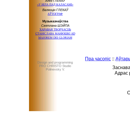
Алег ГЛЕКАЎ
«У НІЛА ПАД КАЛАСАМІ»
Валянцін ГЛЕКАЎ
АЎТОГРАФ
Музыказнаўства
Святлана ШЭЙПА
ХАРАВАЯ ТВОРЧАСЦЬ
СТАНІСЛАВА МАНЮШКІ AD
MAJOREM DEI GLORIAM
Пра часопіс
::
Аўтар
Design and programming
PRO CHRISTO Studio
Заснава
Polinevsky V.
Адрас 
C