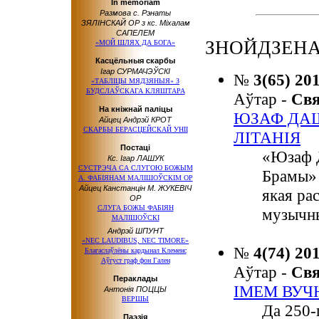
In memoriam
Размова с. Рэнаты
ЗЯЛІНСКАЙ OP з кс. Міхалам
САПЕЛЕМ
ЗНОЙДЗЕНА
«МОЙ ШЛЯХ ДА БОГА»
Касцёльныя скарбы
Ігар СУРМАЧЭЎСКІ
№
3(65) 20
«ТАБЛІЦЫ МЯДЗЯНЫЯ» З
БУДСЛАЎСКАГА КЛЯШТАРА
Аўтар -
Св
На кніжнай паліцы
ЮЗАФ ДАШ
Айцец Андрэй КРОТ
СКАРБЫ БЕРАСЦЕЙСКАЙ УНІІ
ЛІТАНІЯ
Постаці
«Юзаф Д
Кс. Ігар ЛАШУК
СУСТРЭЧА СА СЛУГОЮ БОЖЫМ
Брамы» 
А. ФАБІЯНАМ МАЛІШОЎСКІМ OP
Айцец Канстанцін М. ЖУКЕВІЧ
якая ра
OP
СЛУГА БОЖЫ ФАБІЯН
музычны
МАЛІШОЎСКІ
Андрэй ШПУНТ
«NEC LAUDIBUS, NEC TIMORE»
№
4(74) 20
Благаслаўлёны кардынал Клеменс
Аўгуст граф фон Гален
Аўтар -
Св
Пераклады
ІМЕМ ВУЧ
Антонія ПОЦЦЫ
ВЕРШЫ
Да 250-
Паэзія