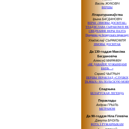
Васіль ЖУКОВІЧ
ВЕРШЫ
Літаратуразнаўства
Ірына БАГДАНОВІЧ
ВЕРШ «ЗІМОВЫ ДОСВІТАК»
УЛАДЗІСЛАВА СЫРАКОМЛІ ЯК
СВЕДЧАННЕ ВЕРЫ ПАЭТА
Прадмова да беларускага перакладу
Уладзіслаў СЫРАКОМЛЯ
ЗІМОВЫ ДОСВІТАК
Да 130-годдзя Максіма
Багдановіча
Аляксей МАРАЧКІН
«НЕ ДАВАЙЦЕ ЧУЖЫНЦАМІ
БЫЦЬ…»
Сяргей ЧЫГРЫН
ПЕРШЫ ПЕРАКЛАД «СЛУЦКІХ
ТКАЧЫХ» НА ПОЛЬСКУЮ МОВ
Спадчына
БЕЛАРУСКАЯ ЛЕГЕНДА
Пераклады
Андрэа ГРЫЛЬ
МЕТРАНОМ
Да 90-годдзя Ніла Гілевіча
Данута БІЧЭЛЬ
ФОТА З РУЖАНЧЫКАМ