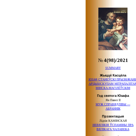
№
4(98)/2021
SUMMARY
Жыццё Касцёла
ЮЗАФ СТАНЕЎСКІ ПРЫЗНАЧАН
АРЦЫБІСКУПАМ МІТРАПАЛІТА
МІНСКА-МАГІЛЁЎСКІМ
Год святога Юзафа
Ян Павел ІІ
МУЖ СПРАВЯДЛІВЫ —
АБРАННІК
Прэзентацыя
Лідзія КАМІНСКАЯ
НЕВЯЛІКІЯ ЎСПАМІНЫ ПРА
ВЯЛІКАГА ЧАЛАВЕКА