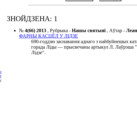
м
ЗНОЙДЗЕНА: 1
№
4(66) 2013
,
Рубрыка -
Нашы святыні
,
Аўтар -
Леа
ФАРНЫ КАСЦЁЛ У ЛІДЗЕ
690-годдзю заснавання аднаго з найбуйнешых кат
горада Ліды — прысвечаны артыкул Л. Лаўрэша 
Лідзе".
М
P
Ч