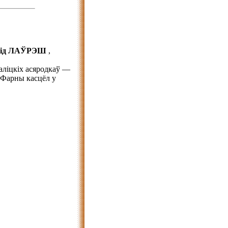
нід ЛАЎРЭШ
,
аліцкіх асяродкаў —
"Фарны касцёл у