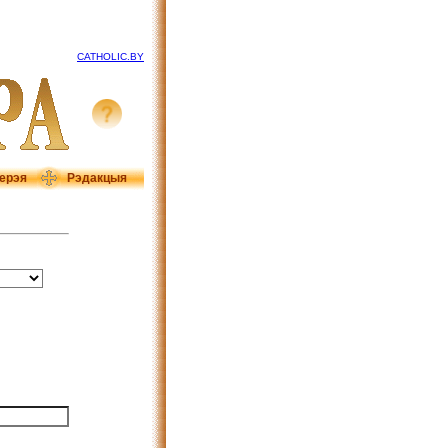
CATHOLIC.BY
ерэя
Рэдакцыя