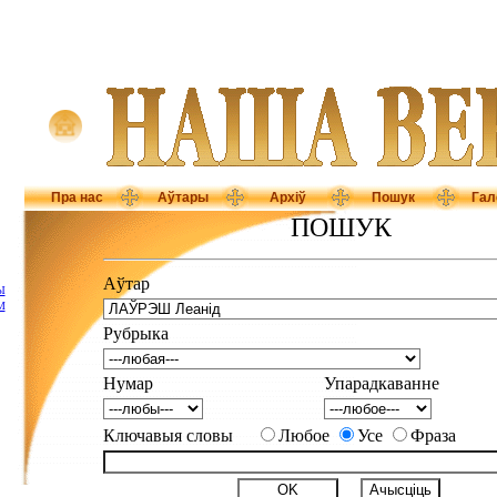
Пра нас
Аўтары
Архіў
Пошук
Гал
ПОШУК
Аўтар
Ы
М
Рубрыка
Нумар
Упарадкаванне
Ключавыя словы
Любое
Усе
Фраза