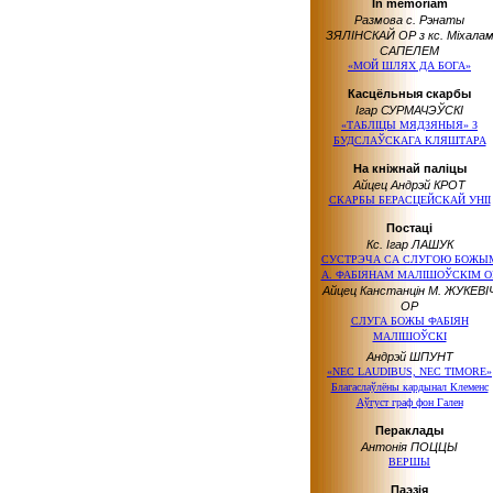
In memoriam
Размова с. Рэнаты
ЗЯЛІНСКАЙ OP з кс. Міхала
САПЕЛЕМ
«МОЙ ШЛЯХ ДА БОГА»
Касцёльныя скарбы
Ігар СУРМАЧЭЎСКІ
«ТАБЛІЦЫ МЯДЗЯНЫЯ» З
БУДСЛАЎСКАГА КЛЯШТАРА
На кніжнай паліцы
Айцец Андрэй КРОТ
СКАРБЫ БЕРАСЦЕЙСКАЙ УНІІ
Постаці
Кс. Ігар ЛАШУК
СУСТРЭЧА СА СЛУГОЮ БОЖЫ
А. ФАБІЯНАМ МАЛІШОЎСКІМ O
Айцец Канстанцін М. ЖУКЕВІ
OP
СЛУГА БОЖЫ ФАБІЯН
МАЛІШОЎСКІ
Андрэй ШПУНТ
«NEC LAUDIBUS, NEC TIMORE»
Благаслаўлёны кардынал Клеменс
Аўгуст граф фон Гален
Пераклады
Антонія ПОЦЦЫ
ВЕРШЫ
Паэзія