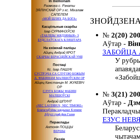
In memoriam
Размова с. Рэнаты
ЗЯЛІНСКАЙ OP з кс. Міхалам
САПЕЛЕМ
ЗНОЙДЗЕНА
«МОЙ ШЛЯХ ДА БОГА»
Касцёльныя скарбы
Ігар СУРМАЧЭЎСКІ
№
2(20) 20
«ТАБЛІЦЫ МЯДЗЯНЫЯ» З
БУДСЛАЎСКАГА КЛЯШТАРА
Аўтар -
Ві
На кніжнай паліцы
ЗАБОЙЦА
Айцец Андрэй КРОТ
СКАРБЫ БЕРАСЦЕЙСКАЙ УНІІ
У рубры
Постаці
апавяда
Кс. Ігар ЛАШУК
СУСТРЭЧА СА СЛУГОЮ БОЖЫМ
«Забойц
А. ФАБІЯНАМ МАЛІШОЎСКІМ OP
Айцец Канстанцін М. ЖУКЕВІЧ
OP
СЛУГА БОЖЫ ФАБІЯН
№
3(21) 20
МАЛІШОЎСКІ
Аўтар -
Дз
Андрэй ШПУНТ
«NEC LAUDIBUS, NEC TIMORE»
Перакладчы
Благаслаўлёны кардынал Клеменс
Аўгуст граф фон Гален
ЕЗУС НЕВ
Пераклады
Беларус
Антонія ПОЦЦЫ
ВЕРШЫ
чытачам
Паэзія