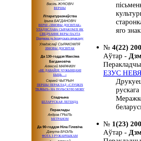
пісьменн
Васіль ЖУКОВІЧ
ВЕРШЫ
культур
Літаратуразнаўства
старонк
Ірына БАГДАНОВІЧ
ВЕРШ «ЗІМОВЫ ДОСВІТАК»
яго зна
УЛАДЗІСЛАВА СЫРАКОМЛІ ЯК
СВЕДЧАННЕ ВЕРЫ ПАЭТА
Прадмова да беларускага перакладу
Уладзіслаў СЫРАКОМЛЯ
№
4(22) 20
ЗІМОВЫ ДОСВІТАК
Аўтар -
Дз
Да 130-годдзя Максіма
Багдановіча
Перакладчы
Аляксей МАРАЧКІН
«НЕ ДАВАЙЦЕ ЧУЖЫНЦАМІ
ЕЗУС НЕВ
БЫЦЬ…»
Друкуец
Сяргей ЧЫГРЫН
ПЕРШЫ ПЕРАКЛАД «СЛУЦКІХ
рускага
ТКАЧЫХ» НА ПОЛЬСКУЮ МОВУ
Меражко
Спадчына
БЕЛАРУСКАЯ ЛЕГЕНДА
беларус
Пераклады
Андрэа ГРЫЛЬ
МЕТРАНОМ
№
1(23) 20
Да 90-годдзя Ніла Гілевіча
Аўтар -
Дз
Данута БІЧЭЛЬ
ФОТА З РУЖАНЧЫКАМ
Перакладчы