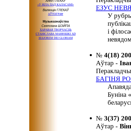
Алег ГЛЕКАЎ
«У НІЛА ПАД КАЛАСАМІ»
ЕЗУС НЕВ
Валянцін ГЛЕКАЎ
У рубры
АЎТОГРАФ
Музыказнаўства
публіка
Святлана ШЭЙПА
і філос
ХАРАВАЯ ТВОРЧАСЦЬ
СТАНІСЛАВА МАНЮШКІ AD
невядо
MAJOREM DEI GLORIAM
№
4(18) 20
Аўтар -
Ів
Перакладчы
БАГІНЯ Р
Апавяда
Буніна 
беларус
№
3(37) 20
Аўтар -
Ві