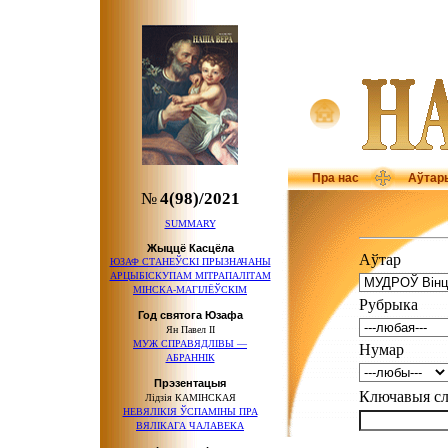
Пра нас
Аўтар
№
4(98)/2021
SUMMARY
Жыццё Касцёла
Аўтар
ЮЗАФ СТАНЕЎСКІ ПРЫЗНАЧАНЫ
АРЦЫБІСКУПАМ МІТРАПАЛІТАМ
МІНСКА-МАГІЛЁЎСКІМ
Рубрыка
Год святога Юзафа
Ян Павел ІІ
МУЖ СПРАВЯДЛІВЫ —
Нумар
АБРАННІК
Прэзентацыя
Ключавыя 
Лідзія КАМІНСКАЯ
НЕВЯЛІКІЯ ЎСПАМІНЫ ПРА
ВЯЛІКАГА ЧАЛАВЕКА