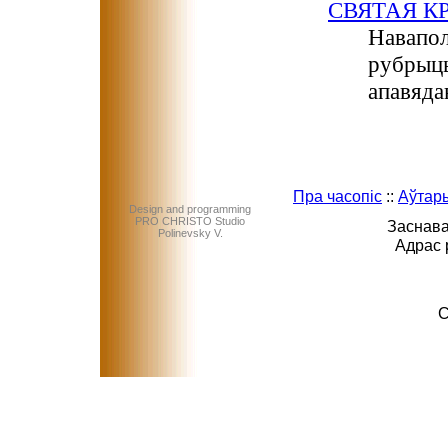
СВЯТАЯ К
Навапол
рубрыцы
апавяда
Пра часопіс
::
Аўтар
Design and programming
PRO CHRISTO Studio
Заснава
Polinevsky V.
Адрас 
C