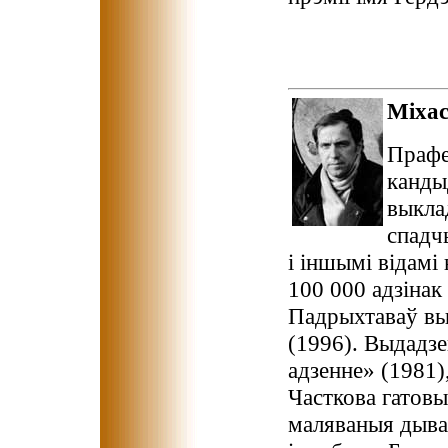
Міха
Прафе
канды
выкла
спадч
i iншымi вiдамi
100 000 адзiнак
Падрыхтаваў вы
(1996). Выдадз
адзенне» (1981)
Часткова гатовы
маляваныя дыва