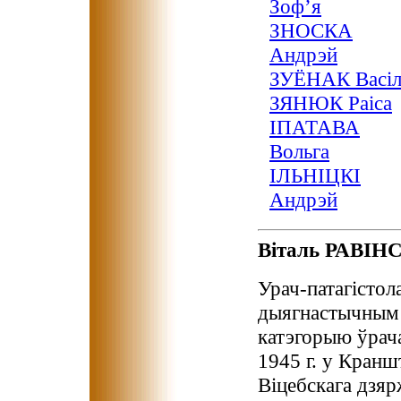
Зоф’я
ЗНОСКА
Андрэй
ЗУЁНАК Васіл
ЗЯНЮК Раіса
ІПАТАВА
Вольга
ІЛЬНІЦКІ
Андрэй
Вiталь РАВІН
Урач-патагiстол
дыягнастычным 
катэгорыю ўрача
1945 г. у Кран
Вiцебскага дзяр