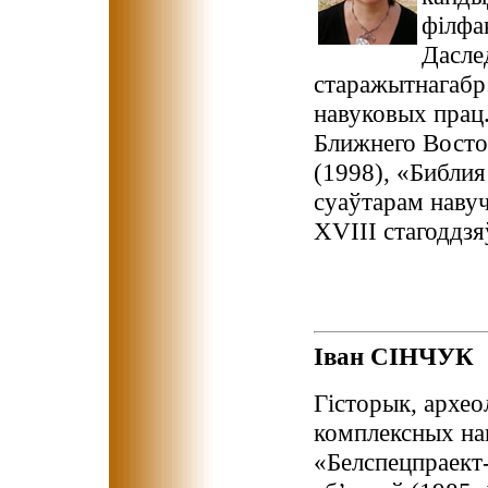
філфа
Дасле
старажытнагабр
навуковых прац.
Ближнего Восто
(1998), «Библия
суаўтарам наву
XVIII стагоддзя
Іван СІНЧУК
Гісторык, архео
комплексных на
«Белспецпраект-