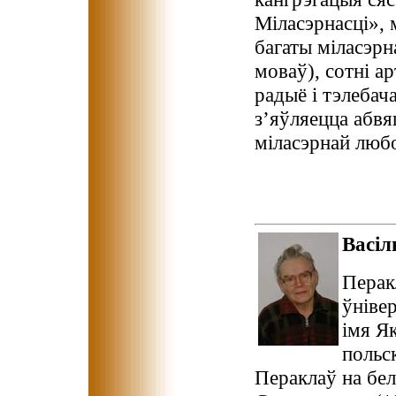
Міласэрнасці», м
багаты міласэрн
моваў), сотні а
радыё і тэлебач
з’яўляецца абв
міласэрнай любо
Васі
Перак
ўніве
імя Я
польск
Пераклаў на б