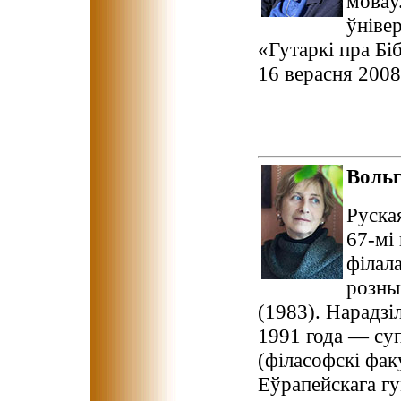
моваў
ўніве
«Гутаркі пра Бі
16 верасня 2008 
Воль
Руская
67-мі 
філала
розны
(1983). Нарадзі
1991 года — суп
(філасофскі фа
Еўрапейскага гу