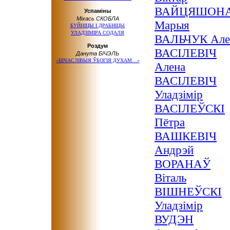
ВАЙЦЯШОН
Успаміны
Міхась СКОБЛА
Марыя
БУЙНІЦЫ І ДРАБНІЦЫ
УЛАДЗІМІРА СОДАЛЯ
ВАЛЬЧУК Але
Роздум
ВАСІЛЕВІЧ
Данута БІЧЭЛЬ
«ШЧАСЛІВЫЯ ЎБОГІЯ ДУХАМ…»
Алена
ВАСІЛЕВІЧ
Уладзімір
ВАСІЛЕЎСКІ
Пётра
ВАШКЕВІЧ
Андрэй
ВОРАНАЎ
Віталь
ВІШНЕЎСКІ
Уладзімір
ВУДЭН