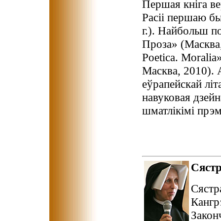
Першая кніга в
Расіі першаю бы
г.). Найбольш 
Проза» (Масква,
Poetica. Morali
Масква, 2010). 
еўрапейскай літа
навуковая дзейн
шматлікімі прэм
Сяст
Сястр
Кангр
Закон