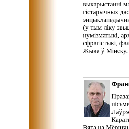
выкарыстанні ма
гістарычных да
энцыклапедычны
(у тым ліку звыш
нумізматыкі, арх
сфрагістыкі, фа
Жыве ў Мінску.
Фран
Праза
пісьм
Лаўрэ
Каратк
Вята на Мёршчы