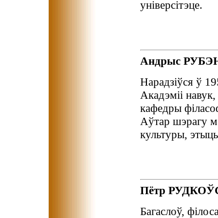
універсітэце.
Андрыс РУБЭ
Нарадзіўся ў 19
Акадэміі навук,
кафедры філасоф
Аўтар шэрагу ма
культуры, этыцы 
Пётр РУДКОЎ
Багаслоў, філос