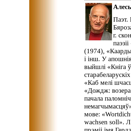
Алес
Паэт.
Бяроз
г. ско
паэзі
(1974), «Каард
і інш. У апошні
выйшлі «Кніга 
старабеларускіх
«Каб мелі шчасц
«Дождж: возера
пачала паломні
немагчымасцяў» 
мове: «Wortdich
wachsen soll». 
прэміі імя Гердэ