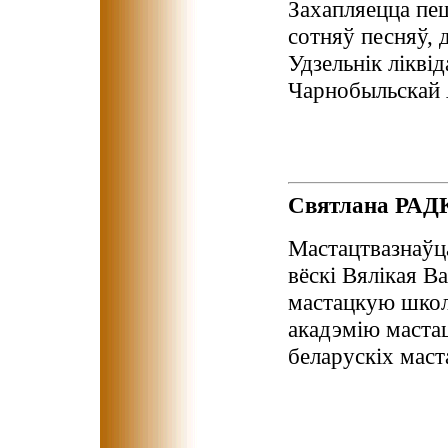
Захапляецца пе
сотняў песняў, д
Удзельнiк лiквi
Чарнобыльскай
Святлана РАД
Мастацтвазнаўца
вёскі Вялікая В
мастацкую школ
акадэмію мастац
беларускіх маст