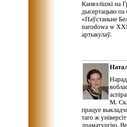
Канвэлішкі на 
дысертацыю па б
«Паўстаньне Бел
narodowa w XXI 
артыкулаў.
Ната
Нарад
вобла
аспір
М. Ск
працуе выкладчы
таго ж універсі
драматургію. Ве