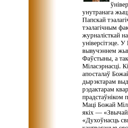
ўніве
унутранага жыц
Папскай тэалагі
тэалагічным фа
журналісткай на
універсітэце. У
вывучэннем жыцц
Фаўстыны, а та
Міласэрнасці. 
апосталаў Божай
дырэктарам выд
рэдактарам квар
прадстаўніком п
Маці Божай Міла
якіх — «Звычай
«Духоўнасць св
кангрэгацыя ся