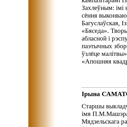
кампазітарамі І
Захлеўным: імі 
сёння выконваюц
Багуслаўская, І
«Бяседа». Творы
абласной і рэс
паэтычных зборн
ўзлёце малітвы»
«Апошняя квадр
Ірына САМА
Старшы выкладч
імя П.М.Машэра
Мядзельскага ра