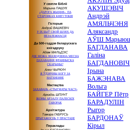
АКУЛІН Эдуа
У святле Бібліі
АКУШЭВІЧ
Марына ПАШУК
«ДАРОГА ЖЫЦЦЯ». ПА
Андрэй
СТАРОНКАХ КНІГІ ТОБІЯ
АМЯЛЬЧЭНЯ
Гісторыя
Андрэй ВАШКЕВІЧ
Аляксандр
У ІХ БЫЎ СВОЙ ШЛЯХ ДА
НЕЗАЛЕЖНАСЦІ
АЎШ Марыю
Да 500-годдзя беларускага
БАГДАНАВА
кнігадруку
Адам МАЛЬДЗІС
Галіна
ДЗЕ МОЖА ЗНАХОДЗІЦЦА МЕСЦА
ПАХАВАННЯ ФРАНЦЫСКА
БАГДАНОВІЧ
СКАРЫНЫ?
Ірына
Алег ЧЫРКУН
Я ЎДЗЯЧНЫ БОГУ ЗА
БАЖЭНАВА
НАТХНЕННЕ
Вольга
Мастацтва
ЗАХАВАЦЬ «СТЫГМАТЫ ЧАСУ»
БАЙГЕР Пётр
Аркадзь ШПУНТ
ІКОНЫ АРЭАЛУ ПАЛЕСКІХ
БАРАДУЛІН
ГАВОРАК
Рыгор
Архітэктура
Тамара ГАБРУСЬ
БАРДОНАЎ
ПРЫГАЖОСЦЬ У ПРАСТАЦЕ
Кірыл
Пераклады