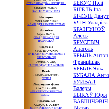
Ірына БАГДАНОВІЧ
БЕКУС Нэлі
СТАЎ САПРАЎДНАЙ ЛЕГЕНДАЙ...
БІГЕЛЬ Іна
Габрыэля ПУЗЫНЯ
КАСЦЁЛ У БЯЛЫНІЧАХ
БІЧЭЛЬ Данут
Мастацтва
БЛІН Уладзісл
Лідзія КАМІНСКАЯ
У СУЛАДДЗІ З БОЖЫМ СВЕТАМ
БРАЗГУНОЎ
Успаміны
Алесь
Янусь МАЛЕЦ
СКАЗ ДЛЯ НАС І ДЛЯ
БРУСЕВІЧ
НАШЧАДКАЎ
Спадчына
Анатоль
Ганна ШАЎЧЭНКА
БРЫЛЬ Антон
НА ШАЛЯХ СПРАВЯДЛІВАСЦІ І
МІЛАСЭРНАСЦІ
Францішак
Антон ГАРЭЦКІ
СМЕРЦЬ ЗДРАДНІКА АЙЧЫНЫ
БРЫЛЬ Янка
Паэзія
БУБАЛА Анто
Георгій ЛІХТАРОВІЧ
ВЕРШЫ
БУЙВАЛ
Літаратуразнаўства
Валеры
Ева ЛЯВОНАВА
«ЯК КВЯЦІСТЫ БЫЛІ ТВАЕ
БЫКАЎ Юры
ПЕСНІ...»
ВАБІШЧЭВІЧ
Прэзентацыя
Анатоль БРУСЕВІЧ
Віктар
СВЯТА ЎЗНЁСЛАГА СЛОВА