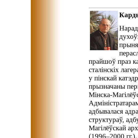
Кард
Нарад
духоў
прыня
перас
прайшоў праз ка
сталінскіх лаг
у пінскай катэд
прызначаны пер
Мінска-Магілёўс
Адміністратарам
адбывалася адра
структураў, адб
Магілёўскай арх
(1996–2000 гг.)