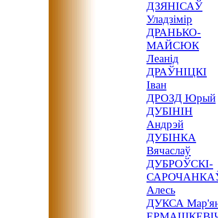
ДЗЯНІСАЎ
Уладзімір
ДРАНЬКО-
МАЙСЮК
Леанід
ДРАЎНІЦКІ
Іван
ДРОЗД Юрый
ДУБІНІН
Андрэй
ДУБІНКА
Вячаслаў
ДУБРОЎСКІ-
САРОЧАНКА
Алесь
ДУКСА Мар'я
ЕРМАШКЕВІ