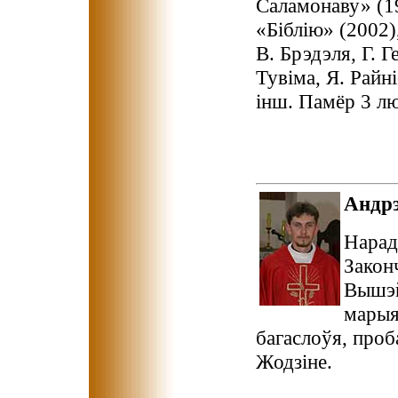
Саламонаву» (19
«Біблію» (2002)
В. Брэдэля, Г. Г
Тувіма, Я. Райні
інш. Памёр 3 лю
Андр
Нарадз
Закон
Вышэй
марыя
багаслоўя, про
Жодзіне.