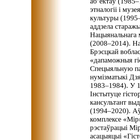
аб’ектаў (1985
этналогіі і музе
культуры (1995
аддзела старажы
Нацыянальнага м
(2008–2014). Нар
Брэсцкай вобла
«дапаможныя гі
Спецыяльную па
нумізматыкі Дзя
1983–1984). У 1
Інстытуце гісто
кансультант вы
(1994–2020). Аў
комплексе «Мір»
рэстаўрацыі Мір
асацыяцыі «Гіст