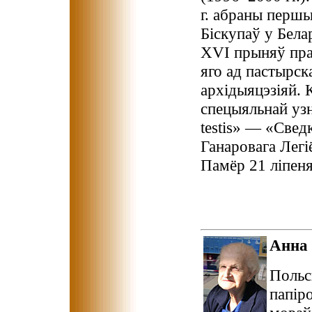
г. абраны перш
Біскупаў у Бела
XVI прыняў пра
яго ад пастырск
архідыяцэзіяй. 
спецыяльнай узн
testis» — «Свед
Ганаровага Легіё
Памёр 21 ліпеня
Анна
Польск
папіро