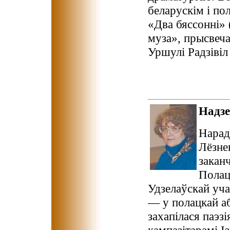
беларускім і по
«Два бяссонні»
муза», прысвеч
Уршулі Радзівіл 
Надз
Нарад
Лёзне
закан
Полац
Удзелаўскай уч
— у полацкай а
захапілася паэзі