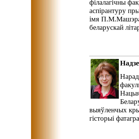
філалагічны фак
аспірантуру пр
імя П.М.Машэра
беларускай літа
Надз
Нарад
факул
Нацыя
Белар
выяўленчых кры
гісторыі фатагра