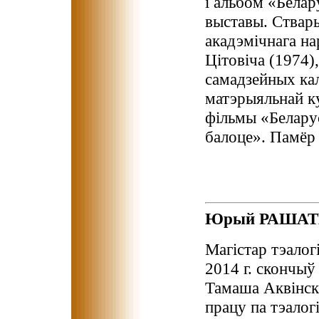
i альбом «Бела
выставы. Ствар
акадэмiчнага на
Цiтовiча (1974)
самадзейных кал
матэрыяльнай ку
фiльмы «Беларус
балоце». Памёр 
Юрый РАША
Магістар тэалогі
2014 г. скончы
Тамаша Аквінска
працу па тэалогі