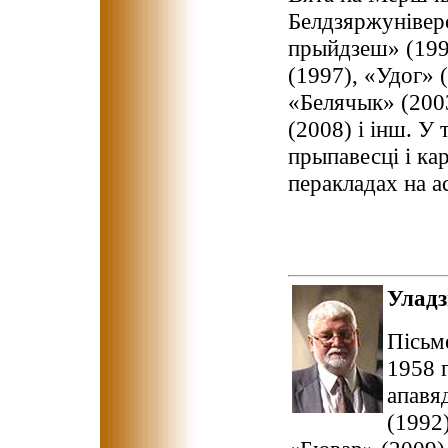
Белдзяржуніверс
прыйдзеш» (199
(1997), «Удог» 
«Белячык» (200
(2008) і інш. У
прыпавесці і ка
перакладах на а
Улад
Пісьм
1958 г
апавя
(1992)