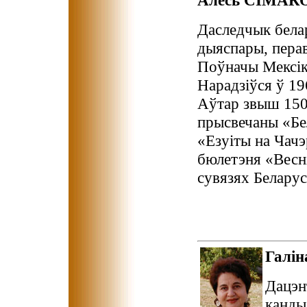
Алесь СІМАК
Даследчык белар
дыяспары, пера
Поўначы Мексікі
Нарадзіўся ў 19
Аўтар звыш 150-
прысвечаны «Бе
«Езуіты на Чачэ
бюлетэня «Веснік
сувязях Беларус
Галі
Дацэн
канды