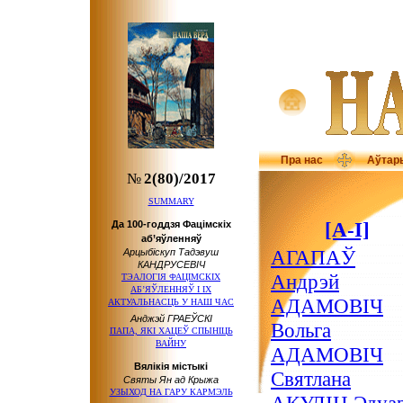
Пра нас
Аўтар
№
2(80)/2017
SUMMARY
[А-І]
Да 100-годдзя Фацімскіх
аб’яўленняў
АГАПАЎ
Арцыбіскуп Тадэвуш
КАНДРУСЕВІЧ
Андрэй
ТЭАЛОГІЯ ФАЦІМСКІХ
АБ’ЯЎЛЕННЯЎ І ІХ
АДАМОВІЧ
АКТУАЛЬНАСЦЬ У НАШ ЧАС
Анджэй ГРАЕЎСКІ
Вольга
ПАПА, ЯКІ ХАЦЕЎ СПЫНІЦЬ
ВАЙНУ
АДАМОВІЧ
Вялікія містыкі
Святлана
Святы Ян ад Крыжа
УЗЫХОД НА ГАРУ КАРМЭЛЬ