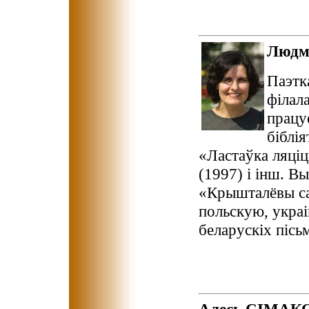
Людм
Паэтк
філала
працу
біблія
«Ластаўка ляці
(1997) і інш. В
«Крышталёвы са
польскую, укра
беларускіх пісь