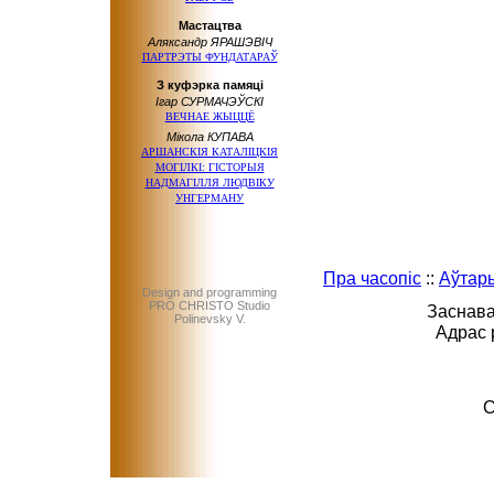
Мастацтва
Аляксандр ЯРАШЭВІЧ
ПАРТРЭТЫ ФУНДАТАРАЎ
З куфэрка памяці
Ігар СУРМАЧЭЎСКІ
ВЕЧНАЕ ЖЫЦЦЁ
Мікола КУПАВА
АРШАНСКІЯ КАТАЛІЦКІЯ
МОГІЛКІ: ГІСТОРЫЯ
НАДМАГІЛЛЯ ЛЮДВІКУ
УНГЕРМАНУ
Пра часопіс
::
Аўтар
Design and programming
PRO CHRISTO Studio
Заснава
Polinevsky V.
Адрас 
C