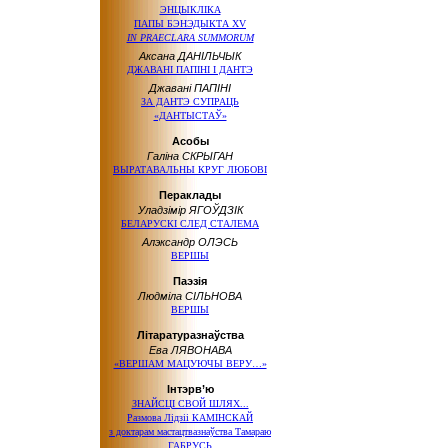
ЭНЦЫКЛІКА
ПАПЫ БЭНЭДЫКТА XV
IN PRAECLARA SUMMORUM
Аксана ДАНІЛЬЧЫК
ДЖАВАНІ ПАПІНІ І ДАНТЭ
Джавані ПАПІНІ
ЗА ДАНТЭ СУПРАЦЬ
«ДАНТЫСТАЎ»
Асобы
Галіна СКРЫГАН
ВЫРАТАВАЛЬНЫ КРУГ ЛЮБОВІ
Пераклады
Уладзімір ЯГОЎДЗІК
БЕЛАРУСКІ СЛЕД СТАЛЕМА
Алэксандр ОЛЭСЬ
ВЕРШЫ
Паэзія
Людміла СІЛЬНОВА
ВЕРШЫ
Літаратуразнаўства
Ева ЛЯВОНАВА
«ВЕРШАМ МАЦУЮЧЫ ВЕРУ…»
Інтэрв’ю
ЗНАЙСЦІ СВОЙ ШЛЯХ...
Размова Лідзіі КАМІНСКАЙ
з доктарам
мастацтвазнаўства Тамараю
ГАБРУСЬ