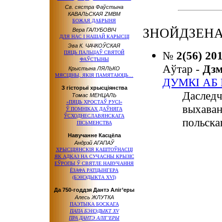
Св. сястра Фаўстына
КАВАЛЬСКАЯ ZMBM
БОЖАЯ ДАБРЫНЯ
ЗНОЙДЗЕНА
Вера ГАЛУБОВІЧ
ДЛЯ НАС І НАШАЙ КАРЫСЦІ
Эва К. ЧАЧКОЎСКАЯ
№
2(56) 20
ПЯЦЬ ПАЛЬЦАЎ СВЯТОЙ
ФАЎСТЫНЫ
Аўтар -
Дз
Крыстына ЛЯЛЬКО
МЯСЦІНЫ, ЯКІЯ ПАМЯТАЮЦЬ…
ДУМКІ АБ
З гісторыі хрысціянства
Даследч
Томас МЕНЦАЛЬ
«ПЯЦЬ ХРОСТАЎ РУСІ»
выхаван
Ў ПОМНІКАХ ДАЎНЯГА
ЎСХОДНЕСЛАВЯНСКАГА
польска
ПІСЬМЕНСТВА
Навучанне Касцёла
Андрэй АГАПАЎ
ХРЫСЦІЯНСКІЯ КАШТОЎНАСЦІ
ЯК АДКАЗ НА СУЧАСНЫ КРЫЗІС
ЕЎРОПЫ Ў СВЯТЛЕ НАВУЧАННЯ
ЁЗАФА РАТЦЫНГЕРА
(БЭНЭДЫКТА XVI)
Да 750-годдзя Дантэ Аліг’еры
Алесь ЖЛУТКА
ПАЭТЫКА БОСКАГА
ПАПА БЭНЭДЫКТ XV
ПРА ДАНТЭ АЛІГ’ЕРЫ