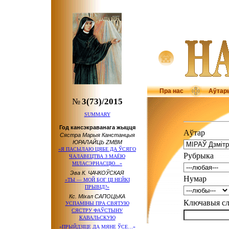
Пра нас
Аўтар
№
3(73)/2015
SUMMARY
Год кансэкраванага жыцця
Аўтар
Сястра Марыя Канстанцыя
ЮРАЛАЙЦЬ ZMBM
«Я ПАСЫЛАЮ ЦЯБЕ ДА ЎСЯГО
Рубрыка
ЧАЛАВЕЦТВА З МАЁЮ
МІЛАСЭРНАСЦЮ...»
Эва К. ЧАЧКОЎСКАЯ
Нумар
«ТЫ — МОЙ БОГ ЦІ НЕЙКІ
ПРЫВІД?»
Кс. Міхал САПОЦЬКА
Ключавыя 
УСПАМІНЫ ПРА СВЯТУЮ
СЯСТРУ ФАЎСТЫНУ
КАВАЛЬСКУЮ
«ПРЫЙДЗІЦЕ ДА МЯНЕ ЎСЕ…»