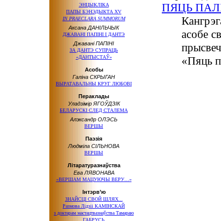
ПЯЦЬ ПА
ЭНЦЫКЛІКА
ПАПЫ БЭНЭДЫКТА XV
Кангрэг
IN PRAECLARA SUMMORUM
Аксана ДАНІЛЬЧЫК
асобе с
ДЖАВАНІ ПАПІНІ І ДАНТЭ
Джавані ПАПІНІ
прысвеч
ЗА ДАНТЭ СУПРАЦЬ
«ДАНТЫСТАЎ»
«Пяць п
Асобы
Галіна СКРЫГАН
ВЫРАТАВАЛЬНЫ КРУГ ЛЮБОВІ
Пераклады
Уладзімір ЯГОЎДЗІК
БЕЛАРУСКІ СЛЕД СТАЛЕМА
Алэксандр ОЛЭСЬ
ВЕРШЫ
Паэзія
Людміла СІЛЬНОВА
ВЕРШЫ
Літаратуразнаўства
Ева ЛЯВОНАВА
«ВЕРШАМ МАЦУЮЧЫ ВЕРУ…»
Інтэрв’ю
ЗНАЙСЦІ СВОЙ ШЛЯХ...
Размова Лідзіі КАМІНСКАЙ
з доктарам
мастацтвазнаўства Тамараю
ГАБРУСЬ