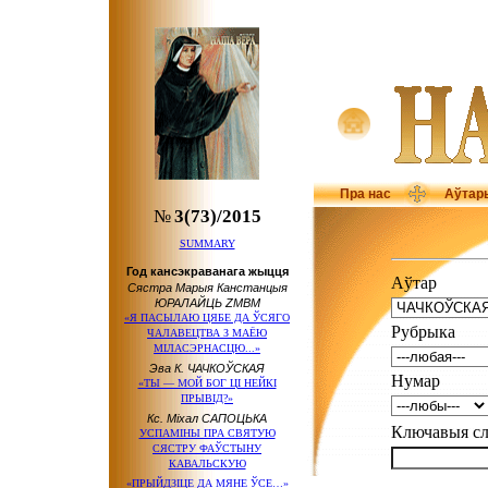
Пра нас
Аўтар
№
3(73)/2015
SUMMARY
Год кансэкраванага жыцця
Аўтар
Сястра Марыя Канстанцыя
ЮРАЛАЙЦЬ ZMBM
«Я ПАСЫЛАЮ ЦЯБЕ ДА ЎСЯГО
Рубрыка
ЧАЛАВЕЦТВА З МАЁЮ
МІЛАСЭРНАСЦЮ...»
Эва К. ЧАЧКОЎСКАЯ
Нумар
«ТЫ — МОЙ БОГ ЦІ НЕЙКІ
ПРЫВІД?»
Кс. Міхал САПОЦЬКА
Ключавыя 
УСПАМІНЫ ПРА СВЯТУЮ
СЯСТРУ ФАЎСТЫНУ
КАВАЛЬСКУЮ
«ПРЫЙДЗІЦЕ ДА МЯНЕ ЎСЕ…»