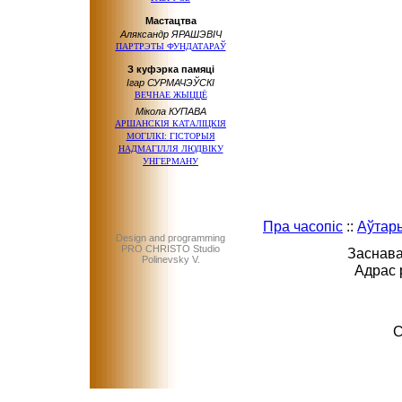
Мастацтва
Аляксандр ЯРАШЭВІЧ
ПАРТРЭТЫ ФУНДАТАРАЎ
З куфэрка памяці
Ігар СУРМАЧЭЎСКІ
ВЕЧНАЕ ЖЫЦЦЁ
Мікола КУПАВА
АРШАНСКІЯ КАТАЛІЦКІЯ
МОГІЛКІ: ГІСТОРЫЯ
НАДМАГІЛЛЯ ЛЮДВІКУ
УНГЕРМАНУ
Пра часопіс
::
Аўтар
Design and programming
PRO CHRISTO Studio
Заснава
Polinevsky V.
Адрас 
C