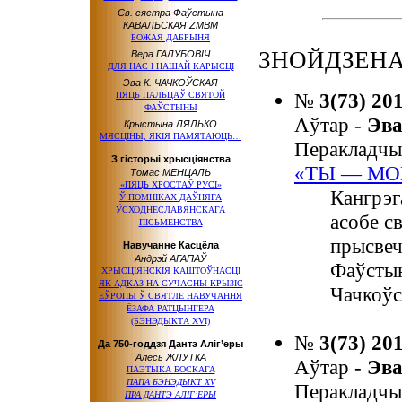
Св. сястра Фаўстына
КАВАЛЬСКАЯ ZMBM
БОЖАЯ ДАБРЫНЯ
ЗНОЙДЗЕНА
Вера ГАЛУБОВІЧ
ДЛЯ НАС І НАШАЙ КАРЫСЦІ
Эва К. ЧАЧКОЎСКАЯ
№
3(73) 20
ПЯЦЬ ПАЛЬЦАЎ СВЯТОЙ
ФАЎСТЫНЫ
Аўтар -
Эв
Крыстына ЛЯЛЬКО
МЯСЦІНЫ, ЯКІЯ ПАМЯТАЮЦЬ…
Перакладчы
З гісторыі хрысціянства
«ТЫ — МОЙ
Томас МЕНЦАЛЬ
«ПЯЦЬ ХРОСТАЎ РУСІ»
Кангрэг
Ў ПОМНІКАХ ДАЎНЯГА
ЎСХОДНЕСЛАВЯНСКАГА
асобе с
ПІСЬМЕНСТВА
прысвеч
Навучанне Касцёла
Андрэй АГАПАЎ
Фаўстын
ХРЫСЦІЯНСКІЯ КАШТОЎНАСЦІ
ЯК АДКАЗ НА СУЧАСНЫ КРЫЗІС
Чачкоўс
ЕЎРОПЫ Ў СВЯТЛЕ НАВУЧАННЯ
ЁЗАФА РАТЦЫНГЕРА
(БЭНЭДЫКТА XVI)
№
3(73) 20
Да 750-годдзя Дантэ Аліг’еры
Алесь ЖЛУТКА
Аўтар -
Эв
ПАЭТЫКА БОСКАГА
ПАПА БЭНЭДЫКТ XV
Перакладчы
ПРА ДАНТЭ АЛІГ’ЕРЫ