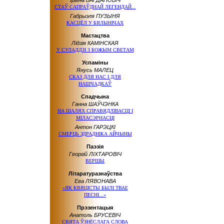
Ірына БАГДАНОВІЧ
СТАЎ САПРАЎДНАЙ ЛЕГЕНДАЙ...
Габрыэля ПУЗЫНЯ
КАСЦЁЛ У БЯЛЫНІЧАХ
Мастацтва
Лідзія КАМІНСКАЯ
У СУЛАДДЗІ З БОЖЫМ СВЕТАМ
Успаміны
Янусь МАЛЕЦ
СКАЗ ДЛЯ НАС І ДЛЯ
НАШЧАДКАЎ
Спадчына
Ганна ШАЎЧЭНКА
НА ШАЛЯХ СПРАВЯДЛІВАСЦІ І
МІЛАСЭРНАСЦІ
Антон ГАРЭЦКІ
СМЕРЦЬ ЗДРАДНІКА АЙЧЫНЫ
Паэзія
Георгій ЛІХТАРОВІЧ
ВЕРШЫ
Літаратуразнаўства
Ева ЛЯВОНАВА
«ЯК КВЯЦІСТЫ БЫЛІ ТВАЕ
ПЕСНІ...»
Прэзентацыя
Анатоль БРУСЕВІЧ
СВЯТА ЎЗНЁСЛАГА СЛОВА