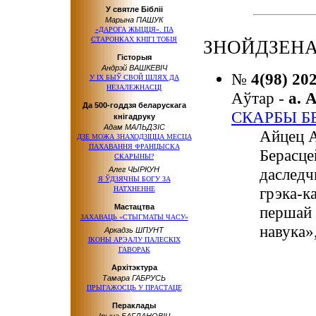
У святле Бібліі
Марына ПАШУК
«ДАРОГА ЖЫЦЦЯ». ПА
СТАРОНКАХ КНІГІ ТОБІЯ
ЗНОЙДЗЕНА
Гісторыя
Андрэй ВАШКЕВІЧ
№
4(98) 20
У ІХ БЫЎ СВОЙ ШЛЯХ ДА
НЕЗАЛЕЖНАСЦІ
Аўтар -
а. 
Да 500-годдзя беларускага
СКАРБЫ Б
кнігадруку
Адам МАЛЬДЗІС
Айцец А
ДЗЕ МОЖА ЗНАХОДЗІЦЦА МЕСЦА
ПАХАВАННЯ ФРАНЦЫСКА
Берасцей
СКАРЫНЫ?
Алег ЧЫРКУН
даследч
Я ЎДЗЯЧНЫ БОГУ ЗА
грэка-к
НАТХНЕННЕ
Мастацтва
першай 
ЗАХАВАЦЬ «СТЫГМАТЫ ЧАСУ»
навука»
Аркадзь ШПУНТ
ІКОНЫ АРЭАЛУ ПАЛЕСКІХ
ГАВОРАК
Архітэктура
Тамара ГАБРУСЬ
ПРЫГАЖОСЦЬ У ПРАСТАЦЕ
Пераклады