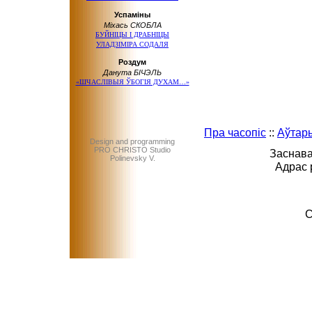
Успаміны
Міхась СКОБЛА
БУЙНІЦЫ І ДРАБНІЦЫ
УЛАДЗІМІРА СОДАЛЯ
Роздум
Данута БІЧЭЛЬ
«ШЧАСЛІВЫЯ ЎБОГІЯ ДУХАМ…»
Пра часопіс
::
Аўтар
Design and programming
PRO CHRISTO Studio
Заснава
Polinevsky V.
Адрас 
C