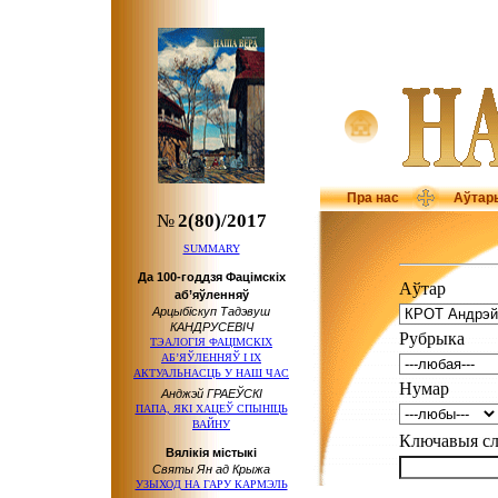
Пра нас
Аўтар
№
2(80)/2017
SUMMARY
Да 100-годдзя Фацімскіх
Аўтар
аб’яўленняў
Арцыбіскуп Тадэвуш
КАНДРУСЕВІЧ
Рубрыка
ТЭАЛОГІЯ ФАЦІМСКІХ
АБ’ЯЎЛЕННЯЎ І ІХ
АКТУАЛЬНАСЦЬ У НАШ ЧАС
Нумар
Анджэй ГРАЕЎСКІ
ПАПА, ЯКІ ХАЦЕЎ СПЫНІЦЬ
ВАЙНУ
Ключавыя 
Вялікія містыкі
Святы Ян ад Крыжа
УЗЫХОД НА ГАРУ КАРМЭЛЬ