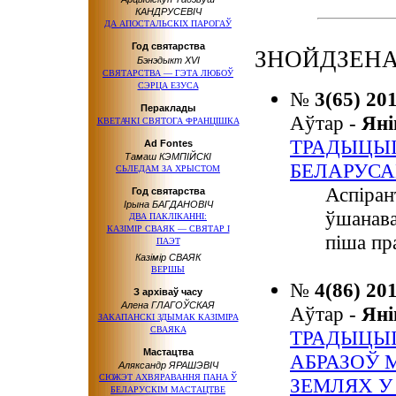
КАНДРУСЕВІЧ
ДА АПОСТАЛЬСКІХ ПАРОГАЎ
Год святарства
ЗНОЙДЗЕНА
Бэнэдыкт XVI
СВЯТАРСТВА — ГЭТА ЛЮБОЎ
СЭРЦА ЕЗУСА
№
3(65) 20
Пераклады
Аўтар -
Ян
КВЕТАЧКІ СВЯТОГА ФРАНЦІШКА
ТРАДЫЦЫ
Ad Fontes
Тамаш КЭМПІЙСКІ
БЕЛАРУСА
СЬЛЕДАМ ЗА ХРЫСТОМ
Аспіран
Год святарства
Ірына БАГДАНОВІЧ
ўшанава
ДВА ПАКЛІКАННІ:
КАЗІМІР СВАЯК — СВЯТАР І
піша пр
ПАЭТ
Казімір СВАЯК
ВЕРШЫ
№
4(86) 20
З архіваў часу
Алена ГЛАГОЎСКАЯ
Аўтар -
Ян
ЗАКАПАНСКІ ЗДЫМАК КАЗІМIРА
СВАЯКА
ТРАДЫЦЫ
Мастацтва
АБРАЗОЎ 
Аляксандр ЯРАШЭВІЧ
СЮЖЭТ АХВЯРАВАННЯ ПАНА Ў
ЗЕМЛЯХ У К
БЕЛАРУСКІМ МАСТАЦТВЕ