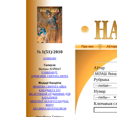
Пра нас
Аўтар
№
1(51)/2010
SUMMARY
Галерэя
Аўтар
Валеры БУЙВАЛ
РЭМБРАНДТ.
АДРАЧЭННЕ СВЯТОГА ПЯТРА
Рубрыка
Жыццё Касцёла
ПРАМОВА СВЯТОГА АЙЦА
БЭНЭДЫКТА XVI
Нумар
НА АГУЛЬНАЙ АЎДЫЕНЦЫІ ДЛЯ
КАТАЛІЦКІХ
БІСКУПАЎ БЕЛАРУСІ ПАДЧАС
Ключавыя 
ВІЗІТУ
AD LIMINA APOSTOLORUM
Арцыбіскуп Тадэвуш