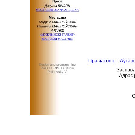
Проза
Данута БІЧЭЛЬ
МОСТ СВЯТОГА ФРАНЦІШКА
Мастацтва
Таццяна МАЛІНОЎСКАЯ
Наталля МАЛІНОЎСКАЯ-
ФРАНКЕ
«МУЖЧЫНСКІ ТАЛЕНТ»
МАЛАДОЙ МАСТАЧКІ
Пра часопіс
::
Аўтар
Design and programming
PRO CHRISTO Studio
Заснава
Polinevsky V.
Адрас 
C