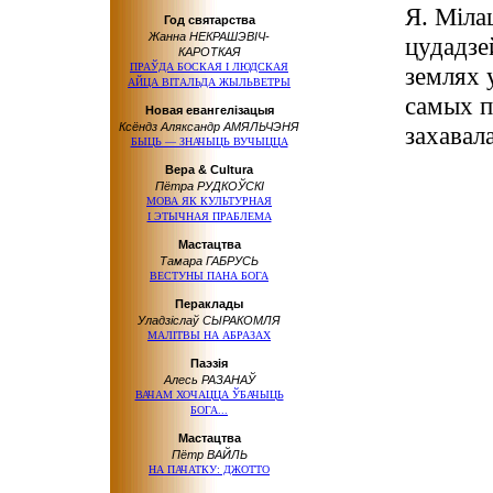
Я. Міла
Год святарства
Жанна НЕКРАШЭВІЧ-
цудадзе
КАРОТКАЯ
ПРАЎДА БОСКАЯ І ЛЮДСКАЯ
землях 
АЙЦА ВІТАЛЬДА ЖЫЛЬВЕТРЫ
самых п
Новая евангелізацыя
Ксёндз Аляксандр АМЯЛЬЧЭНЯ
захавал
БЫЦЬ — ЗНАЧЫЦЬ ВУЧЫЦЦА
Вера & Cultura
Пётра РУДКОЎСКІ
МОВА ЯК КУЛЬТУРНАЯ
І ЭТЫЧНАЯ ПРАБЛЕМА
Мастацтва
Тамара ГАБРУСЬ
ВЕСТУНЫ ПАНА БОГА
Пераклады
Уладзіслаў СЫРАКОМЛЯ
МАЛІТВЫ НА АБРАЗАХ
Паэзія
Алесь РАЗАНАЎ
ВАЧАМ ХОЧАЦЦА ЎБАЧЫЦЬ
БОГА...
Мастацтва
Пётр ВАЙЛЬ
НА ПАЧАТКУ: ДЖОТТО