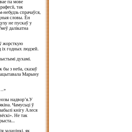
твае па мове
рафесіі, так
ім-небудзь спрачаўся,
оцныя словы. Ён
духу не пускаў у
Умеў далікатна
яў жорсткую
д іх годных людзей.
чыстымі духамі.
к бы з неба, сказаў
працытавала Марыну
д…»
нозы надвор’я.У
кіна. Чамусьці ў
забылі кнігу Алеся
вёскі». Не так
рыста...
я залацінкі, як