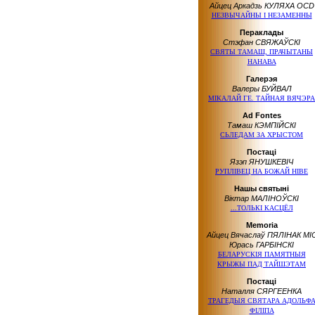
Айцец Аркадзь КУЛЯХА OCD
НЕЗВЫЧАЙНЫ І НЕЗАМЕННЫ
Пераклады
Стэфан СВЯЖАЎСКІ
СВЯТЫ ТАМАШ, ПРАЧЫТАНЫ
НАНАВА
Галерэя
Валеры БУЙВАЛ
МІКАЛАЙ ГЕ. ТАЙНАЯ ВЯЧЭРА
Ad Fontes
Тамаш КЭМПІЙСКІ
СЬЛЕДАМ ЗА ХРЫСТОМ
Постаці
Язэп ЯНУШКЕВІЧ
РУПЛІВЕЦ НА БОЖАЙ НІВЕ
Нашы святыні
Віктар МАЛІНОЎСКІ
...ТОЛЬКІ КАСЦЁЛ
Memoria
Айцец Вячаслаў ПЯЛІНАК MI
Юрась ГАРБІНСКІ
БЕЛАРУСКІЯ ПАМЯТНЫЯ
КРЫЖЫ ПАД ТАЙШЭТАМ
Постаці
Наталля СЯРГЕЕНКА
ТРАГЕДЫЯ СВЯТАРА АДОЛЬФ
ФІЛІПА