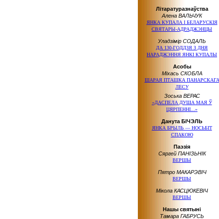
Літаратуразнаўства
Алена ВАЛЬЧУК
ЯНКА КУПАЛА І БЕЛАРУСКІЯ
СВЯТАРЫ-АДРАДЖЭНЦЫ
Уладзімір СОДАЛЬ
ДА 130-ГОДДЗЯ З ДНЯ
НАРАДЖЭННЯ ЯНКІ КУПАЛЫ
Асобы
Міхась СКОБЛА
ШАРАЯ ПТАШКА ПАНАРСКАГ
ЛЕСУ
Зоська ВЕРАС
«ДАСПЕЛА ДУША МАЯ Ў
ЦЯРПЕННІ...»
Данута БІЧЭЛЬ
ЯНКА БРЫЛЬ — НОСЬБІТ
СПАКОЮ
Паэзія
Сяргей ПАНІЗЬНІК
ВЕРШЫ
Пятро МАКАРЭВІЧ
ВЕРШЫ
Мікола КАСЦЮКЕВІЧ
ВЕРШЫ
Нашы святыні
Тамара ГАБРУСЬ