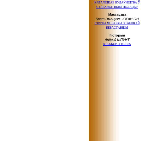
КАТАЛІЦКАЕ БУДАЎНІЦТВА Ў
СТАРАЖЫТНЫМ ПОЛАЦКУ
Мастацтва
Брат Эмануэль ЮРАН OH
СВЯТЫ ЯН БОЖЫ З ВЯЛІКАЙ
БЕРАСТАВІЦЫ
Гісторыя
Андрэй ШПУНТ
КРЫЖОВЫ ШЛЯХ