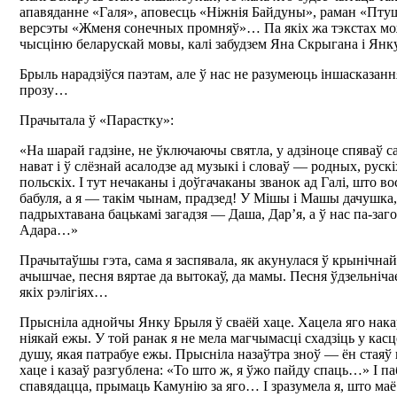
апавяданне «Галя», аповесць «Ніжнія Байдуны», раман «Птуш
версэты «Жменя сонечных промняў»… Па якіх жа тэкстах мо
чысціню беларускай мовы, калі забудзем Яна Скрыгана і Янк
Брыль нарадзіўся паэтам, але ў нас не разумеюць іншасказанн
прозу…
Прачытала ў «Парастку»:
«На шарай гадзіне, не ўключаючы святла, у адзіноце спяваў с
нават і ў слёзнай асалодзе ад музыкі і словаў — родных, рускіх
польскіх. І тут нечаканы і доўгачаканы званок ад Галі, што во
бабуля, а я — такім чынам, прадзед! У Мішы і Машы дачушка,
падрыхтавана бацькамі загадзя — Даша, Дар’я, а ў нас па-за
Адара…»
Прачытаўшы гэта, сама я заспявала, як акунулася ў крынічнай
ачышчае, песня вяртае да вытокаў, да мамы. Песня ўдзельніча
якіх рэлігіях…
Прысніла аднойчы Янку Брыля ў сваёй хаце. Хацела яго нака
ніякай ежы. У той ранак я не мела магчымасці схадзіць у касц
душу, якая патрабуе ежы. Прысніла назаўтра зноў — ён стаяў
хаце і казаў разгублена: «То што ж, я ўжо пайду спаць…» І па
спавядацца, прымаць Камунію за яго… І зразумела я, што ма