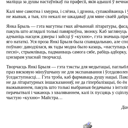
маліцца за душы настаўнікаў па прафесіі, якія адышлі ў вечна
Калі мне самотна і хмурна, і слёзна, і дрэнна, супакойваюць 
не жывыя, а тыя, хто некалі не шкадаваў для мяне сваёй дабрын
Янка Брыль — гэта магутны гмах айчыннай літаратуры, фаса
пакуль што аглядалі толькі павярхоўна, звонку. Каб заглянуць у
адчыніць насцеж дзверы і зайсці ў «кухню», гэта значыць пра
яго нататкі. Уся проза Янкі Брыля была спавядальнаю, але сп
поўнаю: даводзілася, як тады модна было казаць, «наступаць 
песні», стрымліваць, падманваць самога сябе, рабіць адборку
цэнзарам уласнай творчасці.
Творчасць Янкі Брыля — гэта тэксты для медытацыі, паглыб
праз вясковую мінуўшчыну не для экспанавання і ўседазволен
ўседаступнасці… Гэта трэба, каб фармаваць душу нацыі. Пак
не да літаратурных іншасказанняў, не да гіпербалізацыі, бо ён
выжываннем, пакуль што толькі выбраныя бедачыны з інтэліг
перачытвалі і чакаюць з хваляваннем, калі іх пусцяць у сціп
чыстую «кухню» Майстра…
Дан