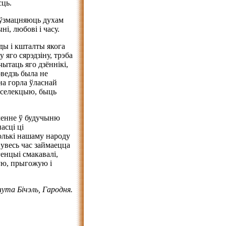
сць.
і ўзмацняюць духам
і, любові і часу.
ды і кшталты якога
 яго сярэдзіну, трэба
чытаць яго дзённікі,
оведзь была не
на горла ўласнай
, селекцыю, быць
ленне ў будучыню
асці ці
олькі нашаму народу
 увесь час займаецца
енцыі смакавалі,
лую, прыгожую і
ута Бічэль, Гародня.