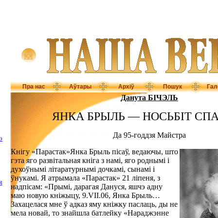
Пра нас
Аўтары
Архіў
Пошук
Гал
Данута БІЧЭЛЬ
ЯНКА БРЫЛЬ — НОСЬБІТ СП
Да 95-годдзя Майстра
Э
Кнігу «Парастак»Янка Брыль пісаў, ведаючы, што
гэта яго развітальная кніга з намі, яго роднымі і
духоўнымі літаратурнымі дочкамі, сынамі і
ўнукамі. Я атрымала «Парастак» 21 ліпеня, з
Я
надпісам: «Прымі, дарагая Дануся, яшчэ адну
маю новую кніжыцу, 9.VII.06, Янка Брыль…
Захацелася мне ў адказ яму кніжку паслаць, ды не
мела новай, то знайшла батлейку «Нараджэнне