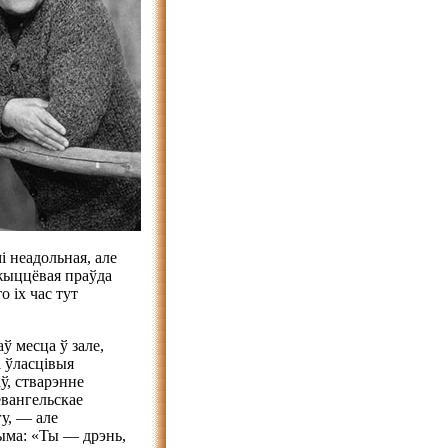
 неадольная, але
 жыццёвая праўда
 іх час тут
ў месца ў зале,
і ўласцівыя
ў, стварэнне
евангельскае
гу, — але
ыма: «Ты — дрэнь,