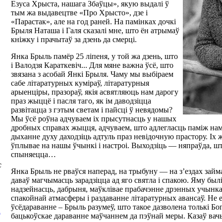
Езуса Хрыста, нашага Збаўцы», якую выдалі ў
тым жа выдавецтве «Про Хрысто», дзе і
«Парастак», але на год раней. На памінках дочкі
Брыля Наташа і Галя сказалі мне, што ён атрымаў
кніжку і прачытаў за дзень да смерці.
Янка Брыль памёр 25 ліпеня, у той жа дзень, што
і Валодзя Караткевіч... Для мяне важна ўсё, што
звязана з асобай Янкі Брыля. Чаму мы выбіраем
сабе літаратурных куміраў, літаратурныя
арыенціры, празораў, якія асвятляюць нам дарогу
праз жыццё і пасля таго, як ім даводзіцца
развітацца з гэтым светам і пайсці ў невядомы?
Мы ўсё роўна адчуваем іх прысутнасць у нашых
дробных справах жыцця, адчуваем, што адлегласць паміж намі
дыханне духу даходзіць адтуль праз невідочную прастору. Іх
ўплывае на нашы ўчынкі і настроі. Выходзіць — няпраўда, што
спыняецца…
C
Янка Брыль не рваўся наперад, на трыбуну — на з’ездах займа
даваў магчымасць зарадзіцца ад яго святла і спакою. Яму был
надзейнасць, дабрыня, маўклівае прабачэнне дрэнных учынка
спакойнай атмасферы і раздаванне літаратурных авансаў. Не 
ўсёдараванне – Брыль разумеў, што такое дазволена толькі Бо
А
бацькоўскае дараванне маўчаннем да пэўнай меры. Казаў вач