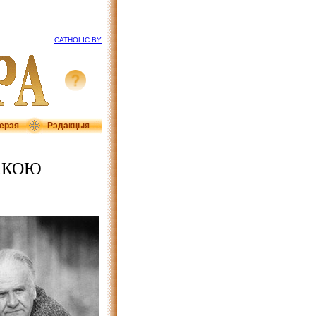
CATHOLIC.BY
ерэя
Рэдакцыя
АКОЮ