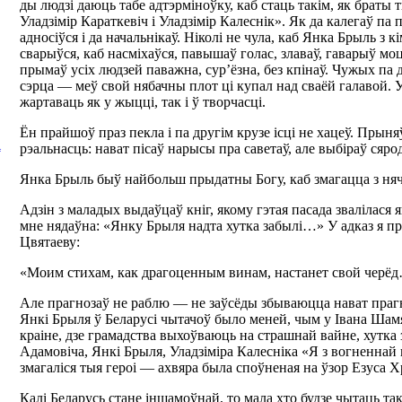
ды людзі даюць табе адтэрміноўку, каб стаць такім, як браты 
Уладзімір Караткевіч і Уладзімір Калеснік». Як да калегаў па п
адносіўся і да начальнікаў. Ніколі не чула, каб Янка Брыль з к
сварыўся, каб насміхаўся, павышаў голас, злаваў, гаварыў м
прымаў усіх людзей паважна, сур’ёзна, без кпінаў. Чужых па 
сэрца — меў свой нябачны плот ці купал над сваёй галавой. 
жартаваць як у жыцці, так і ў творчасці.
Ён прайшоў праз пекла і па другім крузе ісці не хацеў. Прын
рэальнасць: нават пісаў нарысы пра саветаў, але выбіраў сяро
А
Янка Брыль быў найбольш прыдатны Богу, каб змагацца з ня
Адзін з маладых выдаўцаў кніг, якому гэтая пасада звалілася я
мне нядаўна: «Янку Брыля надта хутка забылі…» У адказ я 
Цвятаеву:
«Моим стихам, как драгоценным винам, настанет свой черё
Але прагнозаў не раблю — не заўсёды збываюцца нават праг
Янкі Брыля ў Беларусі чытачоў было меней, чым у Івана Шамя
краіне, дзе грамадства выхоўваюць на страшнай вайне, хутка 
Адамовіча, Янкі Брыля, Уладзіміра Калесніка «Я з вогненнай 
змагаліся тыя героі — ахвяра была споўненая на ўзор Езуса Х
Калі Беларусь стане іншамоўнай, то мала хто будзе чытаць такі