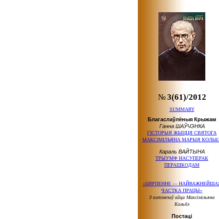
№
3(61)/2012
SUMMARY
Благаслаўлёныя Крыжам
Ганна ШАЎЧЭНКА
ГІСТОРЫЯ ЖЫЦЦЯ СВЯТОГА
МАКСІМІЛЬЯНА МАРЫЯ КОЛЬБ
Караль ВАЙТЫНА
ТРЫУМФ НАСУПЕРАК
ПЕРАШКОДАМ
«ЦЯРПЕННЕ — НАЙВАЖНЕЙША
ЧАСТКА ПРАЦЫ»
З катэхезаў айца Максімільяна
Кольбэ
Постаці