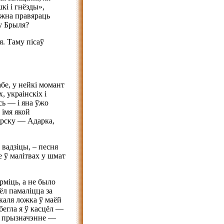
кі і гнёзды»,
жна правяраць
у Брыля?
я. Таму пісаў
абе, у нейкі момант
, украінскіх і
сь — і яна ўжо
 імя якой
горску — Адарка,
 вадзіцы, – песня
е ў малітвах у шмат
рміць, а не было
ёл памаліцца за
 каля ложка ў маёй
бегла я ў касцёл —
ё прызначэнне —