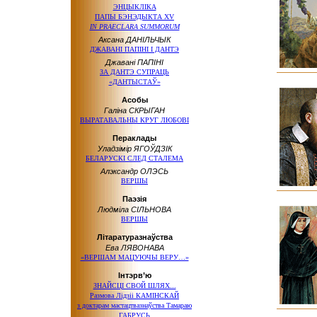
ЭНЦЫКЛІКА
ПАПЫ БЭНЭДЫКТА XV
IN PRAECLARA SUMMORUM
Аксана ДАНІЛЬЧЫК
ДЖАВАНІ ПАПІНІ І ДАНТЭ
Джавані ПАПІНІ
ЗА ДАНТЭ СУПРАЦЬ
«ДАНТЫСТАЎ»
Асобы
Галіна СКРЫГАН
ВЫРАТАВАЛЬНЫ КРУГ ЛЮБОВІ
Пераклады
Уладзімір ЯГОЎДЗІК
БЕЛАРУСКІ СЛЕД СТАЛЕМА
Алэксандр ОЛЭСЬ
ВЕРШЫ
Паэзія
Людміла СІЛЬНОВА
ВЕРШЫ
Літаратуразнаўства
Ева ЛЯВОНАВА
«ВЕРШАМ МАЦУЮЧЫ ВЕРУ…»
Інтэрв’ю
ЗНАЙСЦІ СВОЙ ШЛЯХ...
Размова Лідзіі КАМІНСКАЙ
з доктарам
мастацтвазнаўства Тамараю
ГАБРУСЬ