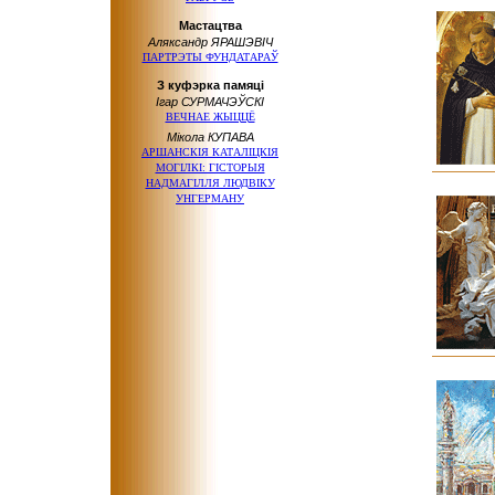
Мастацтва
Аляксандр ЯРАШЭВІЧ
ПАРТРЭТЫ ФУНДАТАРАЎ
З куфэрка памяці
Ігар СУРМАЧЭЎСКІ
ВЕЧНАЕ ЖЫЦЦЁ
Мікола КУПАВА
АРШАНСКІЯ КАТАЛІЦКІЯ
МОГІЛКІ: ГІСТОРЫЯ
НАДМАГІЛЛЯ ЛЮДВІКУ
УНГЕРМАНУ