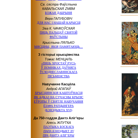
Св. сястра Фаўстына
КАВАЛЬСКАЯ ZMBM
БОЖАЯ ДАБРЫНЯ
Вера ГАЛУБОВІЧ
ДЛЯ НАС І НАШАЙ КАРЫСЦІ
Эва К. ЧАЧКОЎСКАЯ
ПЯЦЬ ПАЛЬЦАЎ СВЯТОЙ
ФАЎСТЫНЫ
Крыстына ЛЯЛЬКО
МЯСЦІНЫ, ЯКІЯ ПАМЯТАЮЦЬ…
З гісторыі хрысціянства
Томас МЕНЦАЛЬ
«ПЯЦЬ ХРОСТАЎ РУСІ»
Ў ПОМНІКАХ ДАЎНЯГА
ЎСХОДНЕСЛАВЯНСКАГА
ПІСЬМЕНСТВА
Навучанне Касцёла
Андрэй АГАПАЎ
ХРЫСЦІЯНСКІЯ КАШТОЎНАСЦІ
ЯК АДКАЗ НА СУЧАСНЫ КРЫЗІС
ЕЎРОПЫ Ў СВЯТЛЕ НАВУЧАННЯ
ЁЗАФА РАТЦЫНГЕРА
(БЭНЭДЫКТА XVI)
Да 750-годдзя Дантэ Аліг’еры
Алесь ЖЛУТКА
ПАЭТЫКА БОСКАГА
ПАПА БЭНЭДЫКТ XV
ПРА ДАНТЭ АЛІГ’ЕРЫ