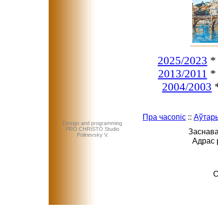
2025/2023
2013/2011
2004/2003
Пра часопіс
::
Аўтар
Design and programming
PRO CHRISTO Studio
Заснава
Polinevsky V.
Адрас 
C