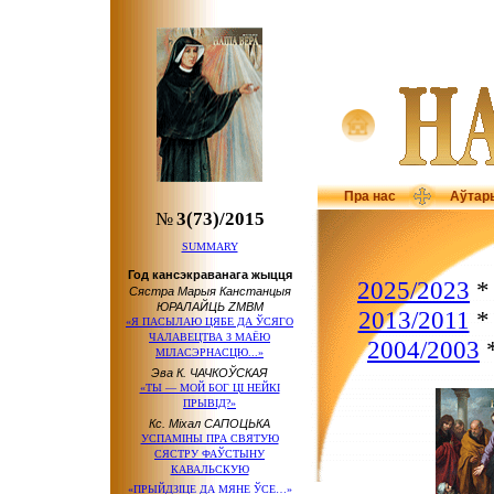
Пра нас
Аўтар
№
3(73)/2015
SUMMARY
Год кансэкраванага жыцця
2025/2023
Сястра Марыя Канстанцыя
ЮРАЛАЙЦЬ ZMBM
2013/2011
«Я ПАСЫЛАЮ ЦЯБЕ ДА ЎСЯГО
ЧАЛАВЕЦТВА З МАЁЮ
2004/2003
МІЛАСЭРНАСЦЮ...»
Эва К. ЧАЧКОЎСКАЯ
«ТЫ — МОЙ БОГ ЦІ НЕЙКІ
ПРЫВІД?»
Кс. Міхал САПОЦЬКА
УСПАМІНЫ ПРА СВЯТУЮ
СЯСТРУ ФАЎСТЫНУ
КАВАЛЬСКУЮ
«ПРЫЙДЗІЦЕ ДА МЯНЕ ЎСЕ…»