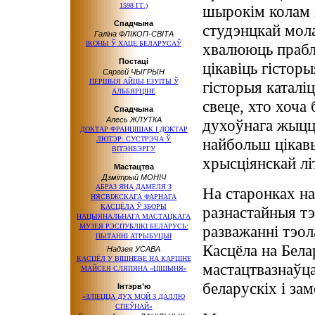
1598 ГГ.)
шырокім колам і
Спадчына
студэнцкай молад
Галіна ФЛІКОП-СВІТА
ІКОНЫ Ў ХАЦЕ БЕЛАРУСАЎ
хвалююць прабл
Постаці
цікавіць гістор
Сяргей ЧЫГРЫН
ПЕРШЫЯ АЙЦЫ ЕЗУІТЫ Ў
гісторыя каталіц
АЛЬБЯРЦІНЕ
свеце, хто хоча 
Спадчына
Алесь ЖЛУТКА
духоўнага жыцця
ДОКТАР ФРАНЦІШАК І ДОКТАР
ЛЮТЭР: СУСТРЭЧА Ў
найбольш цікавы
ВІТЭНБЭРГУ
хрысціянскай лі
Мастацтва
Дзмітрый МОНІЧ
АБРАЗ ЯНА ДАМЕЛЯ З
На старонках на
НЯСВІЖСКАГА ФАРНАГА
КАСЦЁЛА Ў ЗБОРЫ
разнастайныя тэ
НАЦЫЯНАЛЬНАГА МАСТАЦКАГА
МУЗЕЯ РЭСПУБЛІКІ БЕЛАРУСЬ:
разважанні тэола
ПЫТАННІ АТРЫБУЦЫІ
Касцёла на Бела
Надзея УСАВА
КАСЦЁЛ У ВІШНЕВЕ НА КАРЦІНЕ
мастацтвазнаўца
МАЙСЕЯ СЛЯПЯНА «ЦІШЫНЯ»
беларускіх і за
Інтэрв’ю
«ЗЛІЕЦЦА ДУХ МОЙ З ДАЛЛЮ
СПЕЎНАЙ»