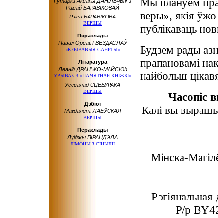
Мы плануем пра
Гутарка Аксаны ДАНІЛЬЧЫК з
Раісай БАРАВІКОВАЙ
веры», якія ўжо 
Раіса БАРАВІКОВА
ВЕРШЫ
публікаваць нов
Пераклады
Павал Орсаг ГВЕЗДАСЛАЎ
Будзем рады азн
«КРЫВАВЫЯ САНЕТЫ»
прапановамі нак
Літаратура
Леанід ДРАНЬКО-МАЙСЮК
найбольш цікавя
УРЫВАК З «ПАМЯТНАЙ КНІЖКІ»
Усевалад СЦЕБУРАКА
ВЕРШЫ
Часопіс в
Дэбют
Калі вы вырашы
Магдалена ЛАЕЎСКАЯ
ВЕРШЫ
Пераклады
Луіджы ПІРАНДЭЛА
ЛІМОНЫ З СІЦЫЛІІ
Мінска-Магілё
Рэгіянальна
Р/р BY4