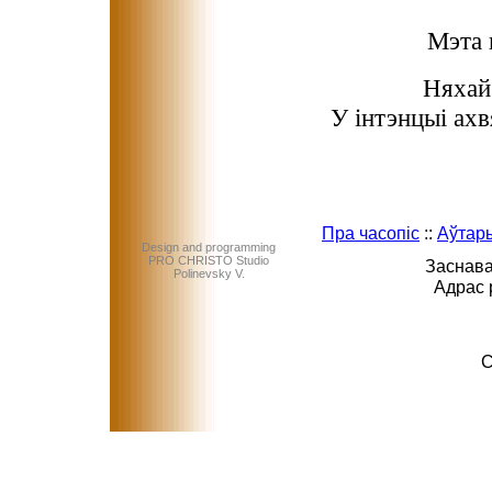
Мэта 
Няхай
У інтэнцыі ах
Пра часопіс
::
Аўтар
Design and programming
PRO CHRISTO Studio
Заснава
Polinevsky V.
Адрас 
C