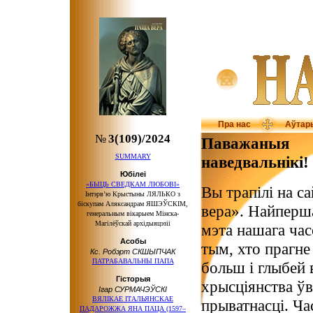
Пра нас
Аўтар
№
3(109)/2024
Паважаныя
SUMMARY
наведвальнікі!
Юбілеі
«БЫЦЬ СВЕДКАМ ЛЮБОВІ»
Вы трапілі на с
Інтэрв’ю Крыстыны ЛЯЛЬКО з
біскупам Аляксандрам ЯШЭЎСКІМ,
вера». Найперша
генеральным вікарыем Мінска-
Магілёўскай архідыяцэзіі
мэта нашага час
Асобы
тым, хто прагне
Кс. Робэрт СКШЫПЧАК
ПАТРАБАВАЛЬНЫ ПАПА
больш і глыбей 
Гісторыя
хрысціянства ўв
Ігар СУРМАЧЭЎСКІ
ВЯЛІКАЕ ІТАЛЬЯНСКАЕ
прыватнасці. Ча
ПАДАРОЖЖА ЯНА ПАЦА (1597–