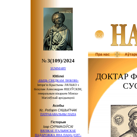
Пра нас
Аўтар
№
3(109)/2024
SUMMARY
ДОКТАР Ф
Юбілеі
«БЫЦЬ СВЕДКАМ ЛЮБОВІ»
СУ
Інтэрв’ю Крыстыны ЛЯЛЬКО з
біскупам Аляксандрам ЯШЭЎСКІМ,
генеральным вікарыем Мінска-
Магілёўскай архідыяцэзіі
Асобы
Кс. Робэрт СКШЫПЧАК
ПАТРАБАВАЛЬНЫ ПАПА
Гісторыя
Ігар СУРМАЧЭЎСКІ
ВЯЛІКАЕ ІТАЛЬЯНСКАЕ
ПАДАРОЖЖА ЯНА ПАЦА (1597–