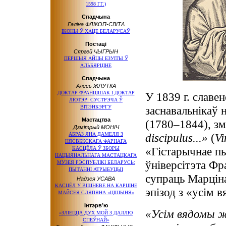
1598 ГГ.)
Спадчына
Галіна ФЛІКОП-СВІТА
ІКОНЫ Ў ХАЦЕ БЕЛАРУСАЎ
Постаці
Сяргей ЧЫГРЫН
ПЕРШЫЯ АЙЦЫ ЕЗУІТЫ Ў
АЛЬБЯРЦІНЕ
Спадчына
Алесь ЖЛУТКА
ДОКТАР ФРАНЦІШАК І ДОКТАР
У 1839 г. славенс
ЛЮТЭР: СУСТРЭЧА Ў
ВІТЭНБЭРГУ
заснавальнікаў 
Мастацтва
(1780–1844), зм
Дзмітрый МОНІЧ
АБРАЗ ЯНА ДАМЕЛЯ З
discipulus...»
(
V
НЯСВІЖСКАГА ФАРНАГА
«Гістарычнае п
КАСЦЁЛА Ў ЗБОРЫ
НАЦЫЯНАЛЬНАГА МАСТАЦКАГА
ўніверсітэта Фр
МУЗЕЯ РЭСПУБЛІКІ БЕЛАРУСЬ:
ПЫТАННІ АТРЫБУЦЫІ
супраць Марціна
Надзея УСАВА
КАСЦЁЛ У ВІШНЕВЕ НА КАРЦІНЕ
эпізод з «усім 
МАЙСЕЯ СЛЯПЯНА «ЦІШЫНЯ»
Інтэрв’ю
«Усім вядомы ж
«ЗЛІЕЦЦА ДУХ МОЙ З ДАЛЛЮ
СПЕЎНАЙ»