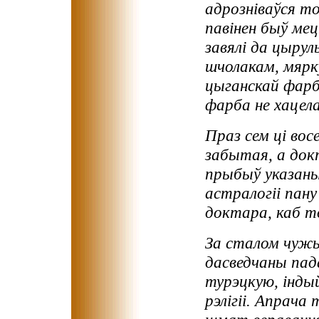
адрозніваўся то
павінен быў ме
завялі да цырул
шчолакам, мярк
цыганскай фарб
фарба не хацела
Праз сем ці вос
забытая, а док
прыбыў указаны
астралогіі пану 
доктара, каб т
За сталом чужын
дасведчаны пад
турэцкую, інды
рэлігіі. Апрача