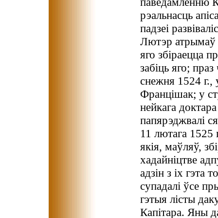
паведамленню К
рэальнасць апіса
падзеі развівалі
Лютэр атрымаў 
яго збіраецца п
забіць яго; пра
снежня 1524 г.,
Францішак; у ст
нейкага доктара
папярэджвалі сяб
11 лютага 1525 
якія, маўляў, зб
хадайніцтве ад
адзін з іх гэта 
супадалі ўсе пр
гэтыя лісты дак
Капітара. Яны д