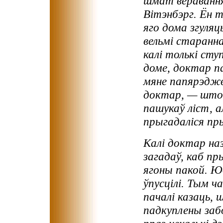
шмат веравання
Вітэнбэрг. Ён 
яго дома згуляц
вельмі старанна
калі толькі сту
доме, доктар па
мяне папярэджв
доктар, — што 
пашукаў ліст, а
прыгадаліся пр
Калі доктар наз
загадаў, каб пры
ягоны пакой. Юд
ўпусцілі. Тым ч
пачалі казаць,
падкуплены забо