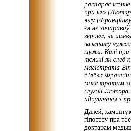
распараджэнне с
пра яго [Лютэра
яму [Францішку]
ён не зачараваў 
героем, не асме
важнаму чужазе
мужа. Калі пра 
толькі як след 
магістрата Віт
д’ябла Франціш
магістратам зд
слугой Лютэра:
адпушчаны з пр
Далей, каментую
гіпотэзу пра то
доктарам меды