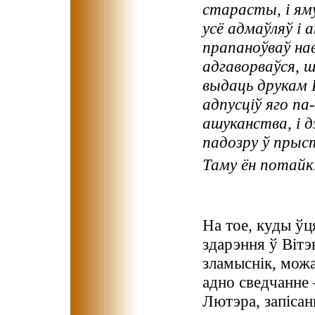
старасты, і яму
усё адмаўляў і 
прапаноўваў на
адгаворваўся, ш
выдаць друкам 
адпусціў яго па
ашуканства, і д
падозру ў прыст
Таму ён потайкі
На тое, куды ўц
здарэння ў Віт
зламыснік, мож
адно сведчанне
Лютэра, запісан