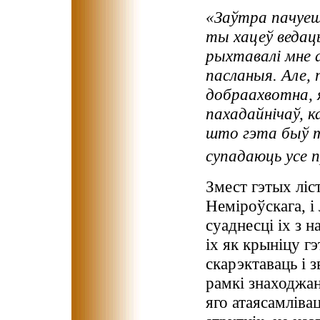
«Заўтра пачуеш
ты хацеў ведаць
рыхтавалі мне а
пасланыя. Але, 
добраахвотна, я
пахадайнічаў, ка
што гэта быў то
супадаюць усе
Змест гэтых ліст
Неміроўскага, і 
суаднесці іх з н
іх як крыніцу г
скарэктаваць і 
рамкі знаходжан
яго атаясамліва