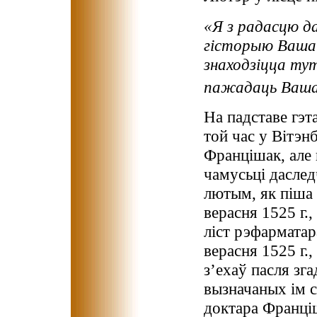
«Я з радасцю да
гісторыю Вашай
знаходзіцца тут
пажадаць Вашай
На падставе гэт
той час у Вітэн
Францішак, але 
чамусьці даслед
лютым, як піша 
верасня 1525 г.
ліст рэфарматар
верасня 1525 г.,
з’ехаў пасля зг
вызначаных ім 
доктара Франціш