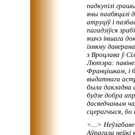
падкупілі граш
яны паабяцалі д
атруціў і пазб
пагадзіўся зраб
яшчэ іншага до
іхняму даверана
з Вроцлава ў Сі
Лютэра: павіне
Францішкам, і б
выдатнага астр
была дакладна 
будзе добра ап
дасведчаным ча
сцерагчыся, бо 
<...> Неўзабаве
Аўрагала нейкі 