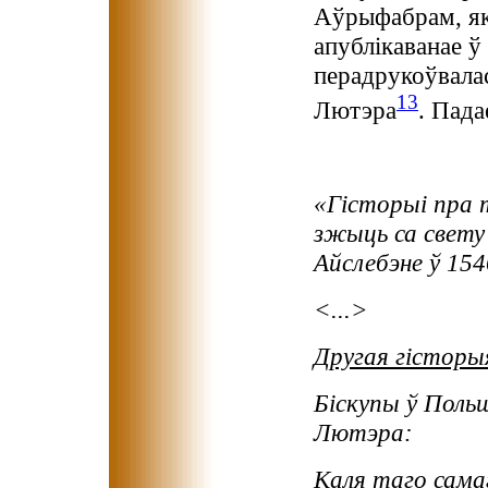
Аўрыфабрам, які
апублікаванае ў 
перадрукоўвала
13
Лютэра
. Пада
«Гісторыі пра 
зжыць са свету і
Айслебэне ў 154
<...>
Другая гісторы
Біскупы ў Поль
Лютэра:
Каля таго сама