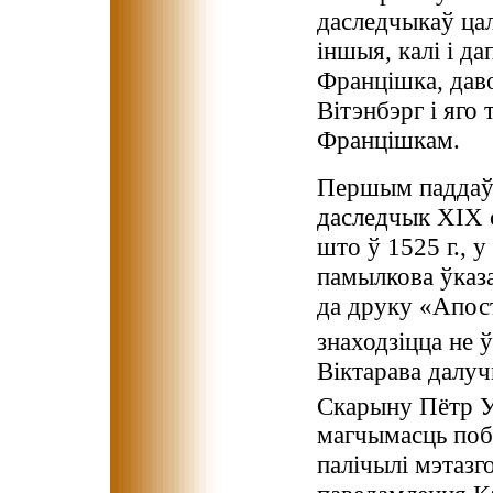
даследчыкаў цал
іншыя, калі і да
Францішка, дав
Вітэнбэрг і яго 
Францішкам.
Першым паддаў 
даследчык ХІХ с
што ў 1525 г., у
памылкова ўказ
да друку «Апос
знаходзіцца не ў
Віктарава далуч
Скарыну Пётр У
магчымасць побы
палічылі мэтаз