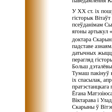
паведамлення Ка
У XX ст. іх пош
гісторык Вітаўт
псеўданімам Сым
ягоны артыкул 
доктара Скары
падставе азнаям
датычных жыцця
перагляд гістор
Больш дэталёвы
Тумаш пакінуў н
іх спасылак, ап
пратэстанцкага 
Ёгана Матэзіюса
Віктарава і Ула
Скарыны ў Вітэн