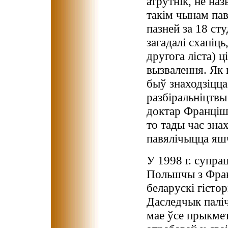
атрутнік, не наз
такім чынам пав
пазней за 18 сту
загадалі схапіць
другога ліста) ц
вызвалення. Як 
быў знаходзіцца
разбіральніцтвы
доктар Франціша
то тады час зна
павялічыцца яшч
У 1998 г. супра
Польшчы з Фран
беларускі гісто
Даследчык паліч
мае ўсе прыкмет