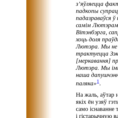
з’яўляецца фак
падкопы супрац
падазраваўся ў
самім Лютэрам.
Вітэнбэрга, сап
хоць доля праўд
Лютэра. Мы не 
трактуецца Зэ
[меркавання] п
Лютэра. Мы імк
наша дапушчэнн
1
паляка»
.
На жаль, аўтар н
якіх ён узяў гэт
само існаванне 
і гістарычную в