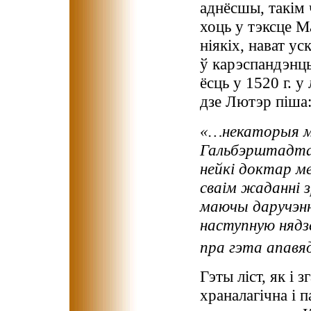
аднёсшы, такім 
хоць у тэксце М
ніякіх, нават ус
ў карэспандэнцы
ёсць у 1520 г. у
дзе Лютэр піша
«…некаторыя ма
Гальбэрштадта с
нейкі доктар м
сваім жаданні з
маючы даручэнн
наступную нядз
пра гэта апавя
Гэты ліст, як і з
храналагічна і 