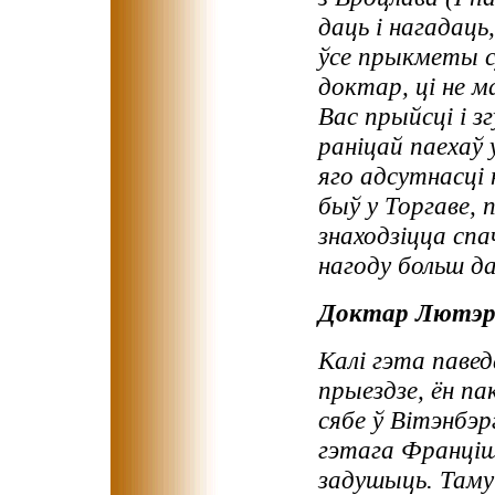
даць і нагадаць,
ўсе прыкметы су
доктар, ці не м
Вас прыйсці і з
раніцай паехаў 
яго адсутнасці 
быў у Торгаве, 
знаходзіцца сп
нагоду больш да
Доктар Лютэр 
Калі гэта паве
прыездзе, ён па
сябе ў Вітэнбэр
гэтага Франціш
задушыць. Таму