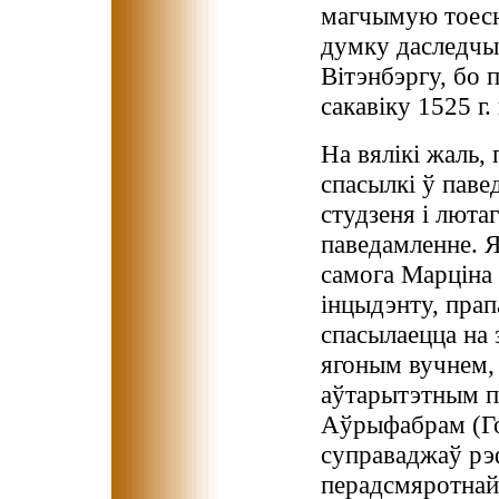
магчымую тоесн
думку даследчык
Вітэнбэргу, бо п
сакавіку 1525 г
На вялікі жаль, 
спасылкі ў паве
студзеня і лютаг
паведамленне. Я
самога Марціна 
інцыдэнту, пра
спасылаецца на 
ягоным вучнем,
аўтарытэтным п
Аўрыфабрам (Г
суправаджаў рэ
перадсмяротнай 