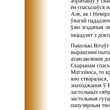
апрабаваў у сва
ён спасылаўся н
Але, як і Неміро
ўвагай пададзен
ўжо згаданыя лі
інцыдэнт з док
Паколькі Вітаўт
вырашэнні пыта
атаясамлення д
Скарынам спасы
Матэзіюса, то к
яно стваралася, 
знаходжання ў 
застольных сябр
застольныя гута
папулярным тво