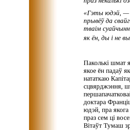
праз некалькі дз
«Гэты юдэй, — 
прывёў да свайг
тваім суайчынн
як ён, ды і не 
Паколькі шмат я
якое ён падаў я
нататкаю Капітар
сцвярджэння, шт
першапачатковай
доктара Франціш
юдэй, пра яког
праз сем ці вос
Вітаўт Тумаш зр