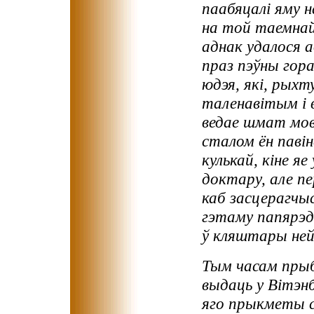
паабяцалі яму 
на той таемнай
аднак удалося а
праз пэўны гора
юдэя, які, рых
таленавітым і 
ведае шмат мова
сталом ён павін
кулькай, кіне яе
доктару, але п
каб засцерагчы
гэтаму папярэд
ў кляштары ней
Тым часам прыб
выдаць у Вітэнб
яго прыкметы с