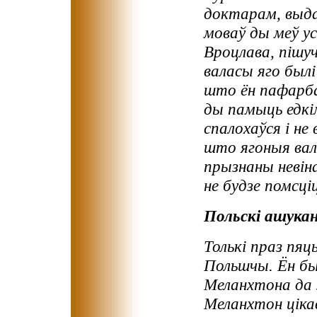
доктарам, выдаў
моваў ды меў ус
Вроцлава, пішу
валасы яго был
што ён пафарбав
ды памыць едкі
спалохаўся і не 
што ягоныя вал
прызнаны невін
не будзе помсціц
Польскі ашука
Толькі праз пяц
Польшчы. Ён бы
Меланхтона да з
Меланхтон цікав