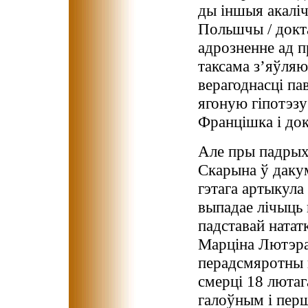
ды іншыя акалі
Польшчы / докт
адрозненне ад 
таксама з’яўляю
верагоднасці па
ягоную гіпотэзу
Францішка і до
Але пры падрых
Скарына ў дакум
гэтага артыкула
выпадае лічыць 
падставай натат
Марціна Лютэра
перадсмяротны п
смерці 18 лютага
галоўным і пер