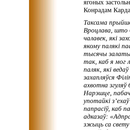
ягоных застоль
Конрадам Кардат
Таксама прыйшо
Вроцлава, што 
чалавек, які зах
якому палякі п
тысячы залатых 
так, каб я мог
паляк, які вед
захапляўся Філі
ахвотна згуляў 
Нарэшце, пабач
употайкі з’еха
папрасіў, каб п
адказаў: «Адпра
зжыць са свету