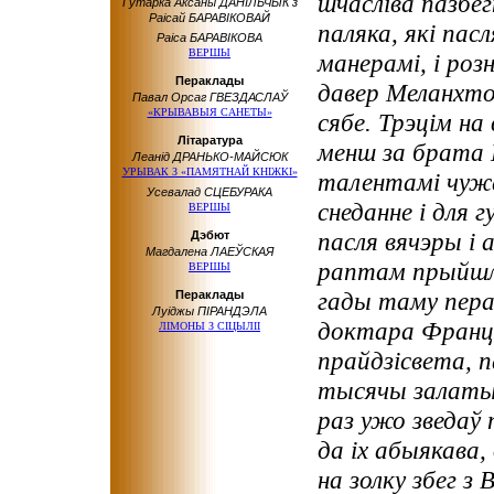
шчасліва пазбе
Гутарка Аксаны ДАНІЛЬЧЫК з
Раісай БАРАВІКОВАЙ
паляка, які пас
Раіса БАРАВІКОВА
ВЕРШЫ
манерамі, і роз
Пераклады
давер Меланхто
Павал Орсаг ГВЕЗДАСЛАЎ
«КРЫВАВЫЯ САНЕТЫ»
сябе. Трэцім на
Літаратура
менш за брата 
Леанід ДРАНЬКО-МАЙСЮК
УРЫВАК З «ПАМЯТНАЙ КНІЖКІ»
талентамі чужа
Усевалад СЦЕБУРАКА
снеданне і для 
ВЕРШЫ
паcля вячэры і 
Дэбют
Магдалена ЛАЕЎСКАЯ
раптам прыйшла
ВЕРШЫ
гады таму перас
Пераклады
Луіджы ПІРАНДЭЛА
доктара Франці
ЛІМОНЫ З СІЦЫЛІІ
прайдзісвета, п
тысячы залатых
раз ужо зведаў 
да іх абыякава,
на золку збег з