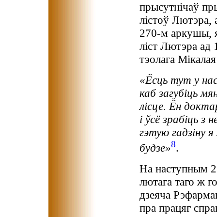
прысутнічаў пры
лістоў Лютэра, 
270-м аркушы, 
ліст Лютэра ад 
тэолага Мікалая
«Ёсць тут у нас
каб загубіць м
лісце. Ён докт
і ўсё зрабіць з
гэтую гадзіну я
8
будзе»
.
На наступным 2
лютага таго ж г
дзеяча Рэфарма
пра працяг спра