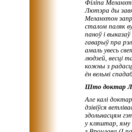
Філіпа Меланхт
Лютэра ды завя
Меланхтон запр
сталом паляк ву
паноў і выказаў
гаварыў пра рэл
амаль увесь све
людзей, весці 
кожны з радасц
ён вельмі спада
Што доктар Лю
Але калі доктар
дзівіўся ветліва
здольнасцям гэ
у кляштар, яму 
з Вроцлава (І п