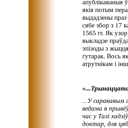
апублікаваныя ў
якія потым пер
выдадзены праз 
сябе збор з 17 к
1565 гг. Як узо
выкладзе праўда
эпізоды з жыцця
гутарак. Вось я
атрутнікам і ін
«...Трынаццата
...У саракавым
ведама я прывёў
час у Талі хадзі
доктар, для цяб