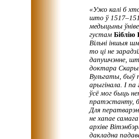
«Ужо калі б хто
што ў 1517–151
медыцыны ўніве
густам
Біблію
Вільні іншыя шм
то ці не зарадз
дапушчэнне, шт
доктара Скарын
Вульгаты, быў 
арыгінала. I па
ўсё мог быць н
пратэстанту, 
Для ператварэн
не хапае самага
архіве Вітэнбэр
дакладна падава