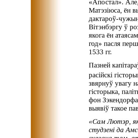
«Апостал». Але,
Матэзіюса, ён в
дактароў-чужынц
Вітэнбэргу ў ро
якога ён атаяса
год» пасля перш
1533 гг.
Пазней капітара
расійскі гісторы
звярнуў увагу н
гісторыка, паліт
фон Зэкендорфа
выявіў такое па
«Сам Лютэр, як 
студзені да Амсд
сказана там, а