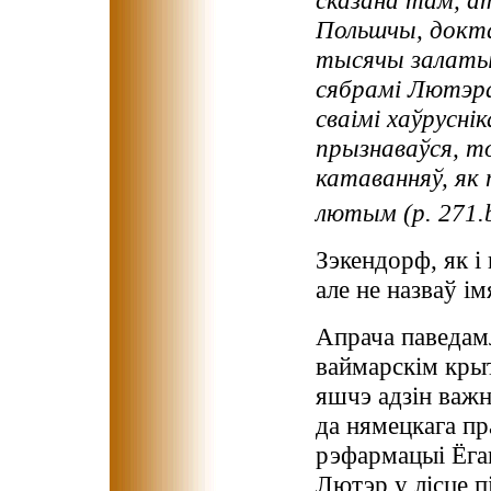
Польшчы, докт
тысячы залатых
сябрамі Лютэра
сваімі хаўруснік
прызнаваўся, т
катаванняў, як
лютым (p. 271.
Зэкендорф, як і 
але не назваў і
Апрача паведам
ваймарскім кры
яшчэ адзін важн
да нямецкага пр
рэфармацыі Ёга
Лютэр у лісце п