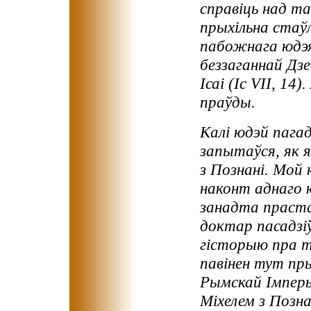
справіць над т
прыхільна стаўл
пабожнага юдэя,
беззаганнай Дзе
Ісаі (Іс VII, 1
праўды.
Калі юдэй пага
запытаўся, як я
з Познані. Мой
наконт аднаго 
занадта праста
доктар пасадзіў
гісторыю пра т
павінен тут пр
Рымскай Імперы
Міхелем з Позна