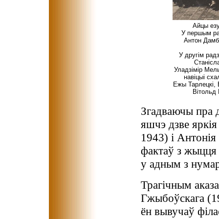
Айцы езу
У першым ра
Антон Дамбр
У другім радз
Станісла
Уладзімір Мель
навіцыі сха
Ежы Тарлецкі, 
Вітольд 
Згадваючы пра д
яшчэ дзве яркі
1943) і Антонія
фактаў з жыцця
у адным з нума
Трагічным аказа
Гжыбоўскага (19
ён вывучаў філа