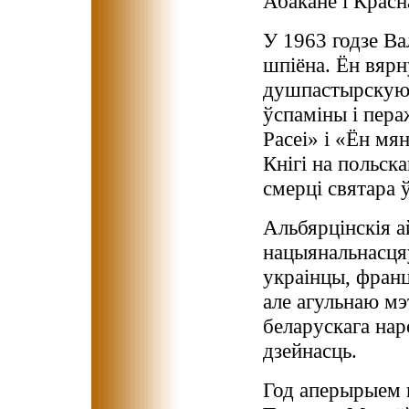
Абакане і Красн
У 1963 годзе Ва
шпіёна. Ён вяр
душпастырскую 
ўспаміны і пера
Расеі» і «Ён мя
Кнігі на польск
смерці святара 
Альбярцінскія а
нацыянальнасцяў
украінцы, франц
але агульнаю мэ
беларускага нар
дзейнасць.
Год аперырыем 