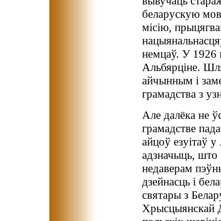
вывучаць стара
беларускую мов
місію, прыцягва
нацыянальнасцяў
немцаў. У 1926 
Альбярціне. Шл
айчынным і зам
грамадства з узн
Але далёка не ў
грамадстве пада
айцоў езyiтаў у
адзначыць, што
недаверам пэўны
дзейнасць і бела
святары з Белар
Хрысцыянскай Д