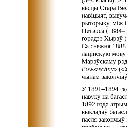
(3–4 класы). У 1
вёсцы Стара Ве
навіцыят, вывуч
рыторыку, між 
Петэрса (1884–
горадзе Хыраў (
Са снежня 1888 
лацінскую мову
Мараўскаму рэд
Powszechny»
(«У
чынам закончыў
У 1891–1894 гад
навуку на багас
1892 года атрым
выкладаў багасл
пасля закончыў