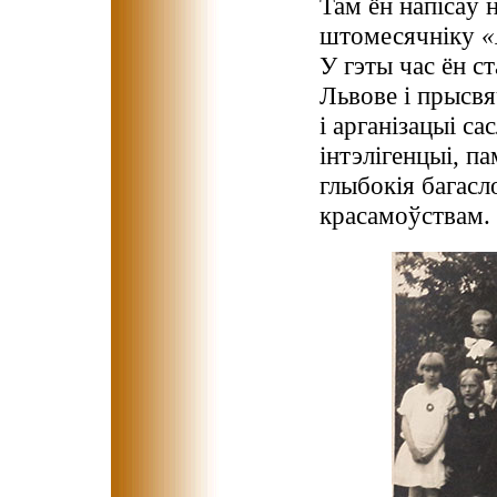
Там ён напісаў 
штомесячніку
«
У гэты час ён с
Львове і прысв
і арганізацыі с
інтэлігенцыі, п
глыбокія багасл
красамоўствам.