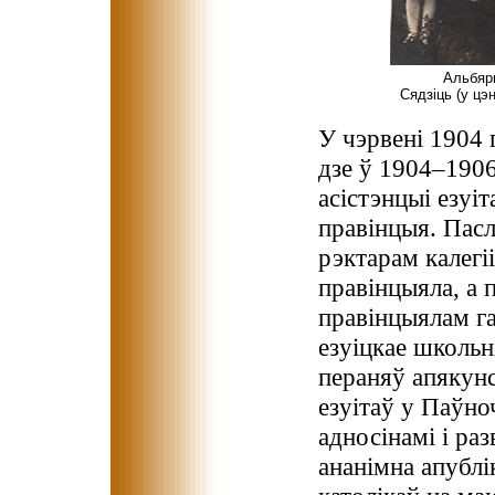
Альбярц
Сядзіць (у цэ
У чэрвені 1904 
дзе ў 1904–1906
асістэнцыі езуі
правінцыя. Пасл
рэктарам калегі
правінцыяла, а 
правінцыялам га
езуіцкае школьн
пераняў апякунс
езуітаў у Паўно
адносінамі і ра
ананімна апублі