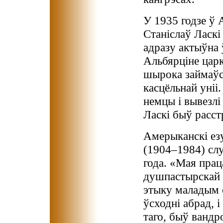
У 1935 годзе ў
Станіслаў Ласкі
адразу актыўна 
Альбярціне царкв
шырока займаўс
касцёльнай уніі
немцы і вывезлі
Ласкі быў расст
Амерыканскі ез
(1904–1984) сл
года. «Мая прац
душпастырскай і
этыку маладым е
ўсходні абрад, 
таго, быў вандр