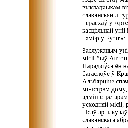
выкладчыкам ві
славянскай літур
пераехаў у Арге
касцёльнай уніі 
памёр у Буэнэс
Заслужаным унія
місіі быў Антон
Нарадзіўся ён н
багаслоўе ў Кра
Альбярціне спа
міністрам дому,
адміністратарам
усходняй місіі,
пісаў артыкулаў 
славянскага абр
кангрэсах.