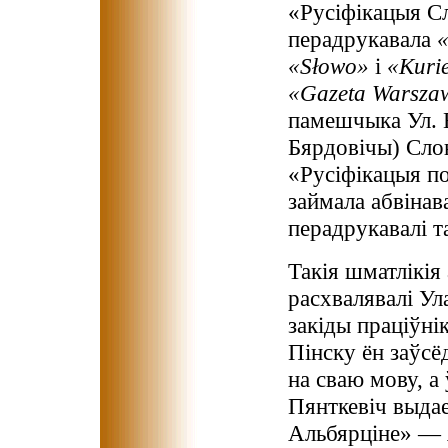
«Русіфікацыя С
перадрукавала
«Słowo»
і
«Kuri
«Gazeta Warsza
памешчыка Ул. Е
Бярдовічы) Слон
«Русіфікацыя по
займала абвінав
перадрукавалі т
Такія шматлікія
расхвалявалі Ул
закіды праціўні
Пінску ён заўсё
на сваю мову, а
Пянткевіч выда
Альбярціне» — я