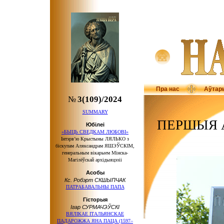
Пра нас
Аўтар
№
3(109)/2024
SUMMARY
ПЕРШЫЯ А
Юбілеі
«БЫЦЬ СВЕДКАМ ЛЮБОВІ»
Інтэрв’ю Крыстыны ЛЯЛЬКО з
біскупам Аляксандрам ЯШЭЎСКІМ,
генеральным вікарыем Мінска-
Магілёўскай архідыяцэзіі
Асобы
Кс. Робэрт СКШЫПЧАК
ПАТРАБАВАЛЬНЫ ПАПА
Гісторыя
Ігар СУРМАЧЭЎСКІ
ВЯЛІКАЕ ІТАЛЬЯНСКАЕ
ПАДАРОЖЖА ЯНА ПАЦА (1597–