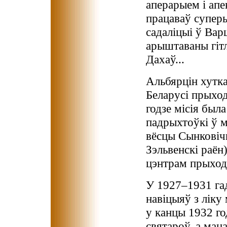
аперарыем і апе
працаваў супер
садаліцыі ў Вар
арыштаваны гітл
Дахаў...
Альбярцін хутка
Беларусі прыход
годзе місія был
падрыхтоўкі ў ма
вёсцы Сынковічы
Зэльвенскі раён
цэнтрам прыхода
У 1927–1931 га
навіцыяў з ліку
у канцы 1932 го
святароў, а ман