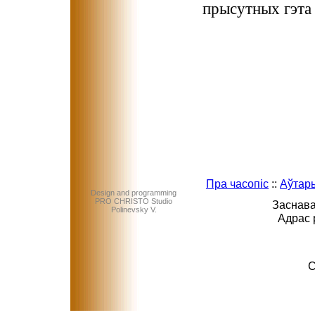
прысутных гэта 
Пра часопіс
::
Аўтар
Design and programming
PRO CHRISTO Studio
Заснава
Polinevsky V.
Адрас 
C