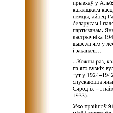
прыехаў у Альб
каталіцкага кас
немцы, айцец Г
беларусам і пал
партызанам. Ян
кастрычніка 194
вывезлі яго ў ле
і закапалі…
...Кожны раз, ка
па яго вузкіх ву
тут у 1924–1942 
спускаюцца яны 
Сярод іх – і на
1933).
Ужо прайшоў 91