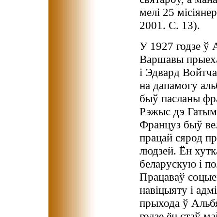
мелі 25 місіянер
2001. С. 13).
У 1927 годзе ў 
Варшавы прыеха
і Эдвард Войтча
на дапамогу аль
быў пасланы фр
Рэжыс дэ Гатым
Француз быў ве
працай сярод п
людзей. Ён хут
беларускую і по
Працаваў соцые
навіцыяту і адм
прыхода ў Альб
годзе ён стаў м