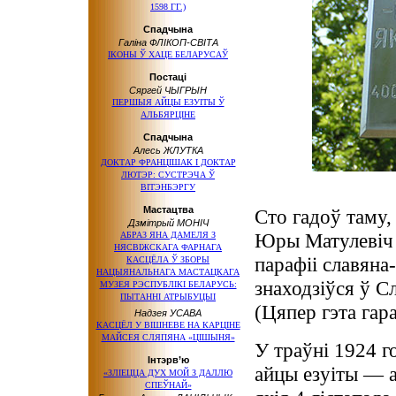
1598 ГГ.)
Спадчына
Галіна ФЛІКОП-СВІТА
ІКОНЫ Ў ХАЦЕ БЕЛАРУСАЎ
Постаці
Сяргей ЧЫГРЫН
ПЕРШЫЯ АЙЦЫ ЕЗУІТЫ Ў
АЛЬБЯРЦІНЕ
Спадчына
Алесь ЖЛУТКА
ДОКТАР ФРАНЦІШАК І ДОКТАР
ЛЮТЭР: СУСТРЭЧА Ў
ВІТЭНБЭРГУ
Мастацтва
Сто гадоў таму, 
Дзмітрый МОНІЧ
Юры Матулевіч 
АБРАЗ ЯНА ДАМЕЛЯ З
НЯСВІЖСКАГА ФАРНАГА
парафіі славяна
КАСЦЁЛА Ў ЗБОРЫ
НАЦЫЯНАЛЬНАГА МАСТАЦКАГА
знаходзіўся ў С
МУЗЕЯ РЭСПУБЛІКІ БЕЛАРУСЬ:
ПЫТАННІ АТРЫБУЦЫІ
(Цяпер гэта гара
Надзея УСАВА
КАСЦЁЛ У ВІШНЕВЕ НА КАРЦІНЕ
МАЙСЕЯ СЛЯПЯНА «ЦІШЫНЯ»
У траўні 1924 г
Інтэрв’ю
айцы езуіты — а
«ЗЛІЕЦЦА ДУХ МОЙ З ДАЛЛЮ
СПЕЎНАЙ»