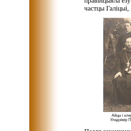
правінцыяла езу
частцы Галіцыі, 
Айцы і кле
Уладзімір П