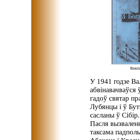
Вокла
У 1941 годзе В
абвінавачваўся
гадоў святар пр
Лубянцы і ў Бут
сасланы ў Сібір.
Пасля вызваленн
таксама падпол