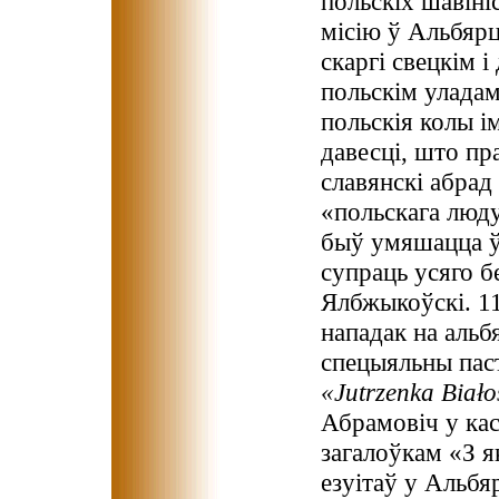
польскіх шавін
мiсiю ў Альбярц
скаргі свецкім 
польскiм улада
польскiя колы i
давесцi, што пр
славянскi абрад
«польскага люд
быў умяшацца ў
супраць усяго б
Ялбжыкоўскі. 11
нападак на aльб
спецыяльны паст
«Jutrzenka Biało
Абрамовіч у кас
загалоўкам «З я
езуітаў у Альбя