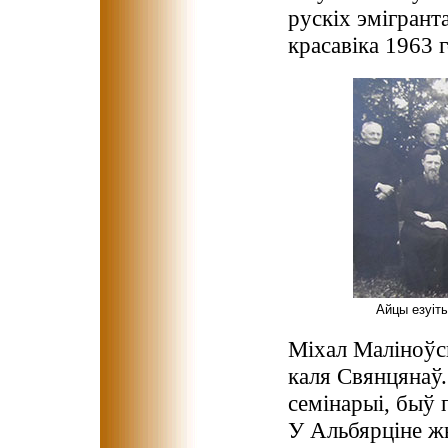
рускіх эмігранта
красавіка 1963 г
Айцы езуіты
Міхал Маліноўс
каля Свянцянаў
семінарыі, быў 
У Альбярціне ж