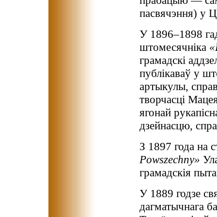
прабацыю — сам
пасвячэння) у Ц
У 1896–1898 гад
штомесячніка
«
грамадскі аддзе
публікаваў у ш
артыкулы, справ
творчасці Мацея
ягонай рукапісн
дзейнасцю, спра
З 1897 года на
Powszechny»
Ула
грамадскія пыта
У 1889 годзе св
дагматычнага ба