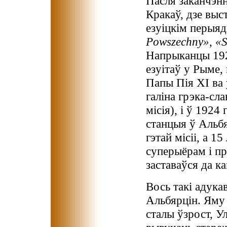
Пасля заканчэн
Кракаў, дзе выс
езуіцкім перыя
Powszechny»
,
«S
Напрыканцы 192
езуітаў у Рыме,
Папы Пія ХІ ва 
галіна грэка-сл
місія), і ў 1924
станцыя ў Альбя
гэтай місіі, а 1
суперыёрам i пр
заставаўся да к
Вось такі адука
Альбярцін. Яму
сталы ўзрост, У