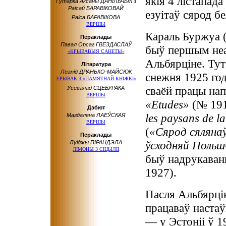
якія 4 лістапада
Гутарка Аксаны ДАНІЛЬЧЫК з
Раісай БАРАВІКОВАЙ
езуітаў сярод б
Раіса БАРАВІКОВА
ВЕРШЫ
Караль Буржуа 
Пераклады
Павал Орсаг ГВЕЗДАСЛАЎ
быў першым неа
«КРЫВАВЫЯ САНЕТЫ»
Альбярціне. Тут
Літаратура
Леанід ДРАНЬКО-МАЙСЮК
снежня 1925 год
УРЫВАК З «ПАМЯТНАЙ КНІЖКІ»
сваёй працы нап
Усевалад СЦЕБУРАКА
ВЕРШЫ
«Etudes»
(№ 191
Дэбют
les paysans de l
Магдалена ЛАЕЎСКАЯ
ВЕРШЫ
(
«Сярод сялянаў
Пераклады
ўсходняй Поль
Луіджы ПІРАНДЭЛА
ЛІМОНЫ З СІЦЫЛІІ
быў надрукаваны
1927).
Пасля Альбярці
працаваў наста
— у Эстоніі ў 1