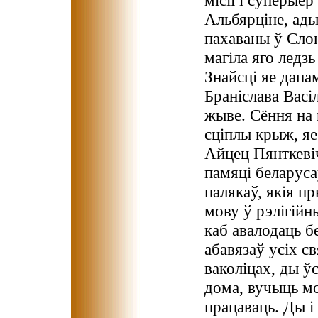
мicii і суперыёр
Альбярціне, ады
пахаваны ў Слон
магіла яго ледзь
Знайсці яе дапа
Браніслава Васі
жыве. Сёння на 
сціплы крыж, яе
Айцец Пянткевіч
памяці беларуса
палякаў, якія п
мову ў рэлігійн
каб авалодаць б
абавязаў усіх св
ваколіцах, ды ў
дома, вучыць мо
працаваць. Ды і