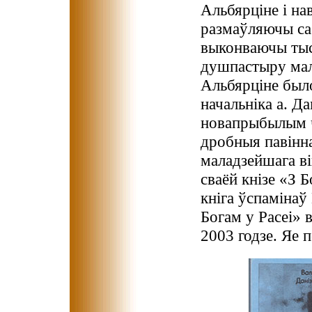
Альбярціне і на
размаўляючы са 
выконваючы тыс
душпастыру мало
Альбярціне было
начальніка а. Да
новапрыбылым ч
дробныя павінна
маладзейшага в
сваёй кнізе «З Б
кніга ўспамінаў
Богам у Расеі» 
2003 годзе. Яе 