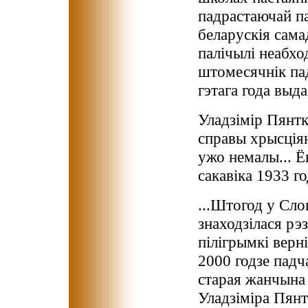
падрастаючай п
беларускія сама
палічылі неабхо
штомесячнік пад
гэтага года выд
Уладзімір Пянтк
справы хрысціян
ужо немалы... Ё
сакавіка 1933 г
...Штогод у Сло
знаходзілася рэ
пілігрымкі верн
2000 годзе падч
старая жанчына
Уладзіміра Пянт