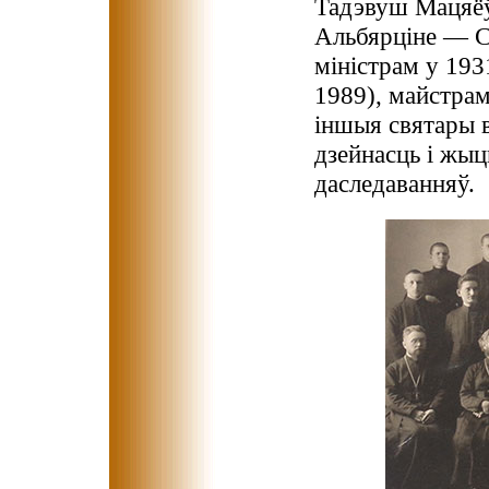
Тадэвуш Мацяёў
Альбярціне — С
міністрам у 19
1989), майстрам
іншыя святары в
дзейнасць і жы
даследаванняў.