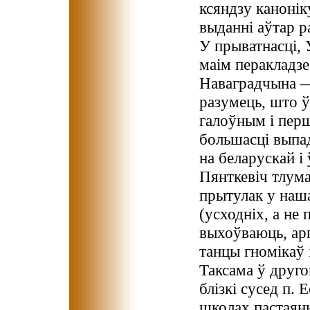
ксяндзу канонік
выданні аўтар р
У прыватнасці, 
маім перакладз
Наваградчына — 
разумець, што 
галоўным і пер
большасці выпа
на беларускай і
Пянткевіч тлум
прытулак у наша
(усходніх, а не
выхоўваюць, арг
танцы гномікаў і
Таксама ў друго
блізкі сусед п. 
школах пастаянн