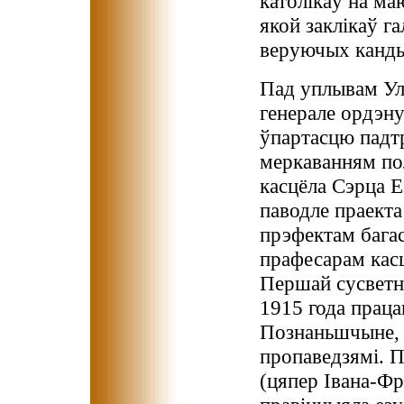
католікаў на ма
якой заклікаў г
веруючых канды
Пад уплывам Ула
генерале ордэну
ўпартасцю падт
меркаванням пол
касцёла Сэрца Е
паводле праект
прэфектам багас
прафесарам касц
Першай сусветн
1915 года праца
Познаньшчыне, 
пропаведзямі. П
(цяпер Івана-Фр