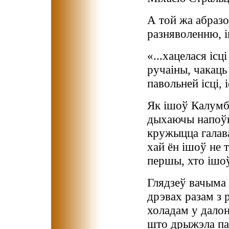
А той жа абразо
разняволенню, 
«...хацелася іс
ручаіны, чакаць 
павольней ісці, і
Як ішоў Калумб 
дыхаючы напоўн
кружыцца галава
хай ён ішоў не т
першы, хто ішоў
Глядзеў вачыма г
дрэвах разам з 
холадам у далон
што дрыжэла па