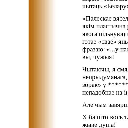
чытаць «Беларус
«Палескае вясел
якім пластычна 
якога пільнуюцца
гэтае «сваё» ян
фразаю: «...у на
вы, чужыя!
Чытаючы, я смяя
непрыдуманага,
зорак» у ******
непадобнае на ін
Але чым завярш
Хіба што вось т
жыве душа!