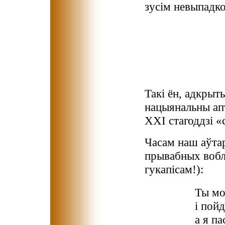
зусім невыпадко
Такі ён, адкрыт
нацыянальны апт
XXI стагоддзі «
Часам наш аўтар
прывабных вобла
гукапісам!):
Ты мо
і пой
а я п