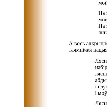
мой
На 
мне
На 
яшч
А вось адкрыццё
таямнічая нацы
Лясн
набір
лясн
абды
і сл
і мо
Лясн