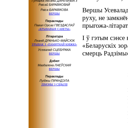
Гутарка Аксаны ДАНІЛЬЧЫК з
Раісай БАРАВІКОВАЙ
Вершы Усевалад
Раіса БАРАВІКОВА
ВЕРШЫ
руху, не замкнё
Пераклады
прыгожа-літара
Павал Орсаг ГВЕЗДАСЛАЎ
«КРЫВАВЫЯ САНЕТЫ»
І ў гэтым сэнсе
Літаратура
Леанід ДРАНЬКО-МАЙСЮК
«Беларускіх зор
УРЫВАК З «ПАМЯТНАЙ КНІЖКІ»
Усевалад СЦЕБУРАКА
смерць Радзімы
ВЕРШЫ
Дэбют
Магдалена ЛАЕЎСКАЯ
ВЕРШЫ
Пераклады
Луіджы ПІРАНДЭЛА
ЛІМОНЫ З СІЦЫЛІІ