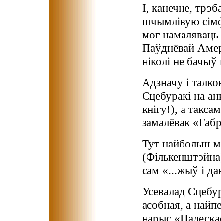
І, канечне, трэ
шчымлівую сімфа
мог намаляваць 
Паўднёвай Аме
ніколі не бачыў
Адзначу і талко
Сцебуракі на ан
кнігу!), а такс
замалёвак «Габр
Тут найбольш м
(Фількенштэйна)
сам «...жыў і да
Усевалад Сцебур
асобная, а найп
нарыс «Палескае