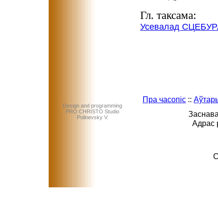
Гл. таксама:
Усевалад СЦЕБУРА
Пра часопіс
::
Аўтар
Design and programming
PRO CHRISTO Studio
Заснава
Polinevsky V.
Адрас 
C