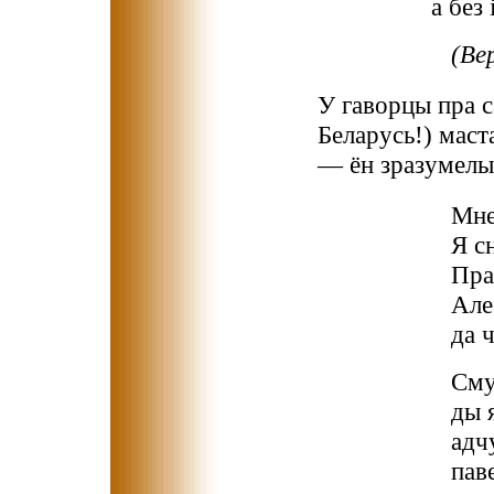
а без 
(Ве
У гаворцы пра с
Беларусь!) маст
— ён зразумелы,
Мне
Я с
Пра
Але
да 
Сму
ды 
адч
пав