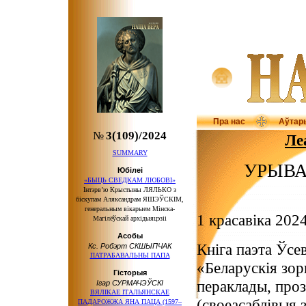
Пра нас
Аўтар
№
3(109)/2024
Ле
SUMMARY
УРЫВА
Юбілеі
«БЫЦЬ СВЕДКАМ ЛЮБОВІ»
Інтэрв’ю Крыстыны ЛЯЛЬКО з
біскупам Аляксандрам ЯШЭЎСКІМ,
генеральным вікарыем Мінска-
1 красавіка 2024
Магілёўскай архідыяцэзіі
Асобы
Кніга паэта Ўсе
Кс. Робэрт СКШЫПЧАК
ПАТРАБАВАЛЬНЫ ПАПА
«Беларускія зор
Гісторыя
пераклады, проз
Ігар СУРМАЧЭЎСКІ
ВЯЛІКАЕ ІТАЛЬЯНСКАЕ
(своеасаблівыя з
ПАДАРОЖЖА ЯНА ПАЦА (1597–