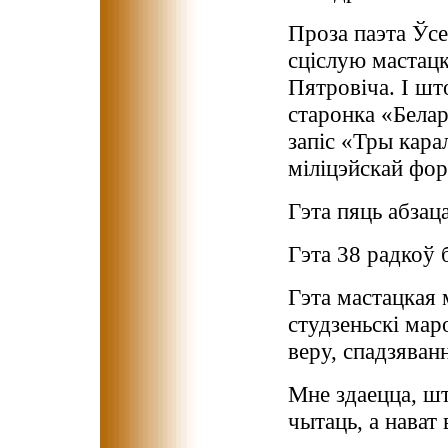
Проза паэта Ўс
сціслую мастац
Пятровіча. І шт
старонка «Бела
запіс «Тры кара
міліцэйскай фо
Гэта пяць абзаца
Гэта 38 радкоў 
Гэта мастацкая 
студзеньскі мар
веру, спадзяванн
Мне здаецца, шт
чытаць, а нават