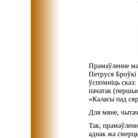
Прамаўленне ма
Петруся Броўкі
ўспомніць сказ:
пачатак (першыя
«Каласы пад сяр
Для мяне, чытач
Так, прамаўленн
аднак жа смерць