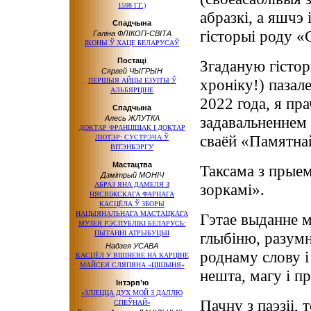
1598 ГГ.)
абразкі, а яшчэ 
Спадчына
гісторыі роду «
Галіна ФЛІКОП-СВІТА
ІКОНЫ Ў ХАЦЕ БЕЛАРУСАЎ
Постаці
Згаданую гісто
Сяргей ЧЫГРЫН
хроніку!) пазале
ПЕРШЫЯ АЙЦЫ ЕЗУІТЫ Ў
АЛЬБЯРЦІНЕ
2022 года, я пра
Спадчына
задавальненнем і
Алесь ЖЛУТКА
ДОКТАР ФРАНЦІШАК І ДОКТАР
сваёй «Памятна
ЛЮТЭР: СУСТРЭЧА Ў
ВІТЭНБЭРГУ
Мастацтва
Таксама з прыем
Дзмітрый МОНІЧ
АБРАЗ ЯНА ДАМЕЛЯ З
зоркамі».
НЯСВІЖСКАГА ФАРНАГА
КАСЦЁЛА Ў ЗБОРЫ
НАЦЫЯНАЛЬНАГА МАСТАЦКАГА
Гэтае выданне 
МУЗЕЯ РЭСПУБЛІКІ БЕЛАРУСЬ:
ПЫТАННІ АТРЫБУЦЫІ
глыбіню, разумн
Надзея УСАВА
роднаму слову і 
КАСЦЁЛ У ВІШНЕВЕ НА КАРЦІНЕ
МАЙСЕЯ СЛЯПЯНА «ЦІШЫНЯ»
нешта, магу і пр
Інтэрв’ю
«ЗЛІЕЦЦА ДУХ МОЙ З ДАЛЛЮ
Пачну з паэзіі, 
СПЕЎНАЙ»