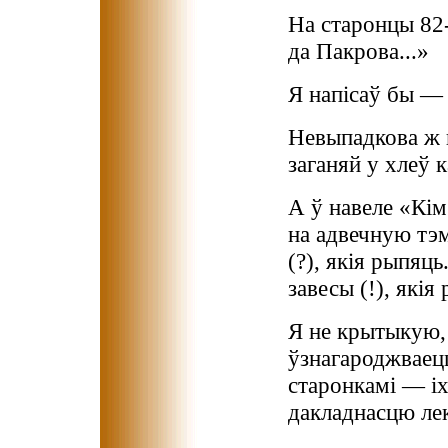
На старонцы 82
да Пакрова...»
Я напісаў бы — 
Невыпадкова ж 
заганяй у хлеў 
А ў навеле «Кім
на адвечную тэм
(?), якія рыпяць
завесы (!), якія
Я не крытыкую, 
ўзнагароджваецц
старонкамі — іх
дакладнасцю лек