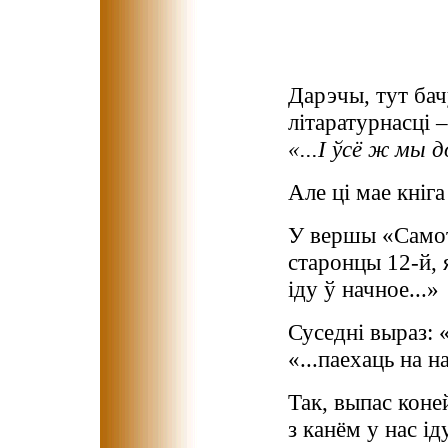
Дарэчы, тут ба
літаратурнасці 
«...І ўсё ж мы д
Але ці мае кніга
У вершы «Самотн
старонцы 12-й, 
іду ў начное...»
Суседні выраз: 
«...паехаць на на
Так, выпас коне
з канём у нас ід