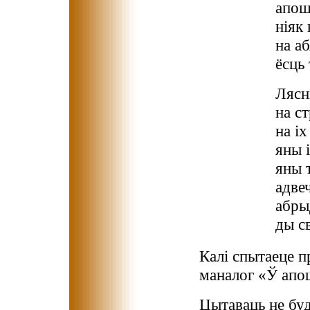
апош
ніяк
на а
ёсць 
Лясн
на с
на іх
яны 
яны т
адве
абры
ды св
Калі спытаеце п
маналог «Ў апош
Цытаваць не буд