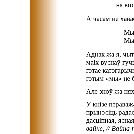
на вос
А часам не хава
Мы 
Мы 
Аднак жа я, чыта
маіх вуснаў гуч
гэтае катэгарыч
гэтым «мы» не 
Але зноў жа няха
У кнізе пераваж
прыносіць радас
дасціпная, ясна
вайне, // Вайна 