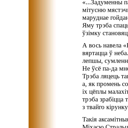
«...Задуменны п
мітусню мястэч
маруднае гойдан
Яму трэба спаць
ўзімку становяц
А вось навела «
вяртацца ў неба
лепшы, сумленны
Не ўсё па-да мно
Трэба ляцець та
а, як промень со
іх цёплы малахі
трэба зрабіцца т
з твайго кірунку.
Такія аксамітны
Міхасю Стральц