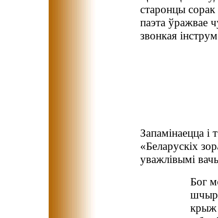
старонцы сорак
паэта ўражвае чу
звонкая інструм
Запамінаецца і т
«Беларускіх зор
уважлівымі вач
Бог м
шчыр
крыж 