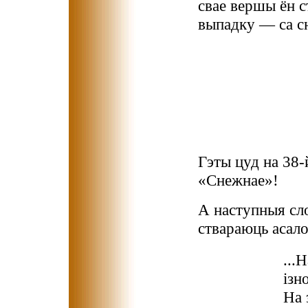
свае вершы ён с
выпадку — са с
Гэты цуд на 38-
«Снежнае»!
А наступныя сло
ствараюць асало
...
ізн
На 