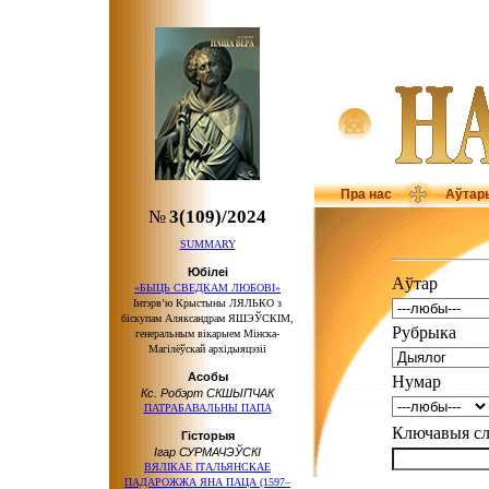
Пра нас
Аўтар
№
3(109)/2024
SUMMARY
Юбілеі
Аўтар
«БЫЦЬ СВЕДКАМ ЛЮБОВІ»
Інтэрв’ю Крыстыны ЛЯЛЬКО з
біскупам Аляксандрам ЯШЭЎСКІМ,
Рубрыка
генеральным вікарыем Мінска-
Магілёўскай архідыяцэзіі
Асобы
Нумар
Кс. Робэрт СКШЫПЧАК
ПАТРАБАВАЛЬНЫ ПАПА
Ключавыя 
Гісторыя
Ігар СУРМАЧЭЎСКІ
ВЯЛІКАЕ ІТАЛЬЯНСКАЕ
ПАДАРОЖЖА ЯНА ПАЦА (1597–