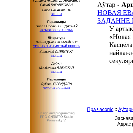
Гутарка Аксаны ДАНІЛЬЧЫК з
Аўтар -
Ар
Раісай БАРАВІКОВАЙ
Раіса БАРАВІКОВА
НОВАЯ ЕВ
ВЕРШЫ
ЗАДАННЕ 
Пераклады
Павал Орсаг ГВЕЗДАСЛАЎ
У артык
«КРЫВАВЫЯ САНЕТЫ»
«Новая 
Літаратура
Леанід ДРАНЬКО-МАЙСЮК
Касцёла
УРЫВАК З «ПАМЯТНАЙ КНІЖКІ»
найважн
Усевалад СЦЕБУРАКА
ВЕРШЫ
секуляр
Дэбют
Магдалена ЛАЕЎСКАЯ
ВЕРШЫ
Пераклады
Луіджы ПІРАНДЭЛА
ЛІМОНЫ З СІЦЫЛІІ
Пра часопіс
::
Аўтар
Design and programming
PRO CHRISTO Studio
Заснава
Polinevsky V.
Адрас 