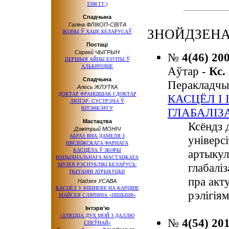
1598 ГГ.)
Спадчына
Галіна ФЛІКОП-СВІТА
ЗНОЙДЗЕНА
ІКОНЫ Ў ХАЦЕ БЕЛАРУСАЎ
Постаці
Сяргей ЧЫГРЫН
№
4(46) 20
ПЕРШЫЯ АЙЦЫ ЕЗУІТЫ Ў
АЛЬБЯРЦІНЕ
Аўтар -
Кс.
Спадчына
Перакладчы
Алесь ЖЛУТКА
ДОКТАР ФРАНЦІШАК І ДОКТАР
КАСЦЁЛ
І
ЛЮТЭР: СУСТРЭЧА Ў
ВІТЭНБЭРГУ
ГЛАБАЛІЗ
Мастацтва
Ксёндз 
Дзмітрый МОНІЧ
АБРАЗ ЯНА ДАМЕЛЯ З
універс
НЯСВІЖСКАГА ФАРНАГА
КАСЦЁЛА Ў ЗБОРЫ
артыкул
НАЦЫЯНАЛЬНАГА МАСТАЦКАГА
глабаліз
МУЗЕЯ РЭСПУБЛІКІ БЕЛАРУСЬ:
ПЫТАННІ АТРЫБУЦЫІ
пра акт
Надзея УСАВА
КАСЦЁЛ У ВІШНЕВЕ НА КАРЦІНЕ
рэлігіям
МАЙСЕЯ СЛЯПЯНА «ЦІШЫНЯ»
Інтэрв’ю
«ЗЛІЕЦЦА ДУХ МОЙ З ДАЛЛЮ
№
4(54) 20
СПЕЎНАЙ»