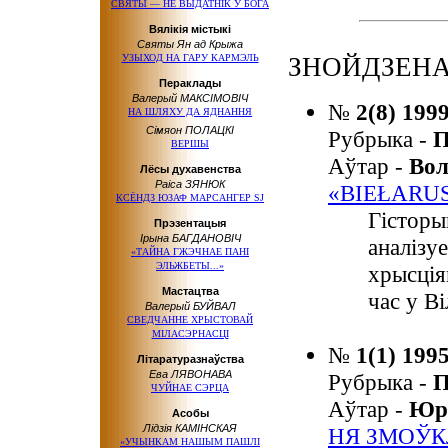
СВЯТЫ — НЕ ВЫДАТНІК У БОГА
Вялікія містыкі
Святы Ян ад Крыжа
УЗЫХОД НА ГАРУ КАРМЭЛЬ
ЗНОЙДЗЕНА
Пераклады
Валерый МАКСІМОВІЧ
№
2(8) 199
НА ШЛЯХУ ДА ЯДНАННЯ
Сімяон ПОЛАЦКІ
Рубрыка -
П
ВЕРШЫ
Аўтар -
Во
Лёсы духавенства
Раіса ЗЯНЮК
«BIEŁARU
КСЁНДЗ ЮЗАФ МАРСАНГЕР SJ
Гісторы
Прэзентацыя
Ірына БАГДАНОВІЧ
аналізу
«ТАЙНА ГЖЭЧНАЕ ПАНІ
ЭЛЬЖБЕТЫ...»
хрысція
Мастацтва
час у Ві
Валерый БУЙВАЛ
СВЕДЧАННЕ ХРЫСТОВАЙ
МІЛАСЭРНАСЦІ
№
1(1) 199
Літаратуразнаўства
Ева ЛЯВОНАВА
Рубрыка -
П
ЧУЙНАЕ СЭРЦА
Аўтар -
Юр
Асобы
Лідзія КАМІНСКАЯ
НЯ ЗМОЎК
«УЧЫНКАМ НАШЫМ ПАШЛІ