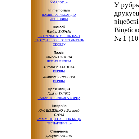
ЎМАЛОТ...»
У рубры
In memoriam
друкуец
ПАМЯЦІ АЛЯКСАНДРА
ЯРАШЭВІЧА
віцебск
Юбілей
Віцебск
Васіль ЗУЁНАК
ЧЫТАЧ ЧЫТАЧУ — ЯК ПАЭТ
№ 1 (10
ПАЭТУ, АЛЬБО ЛЮБЛЮ ЧЫТАЦЬ
СКОБЛУ
Паэзія
Міхась СКОБЛА
НОВЫЯ ВЕРШЫ
Антаніна ХАТЭНКА
ВЕРШЫ
Анатоль БРУСЕВІЧ
ВЕРШЫ
Прэзентацыя
Галіна ТЫЧКО
ЧАЛАВЕК ВЯЛІКАГА СЭРЦА
Інтэрв’ю
Юліі ШЭДЗЬКО з Вольгай
ЯНУМ
«У МУЗЫЦЫ ПАВІННА БЫЦЬ
ПЕСНАПЕННЕ...»
Спадчына
Данута БІЧЭЛЬ