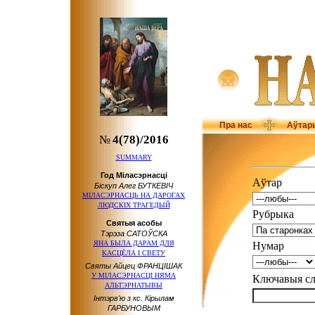
Пра нас
Аўтар
№
4(78)/2016
SUMMARY
Год Міласэрнасці
Аўтар
Біскуп Алег БУТКЕВІЧ
МІЛАСЭРНАСЦЬ НА ДАРОГАХ
ЛЮДСКІХ ТРАГЕДЫЙ
Рубрыка
Святыя асобы
Тэрэза САТОЎСКА
ЯНА БЫЛА ДАРАМ ДЛЯ
Нумар
КАСЦЁЛА І СВЕТУ
Святы Айцец ФРАНЦІШАК
У МІЛАСЭРНАСЦІ НЯМА
Ключавыя 
АЛЬТЭРНАТЫВЫ
Інтэрв’ю з кс. Кірылам
ГАРБУНОВЫМ