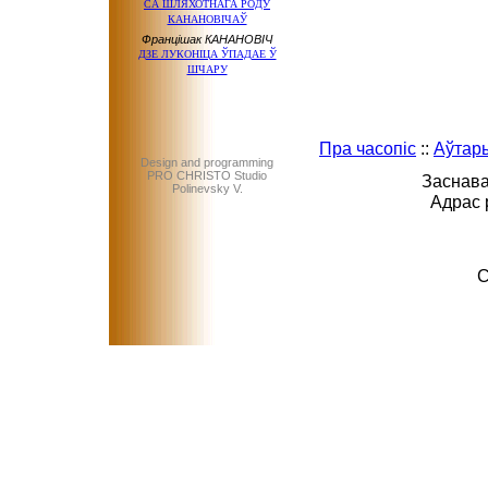
СА ШЛЯХОТНАГА РОДУ
КАНАНОВІЧАЎ
Францішак КАНАНОВІЧ
ДЗЕ ЛУКОНІЦА ЎПАДАЕ Ў
ШЧАРУ
Пра часопіс
::
Аўтар
Design and programming
PRO CHRISTO Studio
Заснава
Polinevsky V.
Адрас 
C