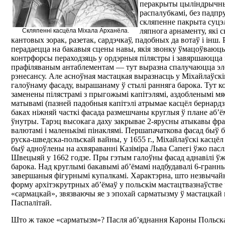
перакрыты цыліндрычны
распалубкамі, без падпр
скляпенне пакрыта суц
ляпнога арнаменту, які с
Скляпенні касцёла Міхала Арханёла.
кантовых зорак, разетак, сардэчкаў, падобных да вотаў і інш.
перадаецца на бакавыя сцены навы, якія звонку ўмацоўваюць
контрфорсы пераходзяць у ордэрныя пілястры і завяршаюцца
прафіляваным антаблементам — тут выразна спалучаюцца эл
рэнесансу. Але асноўная мастацкая выразнасць у Міхайлаўскі
галоўнаму фасаду, вырашанаму ў стылі ранняга барока. Тут 
заменены пілястрамі з прыгожымі капітэлямі, аздобленымі м
матывамі (пазней падобныя капітэлі атрымае касцёл бернардз
баках ніжняй часткі фасада размешчаны круглыя ў плане аб’ё
ўнутры. Тарэц высокага даху закрывае 2-ярусны атыкавы фра
валютамі і маленькімі пінаклямі. Першапачаткова фасад быў 
руска-шведска-польскай вайны, у 1655 г., Міхайлаўскі касцёл
быў адноўлены на ахвяраванні Казіміра Льва Сапегі ўжо пасл
Швецыяй у 1662 годзе. Пры гэтым галоўны фасад аднавілі ўжо
барока. Над круглымі бакавымі аб’ёмамі надбудавалі 6-гранны
завершаныя фігурнымі купалкамі. Характэрна, што незвыча
форму архітэкрутрных аб’ёмаў у польскім мастацтвазнаўстве
«сармацкай», звязваючы яе з эпохай сарматызму ў мастацкай
Паспалітай.
Што ж такое «сарматызм»? Пасля аб’яднання Кароны Польска