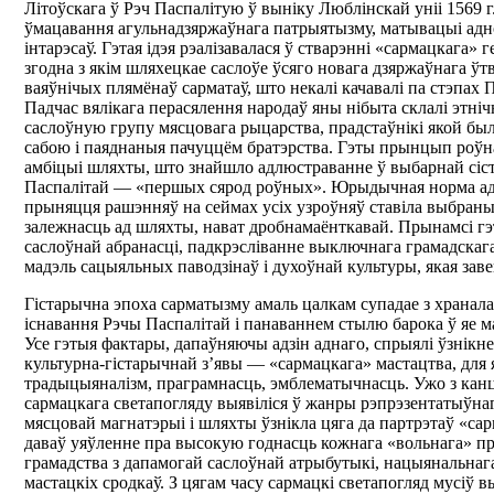
Літоўскага ў Рэч Паспалітую ў выніку Люблінскай уніі 1569 г.
ўмацавання агульнадзяржаўнага патрыятызму, матывацыі ад
інтарэсаў. Гэтая ідэя рэалізавалася ў стварэнні «сармацкага» г
згодна з якім шляхецкае саслоўе ўсяго новага дзяржаўнага ўт
ваяўнічых плямёнаў сарматаў, што некалі качавалі па стэпах
Падчас вялікага перасялення народаў яны нібыта склалі этні
саслоўную групу мясцовага рыцарства, прадстаўнікі якой бы
сабою і паяднаныя пачуццём братэрства. Гэты прынцып роўн
амбіцыі шляхты, што знайшло адлюстраванне ў выбарнай сіс
Паспалітай — «першых сярод роўных». Юрыдычная норма ад
прыняцця рашэнняў на сеймах усіх узроўняў ставіла выбраны
залежнасць ад шляхты, нават дробнамаёнткавай. Прынамсі гэ
саслоўнай абранасці, падкрэсліванне выключнага грамадскага 
мадэль сацыяльных паводзінаў і духоўнай культуры, якая зав
Гістарычна эпоха сарматызму амаль цалкам супадае з хранал
існавання Рэчы Паспалітай і панаваннем стылю барока ў яе м
Усе гэтыя фактары, дапаўняючы адзін аднаго, спрыялі ўзнік
культурна-гістарычнай з’явы — «сармацкага» мастацтва, для 
традыцыяналізм, праграмнасць, эмблематычнасць. Ужо з кан
сармацкага светапогляду выявіліся ў жанры рэпрэзентатыўнаг
мясцовай магнатэрыі і шляхты ўзнікла цяга да партрэтаў «сар
даваў уяўленне пра высокую годнасць кожнага «вольнага» пр
грамадства з дапамогай саслоўнай атрыбутыкі, нацыянальнаг
мастацкіх сродкаў. З цягам часу сармацкі светапогляд мусіў вы