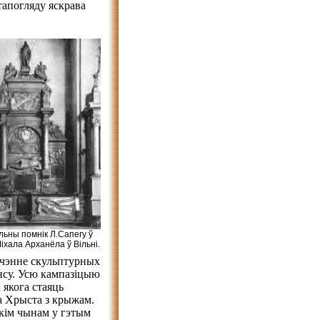
тапогляду яскрава
льны помнік Л.Сапегу ў
іхала Арханёла ў Вільні.
шчэнне скульптурных
нсу. Усю кампазіцыю
 якога стаяць
а Хрыста з крыжам.
акім чынам у гэтым