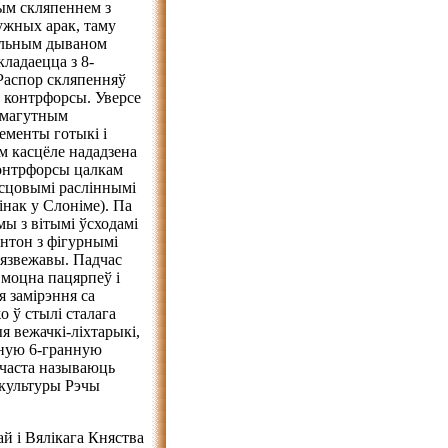
м скляпеннем з
ужных арак, таму
эльным дываном
кладаецца з 8-
 Распор скляпенняў
 контрфорсы. Уверсе
 магутным
ементы готыкі і
м касцёле нададзена
контрфорсы цалкам
ясцовымі расліннымі
інак у Слоніме). Па
мы з вітымі ўсходамі
нтон з фігурнымі
бязвежавы. Падчас
 моцна пацярпеў і
я замірэння са
 ў стылі сталага
я вежачкі-ліхтарыкі,
йную 6-гранную
 часта называюць
 культуры Рэчы
й і Вялікага Княства