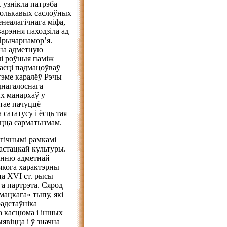
 узнікла патрэба
нолькавых саслоўных
енеалагічнага міфа,
варэння паходзіла ад
 Прычарнамор’я.
чна адметную
лі роўныя паміж
асці падмацоўваў
тэме каралёў Рэчы
нагалоснага
х манархаў у
тае пачуццё
сататусу і ёсць тая
ецца сарматызмам.
агічнымі рамкамі
астацкай культуры.
ненню адметнай
якога характэрны
ца ХVІ ст. рысы
а партрэта. Сярод
мацкага» тыпу, які
адстаўніка
а касцюма і іншых
явіцца і ў значна