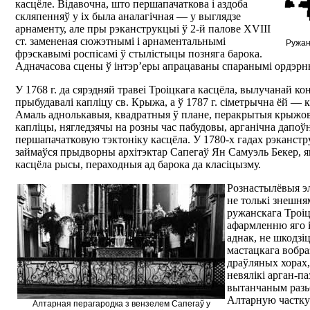
касцёле. Відавочна, што першапачаткова і аздоба
скляпенняў у іх была аналагічная — у выглядзе
арнаменту, але пры рэканструкцыі ў 2-й палове ХVІІІ
ст. замененая сюжэтнымі і арнаментальнымі
Ружанс
фрэскавымі роспісамі ў стылістыцы позняга барока.
Адначасова сцены ў інтэр’еры апрацаваны спаранымі ордэрны
У 1768 г. да сярэдняй травеі Троіцкага касцёла, вылучанай ко
прыбудавалі капліцу св. Крыжа, а ў 1787 г. сіметрычна ёй — к
Амаль аднолькавыя, квадратныя ў плане, перакрытыя крыжо
капліцы, нягледзячы на розны час пабудовы, арганічна дапоўні
першапачатковую тэктоніку касцёла. У 1780-х гадах рэканст
займаўся прыдворны архітэктар Сапегаў Ян Самуэль Бекер, я
касцёла рысы, пераходныя ад барока да класіцызму.
Рознастылёвыя э
не толькі знешня
ружанскага Троіцк
афармленню яго і
аднак, не шкодзіц
мастацкага вобра
драўляных хорах
невялікі арган-па
вытанчаным разь
Алтарную частку
Алтарная перагародка з вензелем Сапегаў у