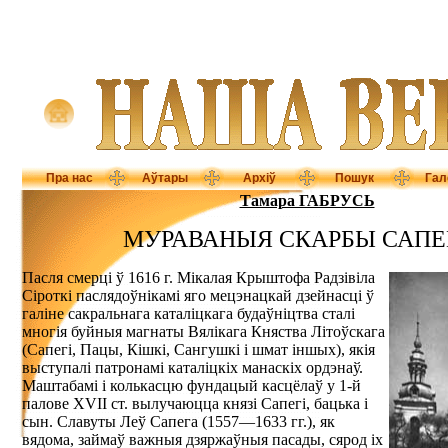
Пра нас
Аўтары
Архіў
Пошук
Гал
Тамара ГАБРУСЬ
МУРАВАНЫЯ СКАРБЫ САПЕ
Пасля смерці ў 1616 г. Мікалая Крыштофа Радзівіла
Сіроткі паслядоўнікамі яго мецэнацкай дзейнасці ў
галіне сакральнага каталіцкага будаўніцтва сталі
многія буйныя магнаты Вялікага Княства Літоўскага
(Сапегі, Пацы, Кішкі, Сангушкі і шмат іншых), якія
выступалі патронамі каталіцкіх манаскіх ордэнаў.
Маштабамі і колькасцю фундацый касцёлаў у 1-й
палове ХVІІ ст. вылучаюцца князі Сапегі, бацька і
сын. Славуты Леў Сапега (1557—1633 гг.), як
вядома, займаў важныя дзяржаўныя пасады, сярод іх