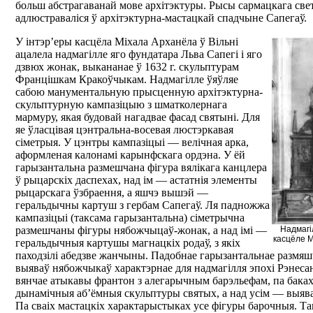
больш абстрагаванай мове архітэктуры. Рысы сармацкага све
адлюстраваліся ў архітэктурна-мастацкай спадчыне Сапегаў.
У інтэр’еры касцёла Міхала Арханёла ў Вільні
ацалела надмагілле яго фундатара Льва Сапегі і яго
дзвюх жонак, выкананае ў 1632 г. скульптурам
Францішкам Кракоўчыкам. Надмагілле ўяўляе
сабою манументальную прысценную архітэктурна-
скульптурную кампазіцыю з шматколернага
мармуру, якая будовай нагадвае фасад святыні. Для
яе ўласцівая цэнтральна-восевая люстэркавая
сіметрыя. У цэнтры кампазіцыі — велічная арка,
аформленая калонамі карынфскага ордэна. У ёй
гарызантальна размешчана фігура вялікага канцлера
ў рыцарскіх даспехах, над ім — астатнія элементы
рыцарскага ўзбраення, а яшчэ вышэй —
геральдычны картуш з гербам Сапегаў. Ля падножжа
кампазіцыі (таксама гарызантальна) сіметрычна
размешчаны фігуры нябожчыцаў-жонак, а над імі —
Надмагі
касцёле М
геральдычныя картушы магнацкіх родаў, з якіх
паходзілі абедзве жанчыны. Падобнае гарызантальнае размя
выяваў нябожчыкаў характэрнае для надмагілля эпохі Рэнеса
вянчае атыкавы франтон з алегарычным барэльефам, па баках
дынамічныя аб’ёмныя скульптуры святых, а над усім — выяв
Па сваіх мастацкіх характарыстыках усе фігуры барочныя. Т