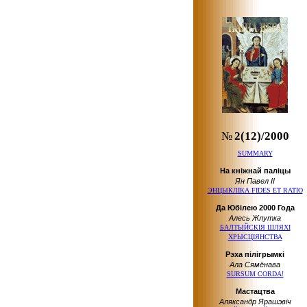
№
2(12)/2000
SUMMARY
На кніжнай паліцы
Ян Павел ІІ
ЭНЦЫКЛІКА FIDES ET RATIO
Да Юбілею 2000 Года
Алесь Жлутка
БАЛТЫЙСКІЯ ШЛЯХІ
ХРЫСЦІЯНСТВА
Рэха пілігрымкі
Ала Сямёнава
SURSUM CORDA!
Мастацтва
Аляксандр Ярашэвіч