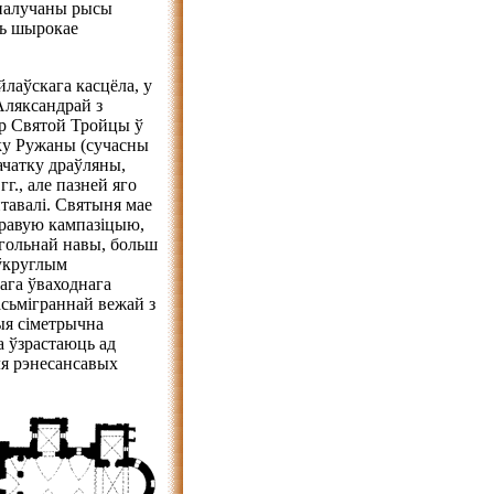
палучаны рысы
ць шырокае
йлаўскага касцёла, у
 Аляксандрай з
ар Святой Тройцы ў
ку Ружаны (сучасны
ачатку драўляны,
., але пазней яго
нтавалі. Святыня мае
оравую кампазіцыю,
угольнай навы, больш
аўкруглым
ага ўваходнага
асьміграннай вежай з
ыя сіметрычна
 ўзрастаюць ад
ля рэнесансавых