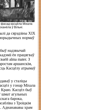
 фасад касцёла Міхала
рханёла ў Вільні.
жылі да сярэдзіны ХІХ
ых юрыдычных нормаў
 быў надзвычай
кадэміі ён працягваў
ваёй alma mater. З
таростам аршанскім,
ысць Касцёлу атрымаў
ндаваў у сталіцы
касцёл у гонар Міхала
о Краю. Касцёл быў
еў шмат агульных
скага барока,
сабліва з Троіцкім
х. Аднанававы храм