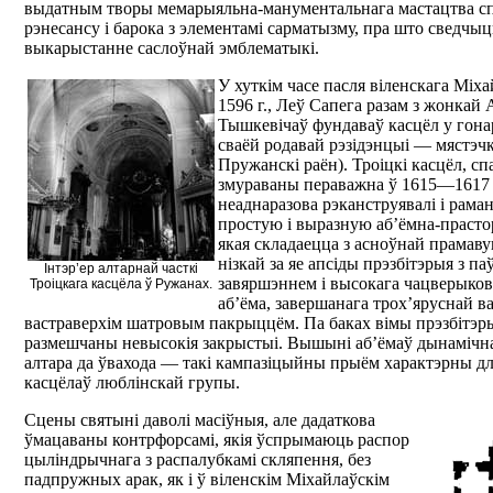
выдатным творы мемарыяльна-манументальнага мастацтва с
рэнесансу і барока з элементамі сарматызму, пра што сведчы
выкарыстанне саслоўнай эмблематыкі.
У хуткім часе пасля віленскага Міха
1596 г., Леў Сапега разам з жонкай
Тышкевічаў фундаваў касцёл у гон
сваёй родавай рэзідэнцыі — мястэч
Пружанскі раён). Троіцкі касцёл, сп
змураваны пераважна ў 1615—1617 гг
неаднаразова рэканструявалі і рама
простую і выразную аб’ёмна-праст
якая складаецца з асноўнай прамав
нізкай за яе апсіды прэзбітэрыя з п
Інтэр’ер алтарнай часткі
завяршэннем і высокага чацверыков
Троіцкага касцёла ў Ружанах.
аб’ёма, завершанага трох’яруснай в
вастраверхім шатровым пакрыццём. Па баках вімы прэзбітэр
размешчаны невысокія закрыстыі. Вышыні аб’ёмаў дынамічна
алтара да ўвахода — такі кампазіцыйны прыём характэрны д
касцёлаў люблінскай групы.
Сцены святыні даволі масіўныя, але дадаткова
ўмацаваны контрфорсамі, якія ўспрымаюць распор
цыліндрычнага з распалубкамі скляпення, без
падпружных арак, як і ў віленскім Міхайлаўскім