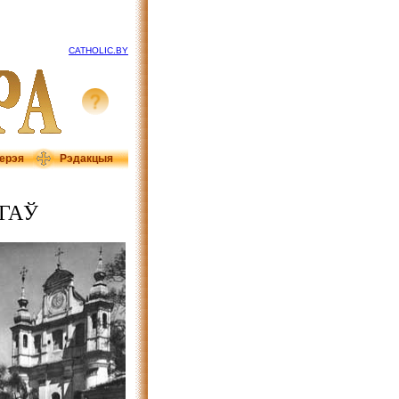
CATHOLIC.BY
ерэя
Рэдакцыя
ГАЎ