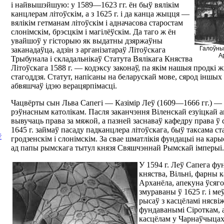
і найвышэйшую: у 1589—1623 гг. ён быў вялікім
канцлерам літоўскім, а з 1625 г. і да канца жыцця —
вялікім гетманам літоўскім і адначасова старостам
слонімскім, брэсцкім і магілёўскім. Да таго ж ён
увайшоў у гісторыю як выдатны дзяржаўны
Галоўны
заканадаўца, адзін з арганізатараў Літоўскага
А
Трыбунала і складальнікаў Статута Вялікага Княства
Літоўскага 1588 г. — кодэксу законаў, па якім нашыя продкі 
стагоддзя. Статут, напісаны на беларускай мове, сярод інш
абвяшчаў ідэю верацярпімасці.
Чацвёрты сын Льва Сапегі — Казімір Леў (1609—1666 гг.) —
рэўнасным католікам. Пасля заканчэння Віленскай езуіцкай а
вывучаць права за мяжой, а пазней заснаваў кафедру права ў с
1645 г. займаў пасаду падканцлера літоўскага, быў таксама с
Ў
гродзенскім і слонімскім. За свае шматлікія фундацыі на кар
ад папы рымскага тытул князя Свяшчэннай Рымскай імперыі.
У 1594 г. Леў Сапега фу
княства, Вільні, фарны 
Арханёла, апекуна ўсяг
змураваны ў 1625 г. і м
рысаў з касцёламі нясвіж
фундаванымі Сіроткам, а
касцёлам у Чарнаўчыца