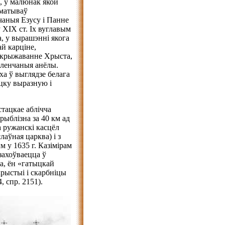
, у малюнак якой
 матываў
чаныя Езусу і Панне
ХІХ ст. Іх вуглавым
, у вырашэнні якога
й карціне,
Укрыжаванне Хрыста,
ўкленчаныя анёлы.
а ў выглядзе белага
ацку выразную і
тацкае аблічча
рыблізна за 40 км ад
а ружанскі касцёл
аўная царква) і з
 у 1635 г. Казімірам
захоўваецца ў
та, ён «гатыцкай
крыстыі і скарбніцы
, спр. 2151).