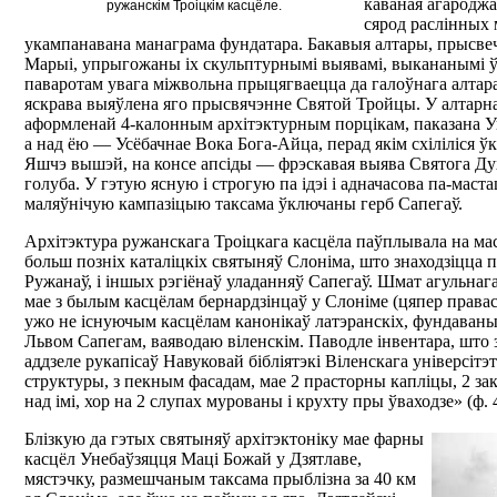
каваная агароджа
ружанскім Троіцкім касцёле.
сярод раслінных
укампанавана манаграма фундатара. Бакавыя алтары, прысве
Марыі, упрыгожаны іх скульптурнымі выявамі, выкананымі ў 
паваротам увага міжвольна прыцягваецца да галоўнага алтара
яскрава выяўлена яго прысвячэнне Святой Тройцы. У алтарна
аформленай 4-калонным архітэктурным порцікам, паказана 
а над ёю — Усёбачнае Вока Бога-Айца, перад якім схіліліся 
Яшчэ вышэй, на консе апсіды — фрэскавая выява Святога Дух
голуба. У гэтую ясную і строгую па ідэі і адначасова па-маст
маляўнічую кампазіцыю таксама ўключаны герб Сапегаў.
Архітэктура ружанскага Троіцкага касцёла паўплывала на мас
больш позніх каталіцкіх святыняў Слоніма, што знаходзіцца п
Ружанаў, і іншых рэгіёнаў уладанняў Сапегаў. Шмат агульнаг
мае з былым касцёлам бернардзінцаў у Слоніме (цяпер правасл
ужо не існуючым касцёлам канонікаў латэранскіх, фундаваным
Львом Сапегам, ваяводаю віленскім. Паводле інвентара, што 
аддзеле рукапісаў Навуковай бібліятэкі Віленскага універсітэ
структуры, з пекным фасадам, мае 2 прасторны капліцы, 2 за
над імі, хор на 2 слупах мурованы і крухту пры ўваходзе» (ф. 4
Блізкую да гэтых святыняў архітэктоніку мае фарны
касцёл Унебаўзяцця Маці Божай у Дзятлаве,
мястэчку, размешчаным таксама прыблізна за 40 км