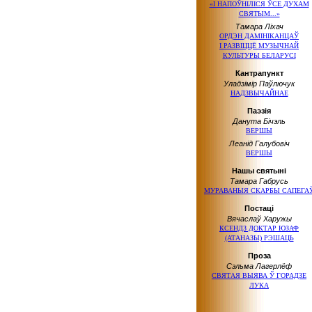
«І НАПОЎНІЛІСЯ ЎСЕ ДУХАМ
СВЯТЫМ...»
Тамара Ліхач
ОРДЭН ДАМІНІКАНЦАЎ
І РАЗВІЦЦЁ
МУЗЫЧНАЙ
КУЛЬТУРЫ БЕЛАРУСІ
Кантрапункт
Уладзімір Паўлючук
НАДЗВЫЧАЙНАЕ
Паэзія
Данута Бічэль
ВЕРШЫ
Леанід Галубовіч
ВЕРШЫ
Нашы святыні
Тамара Габрусь
МУРАВАНЫЯ СКАРБЫ САПЕГА
Постаці
Вячаслаў Харужы
КСЕНДЗ ДОКТАР ЮЗАФ
(АТАНАЗЫ) РЭШАЦЬ
Проза
Сэльма Лагерлёф
СВЯТАЯ ВЫЯВА Ў ГОРАДЗЕ
ЛУКА