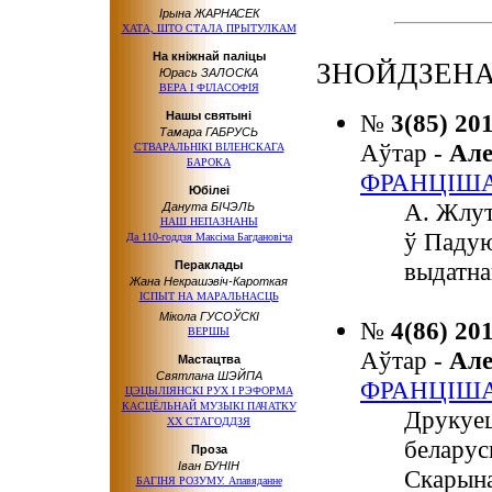
Ірына ЖАРНАСЕК
ХАТА,
ШТО СТАЛА
ПРЫТУЛКАМ
На кніжнай паліцы
ЗНОЙДЗЕНА
Юрась ЗАЛОСКА
ВЕРА
І ФІЛАСОФІЯ
Нашы святыні
№
3(85) 20
Тамара ГАБРУСЬ
Аўтар -
Ал
СТВАРАЛЬНІКІ ВІЛЕНСКАГА
БАРОКА
ФРАНЦІША
Юбілеі
А. Жлут
Данута БІЧЭЛЬ
НАШ НЕПАЗНАНЫ
ў Падую
Да 110-годдзя Максіма Багдановіча
выдатна
Пераклады
Жана Некрашэвіч-Кароткая
IСПЫТ
НА МАРАЛЬНАСЦЬ
Мікола ГУСОЎСКІ
№
4(86) 20
ВЕРШЫ
Аўтар -
Ал
Мастацтва
Святлана ШЭЙПА
ФРАНЦІША
ЦЭЦЫЛІЯНСКІ РУХ
І РЭФОРМА
КАСЦЁЛЬНАЙ МУЗЫКІ ПАЧАТКУ
Друкуец
ХХ СТАГОДДЗЯ
беларус
Проза
Іван БУНІН
Скарына
БАГІНЯ РОЗУМУ. Апавяданне