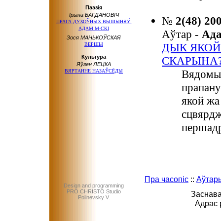
Паэзія
Ірына БАГДАНОВІЧ
№
2(48) 20
ПРАГА ДУХОЎНЫХ ВЫШЫНЯЎ:
АДАМ М-СКІ
Аўтар -
Ад
Зося МАНЬКОЎСКАЯ
ДЫК ЯКОЙ
ВЕРШЫ
Культура
СКАРЫНА
Яўген ЛЕЦКА
Вядомы 
ВЯРТАННЕ НАЗАЎСЁДЫ
прапану
якой жа
сцвярдж
першадр
Пра часопіс
::
Аўтар
Design and programming
PRO CHRISTO Studio
Заснава
Polinevsky V.
Адрас 