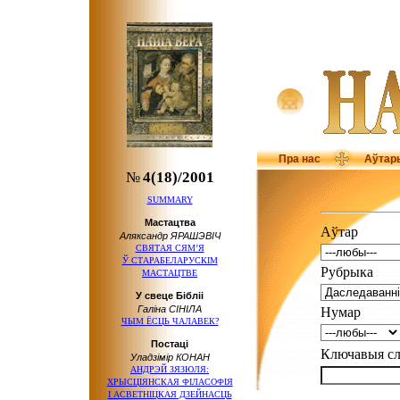
Пра нас
Аўтар
№
4(18)/2001
SUMMARY
Мастацтва
Аўтар
Аляксандр ЯРАШЭВІЧ
СВЯТАЯ СЯМ’Я
Ў СТАРАБЕЛАРУСКІМ
Рубрыка
МАСТАЦТВЕ
У свеце Бібліі
Галіна СІНІЛА
Нумар
ЧЫМ ЁСЦЬ ЧАЛАВЕК?
Постаці
Ключавыя 
Уладзімір КОНАН
АНДРЭЙ ЗЯЗЮЛЯ:
ХРЫСЦІЯНСКАЯ ФІЛАСОФІЯ
І АСВЕТНІЦКАЯ
ДЗЕЙНАСЦЬ