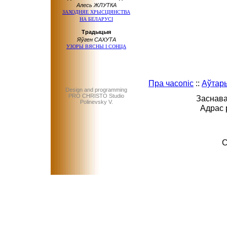
Алесь ЖЛУТКА
ЗАХОДНЯЕ ХРЫСЦІЯНСТВА
НА БЕЛАРУСІ
Tрaдыцыя
Яўгeн CАХУТА
УЗOPЫ BЯCHЫ I COHЦA
Пра часопіс
::
Аўтар
Design and programming
PRO CHRISTO Studio
Заснава
Polinevsky V.
Адрас 
C