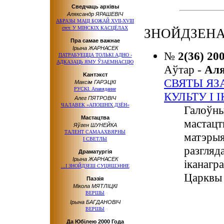
Сведчаць архівы
Аляксандр ЯРАШЕВІЧ
АБРАЗЫ МАЦІ БОЖАЙ ХVІІ-ХVІІІ
стст. У МІНСКІХ КАСЦЁЛАХ
ЗНОЙДЗЕНА
Пра самае важнае
Ірына ЖАРНАСЕК
№
2(36) 20
ПАТРАБУЕЦЦА ТОЛЬКІ АДНО -
АДКАЗАЦЬ ЯМУ ЎЗАЕМНАСЦЮ
Аўтар -
Ал
Kaнтэкcт
СВЯТЫ ЯЗ
Максiм ГАРЭЦКІ
РУCKI. Aпaвядaннe
КУЛЬТУ І 
Алег ПЯТРОВІЧ
ЧАЛАВЕК «АПОШНIХ ДЗЁН»
Галоўны
Мастацтва
мастацт
Яўген ШУНЕЙКА
ТАЛЕНТ САМААХВЯРНЫ
матэрыя
І СВЕТЛЫ
разгляда
Драматургія
Ірына ЖАРНАСЕК
іканагра
...І ЗНОЙДЗЕШ СУЦЯШЭННЕ
Царквы 
Паэзія
Мікола МЯТЛІЦКІ
ВЕРШЫ
Ірына БАГДАНОВІЧ
ВЕРШЫ
Да Юбілею 2000 Года