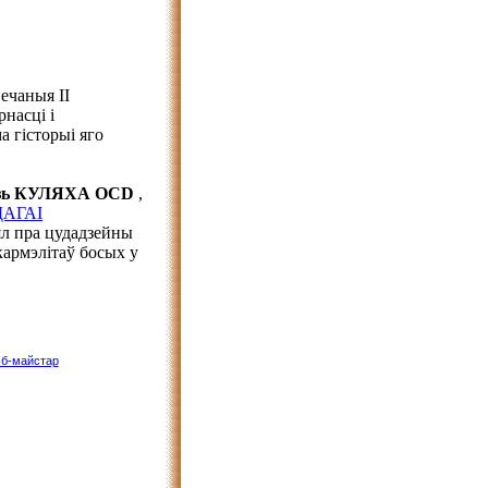
ечаныя ІІ
насці і
а гісторыі яго
дзь КУЛЯХА OCD
,
АГАІ
л пра цудадзейны
кармэлітаў босых у
б-майстар