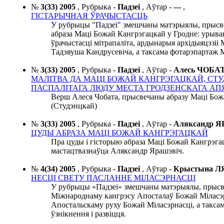
№
3(33) 2005
,
Рубрыка -
Падзеі
,
Аўтар -
---
,
ГІСТАРЫЧНАЯ ЎРАЧЫСТАСЦЬ
У рубрыцы "Падзеі" змешчаны матэрыялы, прысв
абраза Маці Божай Кангрэгацкай у Гродне: урывак 
ўрачыстасці мітрапаліта, ардынарыя архідыяцэзіі
Тадэвуша Кандрусевіча, а таксама фотарэпартаж 
№
3(33) 2005
,
Рубрыка -
Падзеі
,
Аўтар -
Алесь ЧОБА
МАЛІТВА ДА МАЦІ БОЖАЙ КАНГРЭГАЦКАЙ, СТ
ПАСПАЛІТАГА ЛЮДУ МЕСТА ГРОДЗЕНСКАГА АП
Верш Алеся Чобата, прысвечаны абразу Маці Бож
(Студэнцкай)
№
3(33) 2005
,
Рубрыка -
Падзеі
,
Аўтар -
Аляксандр 
ЦУДЫ АБРАЗА МАЦІ БОЖАЙ КАНГРЭГАЦКАЙ
Пра цуды і гісторыю абраза Маці Божай Кангрэга
мастацтвазнаўца Аляксандр Ярашэвіч.
№
4(34) 2005
,
Рубрыка -
Падзеі
,
Аўтар -
Крыстына 
НЕСЦІ СВЕТУ ПАСЛАННЕ МІЛАСЭРНАСЦІ
У рубрыцы «Падзеі» змешчаны матэрыялы, прысв
Міжнароднаму кангрэсу Апосталаў Божай Міласэр
Апостальскаму руху Божай Міласэрнасці, а таксам
ўзнікнення і развіцця.