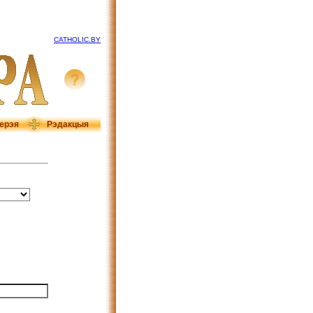
CATHOLIC.BY
ерэя
Рэдакцыя