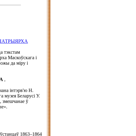
ПАТРЫЯРХА
а тэкстам
ха Маскоўскага і
Божы да міру і
ВА
,
чана інтэрв'ю Н.
 музея Беларусі У.
, змешчанае ў
не».
аўстанцаў 1863–1864