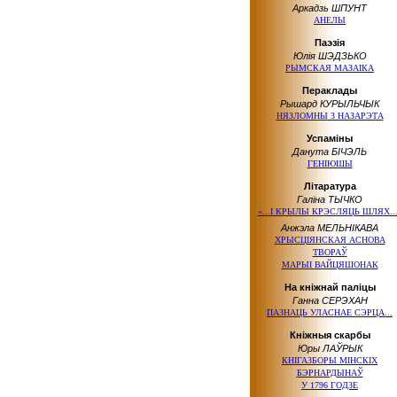
Аркадзь ШПУНТ
АНЕЛЫ
Паэзія
Юлія ШЭДЗЬКО
РЫМСКАЯ МАЗАІКА
Пераклады
Рышард КУРЫЛЬЧЫК
НЯЗЛОМНЫ З НАЗАРЭТА
Успаміны
Данута БІЧЭЛЬ
ГЕНІЮШЫ
Літаратура
Галіна ТЫЧКО
«...І КРЫЛЫ КРЭСЛЯЦЬ ШЛЯХ...
Анжэла МЕЛЬНІКАВА
ХРЫСЦІЯНСКАЯ АСНОВА
ТВОРАЎ
МАРЫІ ВАЙЦЯШОНАК
На кніжнай паліцы
Ганна СЕРЭХАН
ПАЗНАЦЬ УЛАСНАЕ СЭРЦА...
Кніжныя скарбы
Юры ЛАЎРЫК
КНІГАЗБОРЫ МІНСКІХ
БЭРНАРДЫНАЎ
У 1796 ГОДЗЕ