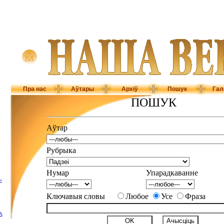
Пра нас
Аўтары
Архіў
Пошук
Гал
ПОШУК
Аўтар
Рубрыка
Нумар
Упарадкаванне
»
Ключавыя словы
Любое
Усе
Фраза
А