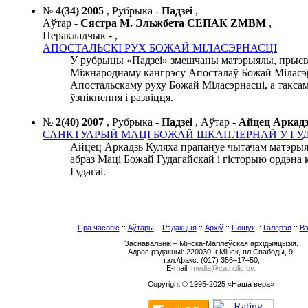
№
4(34) 2005
,
Рубрыка -
Падзеі
,
Аўтар -
Сястра М. Эльжбета СЕПАК ZMBM
,
Перакладчык -
,
АПОСТАЛЬСКІ РУХ БОЖАЙ МІЛАСЭРНАСЦІ
У рубрыцы «Падзеі» змешчаны матэрыялы, прысв
Міжнароднаму кангрэсу Апосталаў Божай Міласэр
Апостальскаму руху Божай Міласэрнасці, а таксам
ўзнікнення і развіцця.
№
2(40) 2007
,
Рубрыка -
Падзеі
,
Аўтар -
Айцец Арка
САНКТУАРЫЙ МАЦІ БОЖАЙ ШКАПЛЕРНАЙ У ГУД
Айцец Аркадзь Куляха прапануе чытачам матэрыя
абраз Маці Божай Гудагайскай і гісторыю ордэна 
Гудагаі.
Пра часопіс
::
Аўтары
::
Рэдакцыя
::
Архіў
::
Пошук
::
Галерэя
::
Вэ
Заснавальнік – Мінска-Магілёўская архідыяцызія.
Адрас рэдакцыі: 220030, г.Мінск, пл.Свабоды, 9;
тэл./факс: (017) 356–17–50;
E-mail:
media@catholic.by.
Copyright © 1995-2025 «Наша вера»