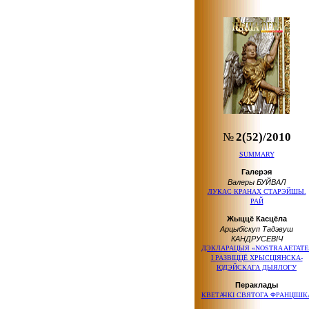
№
2(52)/2010
SUMMARY
Галерэя
Валеры БУЙВАЛ
ЛУКАС КРАНАХ СТАРЭЙШЫ.
РАЙ
Жыццё Касцёла
Арцыбіскуп Тадэвуш
КАНДРУСЕВІЧ
ДЭКЛАРАЦЫЯ «NOSTRA AETATE
І РАЗВІЦЦЁ ХРЫСЦІЯНСКА-
ЮДЭЙСКАГА ДЫЯЛОГУ
Пераклады
КВЕТАЧКІ СВЯТОГА ФРАНЦІШК