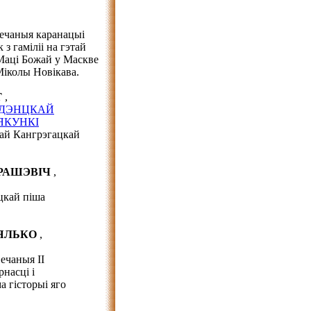
ечаныя каранацыі
з гаміліі на гэтай
 Маці Божай у Маскве
Міколы Новікава.
Т
,
УДЭНЦКАЙ
ЯКУНКІ
ай Кангрэгацкай
ЯРАШЭВІЧ
,
цкай піша
ЛЯЛЬКО
,
ечаныя ІІ
насці і
а гісторыі яго