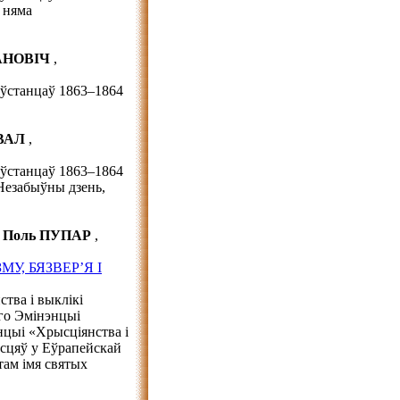
а няма
АНОВІЧ
,
аўстанцаў 1863–1864
ЙВАЛ
,
аўстанцаў 1863–1864
«Незабыўны дзень,
л Поль ПУПАР
,
У, БЯЗВЕР’Я І
тва і выклікі
Яго Эмінэнцыі
нцыі «Хрысціянства і
асцяў у Еўрапейскай
там імя святых