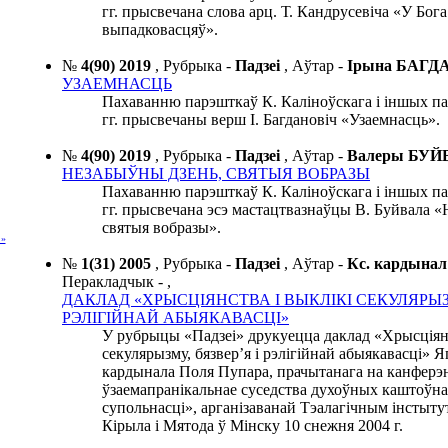
гг. прысвечана слова арц. Т. Кандрусевіча «У Бог
выпадковасцяў».
№
4(90) 2019
,
Рубрыка -
Падзеі
,
Аўтар -
Ірына БАГД
УЗАЕМНАСЦЬ
Пахаванню парэшткаў К. Каліноўскага і іншых п
гг. прысвечаны верш І. Багдановіч «Узаемнасць».
№
4(90) 2019
,
Рубрыка -
Падзеі
,
Аўтар -
Валеры БУ
НЕЗАБЫЎНЫ ДЗЕНЬ, СВЯТЫЯ ВОБРАЗЫ
Пахаванню парэшткаў К. Каліноўскага і іншых п
гг. прысвечана эсэ мастацтвазнаўцы В. Буйвала 
святыя вобразы».
»
№
1(31) 2005
,
Рубрыка -
Падзеі
,
Аўтар -
Кс. кардына
Перакладчык -
,
ДАКЛАД «ХРЫСЦІЯНСТВА І ВЫКЛІКІ СЕКУЛЯРЫЗМ
РЭЛІГІЙНАЙ АБЫЯКАВАСЦІ»
У рубрыцы «Падзеі» друкуецца даклад «Хрысціянс
секулярызму, бязвер’я і рэлігійнай абыякавасці» 
кардынала Поля Пупара, прачытанага на канферэ
ўзаемапранікальнае суседства духоўных каштоўн
супольнасці», арганізаванай Тэалагічным інстыту
Кірыла і Мятода ў Мінску 10 снежня 2004 г.