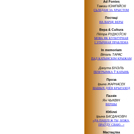
Ad Fontes
Тамаш КЭМПІЙСКІ
СЬЛЕДАМ ЗА ХРЫСТОМ
Постаці
НА ВАРЦЕ ВЕРЫ
Вера & Cultura
Пётра РУДКОЎСКІ
МОВА ЯК КУЛЬТУРНАЯ
І ЭТЫЧНАЯ ПРАБЛЕМА
In memoriam
Віталь ТАРАС
ПАД КАТЫНСКІМ КРЫЖАМ
Данута БІЧЭЛЬ
ПІЛІГРЫМКА Ў КАТЫНЬ
Проза
Ірына ЖАРНАСЕК
НАШЫХ ДЗЁН КРЫГАХОД
Паэзія
Ян ЧЫКВІН
ВЕРШЫ
Юбілеі
Ірына БАГДАНОВІЧ
«ДА ПАШЛІ Ж ТЫ, БОЖА,
ПРАЎДУ СВАЮ...»
Мастацтва