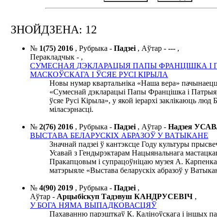
ЗНОЙДЗЕНА: 12
№
1(75) 2016
,
Рубрыка -
Падзеі
,
Аўтар -
---
,
Перакладчык -
,
СУМЕСНАЯ ДЭКЛАРАЦЫЯ ПАПЫ ФРАНЦІШКА І 
МАСКОЎСКАГА І ЎСЯЕ РУСІ КІРЫЛА
Новы нумар квартальніка «Наша вера» пачынаецц
«Сумеснай дэкларацыі Папы Францішка і Патрыяр
ўсяе Русі Кірыла», у якой іерархі заклікаюць люд 
міласэрнасці.
№
2(76) 2016
,
Рубрыка -
Падзеі
,
Аўтар -
Надзея УСА
ВЫСТАВА БЕЛАРУСКІХ АБРАЗОЎ У ВАТЫКАНЕ
Значнай падзеі ў кантэксце Году культуры прысве
Усавай з Гендырэктарам Нацыянальнага мастацкага
Пракапцовым і супрацоўніцаю музея А. Карпенка
матэрыяле «Выстава беларускіх абразоў у Ватыка
№
4(90) 2019
,
Рубрыка -
Падзеі
,
Аўтар -
Арцыбіскуп Тадэвуш КАНДРУСЕВІЧ
,
У БОГА НЯМА ВЫПАДКОВАСЦЯЎ
Пахаванню парэшткаў К. Каліноўскага і іншых п