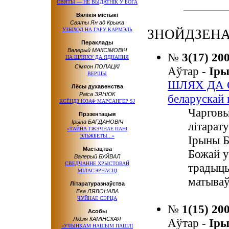
СВЯТЫ — НЕ ВЫДАТНІК У БОГА
Вялікія містыкі
Святы Ян ад Крыжа
УЗЫХОД НА ГАРУ КАРМЭЛЬ
ЗНОЙДЗЕНА
Пераклады
Валерый МАКСІМОВІЧ
№
3(17) 20
НА ШЛЯХУ ДА ЯДНАННЯ
Сімяон ПОЛАЦКІ
Аўтар -
Ір
ВЕРШЫ
ШЛЯХ ДА С
Лёсы духавенства
Раіса ЗЯНЮК
беларускай п
КСЁНДЗ ЮЗАФ МАРСАНГЕР SJ
Чарговы
Прэзентацыя
Ірына БАГДАНОВІЧ
літарат
«ТАЙНА ГЖЭЧНАЕ ПАНІ
ЭЛЬЖБЕТЫ...»
Ірыны Б
Мастацтва
Божай у
Валерый БУЙВАЛ
СВЕДЧАННЕ ХРЫСТОВАЙ
традыцы
МІЛАСЭРНАСЦІ
матываў
Літаратуразнаўства
Ева ЛЯВОНАВА
ЧУЙНАЕ СЭРЦА
№
1(15) 20
Асобы
Лідзія КАМІНСКАЯ
Аўтар -
Ір
«УЧЫНКАМ НАШЫМ ПАШЛІ