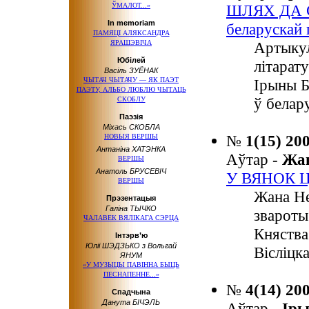
ЎМАЛОТ...»
ШЛЯХ ДА С
In memoriam
беларускай п
ПАМЯЦІ АЛЯКСАНДРА
ЯРАШЭВІЧА
Артыкул
Юбілей
літарат
Васіль ЗУЁНАК
ЧЫТАЧ ЧЫТАЧУ — ЯК ПАЭТ
Ірыны Б
ПАЭТУ, АЛЬБО ЛЮБЛЮ ЧЫТАЦЬ
ў белару
СКОБЛУ
Паэзія
Міхась СКОБЛА
№
1(15) 20
НОВЫЯ ВЕРШЫ
Антаніна ХАТЭНКА
Аўтар -
Жа
ВЕРШЫ
Анатоль БРУСЕВІЧ
У ВЯНОК 
ВЕРШЫ
Жана Не
Прэзентацыя
Галіна ТЫЧКО
звароты
ЧАЛАВЕК ВЯЛІКАГА СЭРЦА
Княства
Інтэрв’ю
Юліі ШЭДЗЬКО з Вольгай
Вісліцка
ЯНУМ
«У МУЗЫЦЫ ПАВІННА БЫЦЬ
ПЕСНАПЕННЕ...»
№
4(14) 20
Спадчына
Данута БІЧЭЛЬ
Аўтар -
Ір