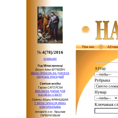
Пра нас
Аўтар
№
4(78)/2016
SUMMARY
Год Міласэрнасці
Аўтар
Біскуп Алег БУТКЕВІЧ
МІЛАСЭРНАСЦЬ НА ДАРОГАХ
ЛЮДСКІХ ТРАГЕДЫЙ
Рубрыка
Святыя асобы
Тэрэза САТОЎСКА
ЯНА БЫЛА ДАРАМ ДЛЯ
Нумар
КАСЦЁЛА І СВЕТУ
Святы Айцец ФРАНЦІШАК
У МІЛАСЭРНАСЦІ НЯМА
Ключавыя 
АЛЬТЭРНАТЫВЫ
Інтэрв’ю з кс. Кірылам
ГАРБУНОВЫМ