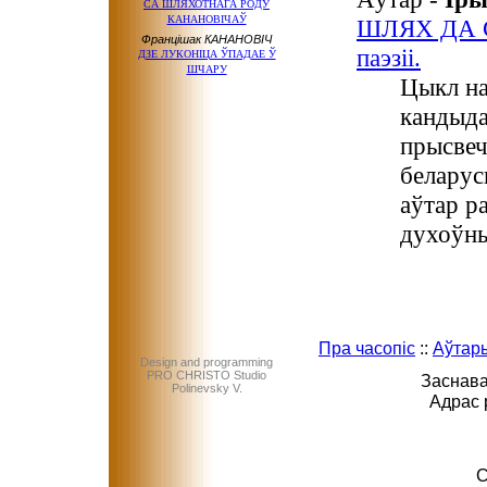
СА ШЛЯХОТНАГА РОДУ
КАНАНОВІЧАЎ
ШЛЯХ ДА СВ
Францішак КАНАНОВІЧ
паэзіі.
ДЗЕ ЛУКОНІЦА ЎПАДАЕ Ў
ШЧАРУ
Цыкл на
кандыда
прысвеч
беларус
аўтар р
духоўны
Пра часопіс
::
Аўтар
Design and programming
PRO CHRISTO Studio
Заснава
Polinevsky V.
Адрас 
C