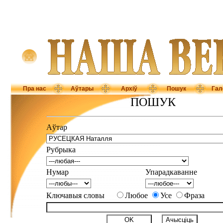
Пра нас
Аўтары
Архіў
Пошук
Гал
ПОШУК
Аўтар
Рубрыка
Нумар
Упарадкаванне
Ключавыя словы
Любое
Усе
Фраза