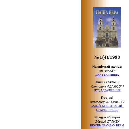
№
1(4)/1998
На кніжнай паліцы
Ян Павел ІІ
ДАР І ТАЯМНІЦА
Нашы святыні
Святлана АДАМОВІЧ
ЦУД АДРАДЖЭННЯ
Пocтaцi
Аляксандр АДАМКОВІЧ
ГАЛОЎНЫ КРЫТЭРЫЙ -
СУМЛЕННАСЦЬ
Роздум аб веры
Эдвард СТАНЕК
ШЭСЦЬ ПРАЎДАЎ ВЕРЫ