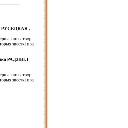
я РУСЕЦКАЯ
,
ершаваныя твор
торыя звесткі пра
шка РАДЗІВІЛ
,
ершаваныя твор
торыя звесткі пра