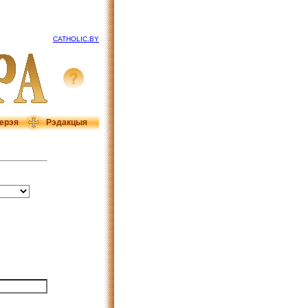
CATHOLIC.BY
ерэя
Рэдакцыя