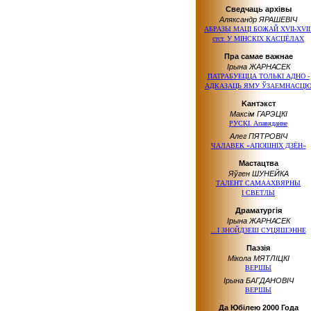
Сведчаць архівы
Аляксандр ЯРАШЕВІЧ
АБРАЗЫ МАЦІ БОЖАЙ ХVІІ-ХVІІ
стст. У МІНСКІХ КАСЦЁЛАХ
Пра самае важнае
Ірына ЖАРНАСЕК
ПАТРАБУЕЦЦА ТОЛЬКІ АДНО -
АДКАЗАЦЬ ЯМУ ЎЗАЕМНАСЦ
Kaнтэкcт
Максiм ГАРЭЦКІ
РУCKI. Aпaвядaннe
Алег ПЯТРОВІЧ
ЧАЛАВЕК «АПОШНIХ ДЗЁН»
Мастацтва
Яўген ШУНЕЙКА
ТАЛЕНТ САМААХВЯРНЫ
І СВЕТЛЫ
Драматургія
Ірына ЖАРНАСЕК
...І ЗНОЙДЗЕШ СУЦЯШЭННЕ
Паэзія
Мікола МЯТЛІЦКІ
ВЕРШЫ
Ірына БАГДАНОВІЧ
ВЕРШЫ
Да Юбілею 2000 Года