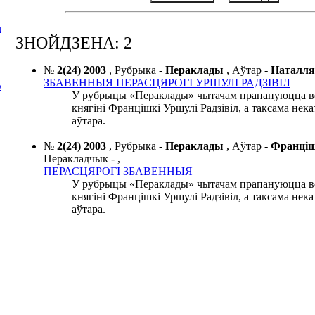
І
ЗНОЙДЗЕНА: 2
№
2(24) 2003
,
Рубрыка -
Пераклады
,
Аўтар -
Наталл
ЗБАВЕННЫЯ ПЕРАСЦЯРОГІ УРШУЛІ РАДЗІВІЛ
Ю
У рубрыцы «Пераклады» чытачам прапануюцца в
княгіні Францішкі Уршулі Радзівіл, а таксама нека
аўтара.
№
2(24) 2003
,
Рубрыка -
Пераклады
,
Аўтар -
Франці
Перакладчык -
,
ПЕРАСЦЯРОГІ ЗБАВЕННЫЯ
У рубрыцы «Пераклады» чытачам прапануюцца в
княгіні Францішкі Уршулі Радзівіл, а таксама нека
аўтара.