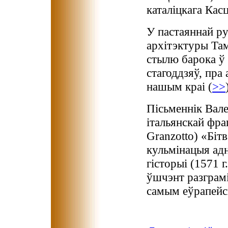
каталіцкага Касц
У пастаяннай р
архітэктуры Там
стылю барока ў
стагоддзяў, пра
нашым краі (
>>
Пісьменнік Вале
італьянскай фра
Granzotto) «Біт
кульмінацыя адн
гісторыі (1571 г
ўшчэнт разграмі
самым еўрапейс