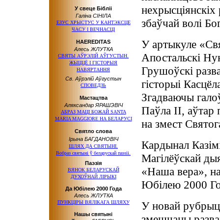
нехрысціянскіх 
У свеце Бібліі
Галіна СІНІЛА
збаўчай волі Бог
ЕЗУС ХРЫСТУС У КАНТЭКСЦЕ
ЧАСУ І ВЕЧНАСЦІ
У артыкуле «Св
HAEREDITAS
Алесь ЖЛУТКА
Апостальскі Ну
СВЯТЫ АЎРЭЛІЙ АЎГУСТЫН.
ЖЫЦЦЁ І ГІСТОРЫЯ
Грушоўскі разв
НАВЯРТАННЯ
Св. Аўрэлій Аўгустын
гісторыі Касцё
СПОВЕДЗЬ
Згадваючы гало
Мастацтва
Аляксандар ЯРАШЭВІЧ
Паўла ІІ, аўтар 
АБРАЗ МАЦІ БОЖАЙ SANTA
MARIA MAGGIORE НА БЕЛАРУСІ
на змест Святог
Святло слова
Ірына БАГДАНОВІЧ
Кардынал Казімі
ШЛЯХ ДА СВЯТЫНІ.
Вобраз святыні ў беларускай паэзіі.
Магілёўскай дыяц
Паэзія
«Наша вера», на
ВЯНОК БЕЛАРУСКАЙ
ДУХОЎНАЙ ЛІРЫКІ
Юбілею 2000 Год
Да Юбілею 2000 Года
Алесь ЖЛУТКА
ПУНКЦІРЫ ВЯЛІКАГА ШЛЯХУ
У новай рубрыц
Нашы святыні
змешчаны разва