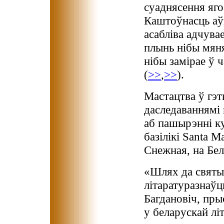
суаднясення яго
Каштоўнасць аў
асабліва адчува
плынь нібы мяня
нібы замірае ў 
(
>>
,
>>
).
Мастацтва ў гэ
даследаваннямі
аб пашырэнні к
базілікі Santa 
Снежная, на Бел
«Шлях да святын
літаратуразнаўц
Багдановіч, пры
у беларускай л