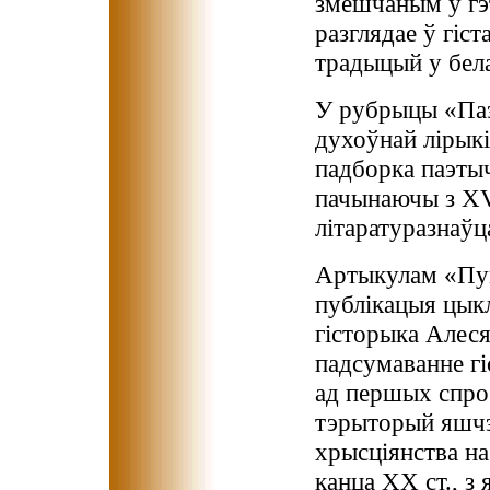
змешчаным у гэ
разглядае ў гіс
традыцый у бела
У рубрыцы «Паэ
духоўнай лірыкі
падборка паэтыч
пачынаючы з XV
літаратуразнаўц
Артыкулам «Пун
публікацыя цыкл
гісторыка Алеся
падсумаванне гі
ад першых спро
тэрыторый яшчэ 
хрысціянства на
канца ХХ ст., з