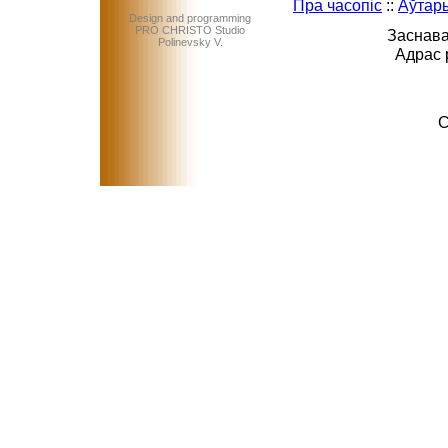
Пра часопіс
::
Аўтар
Design and programming
PRO CHRISTO Studio
Заснава
Polinevsky V.
Адрас 
C