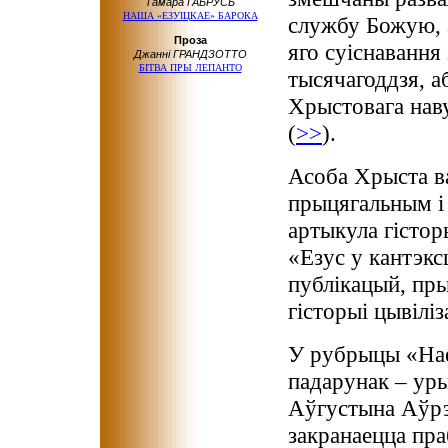
Тамара ГАБРУСЬ
НАША «ЕЗУІЦКАЕ» БАРОКА
службу Божую, а
Проза
яго суіснавання
Джанні ГРАНДЗОТТО
БІТВА ПРЫ ЛЕПАНТО
тысячагоддзя, а
Хрыстовага нав
(
>>
).
Асоба Хрыста ва
прыцягальным і 
артыкула гістор
«Езус у кантэкс
публікацый, прыс
гісторыі цывіліз
У рубрыцы «Hae
падарунак – урыв
Аўгустына Аўрэл
закранаецца пра