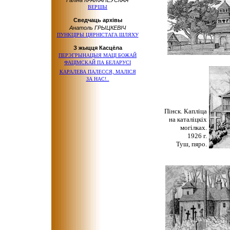
Галіна КРАЖАНЕЎСКАЯ
ВЕРШЫ
Сведчаць архівы
Анатоль ГРЫЦКЕВІЧ
ПУНКЦІРЫ ЦЯРНІСТАГА ШЛЯХУ
З жыцця Касцёла
ПЕРЭГРЫНАЦЫЯ МАЦІ БОЖАЙ
ФАЦІМСКАЙ
ПА БЕЛАРУСІ
КАРАЛЕВА ПАЛЕССЯ, МАЛІСЯ
ЗА НАС!..
Пінск. Капліца
на каталіцкіх
могілках.
1926 г.
Туш, пяро.