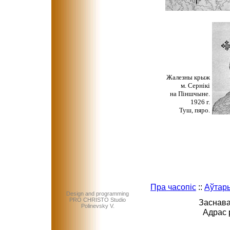
Жалезны крыж
м. Сернікі
на Піншчыне.
1926 г.
Туш, пяро.
Пра часопіс
::
Аўтар
Design and programming
PRO CHRISTO Studio
Заснава
Polinevsky V.
Адрас 