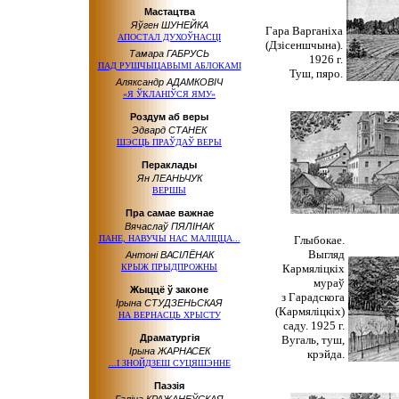
Мастацтва
Яўген ШУНЕЙКА
Гара Варганіха
АПОСТАЛ ДУХОЎНАСЦІ
(Дзісеншчына).
Тамара ГАБРУСЬ
1926 г.
ПАД РУШЧЫЦАВЫМІ АБЛОКАМІ
Туш, пяро.
Аляксандр АДАМКОВІЧ
«Я ЎКЛАНІЎСЯ ЯМУ»
Роздум аб веры
Эдвард СТАНЕК
ШЭСЦЬ ПРАЎДАЎ ВЕРЫ
Пераклады
Ян ЛЕАНЬЧУК
ВЕРШЫ
Пра самае важнае
Вячаслаў ПЯЛІНАК
ПАНЕ, НАВУЧЫ НАС МАЛІЦЦА...
Глыбокае.
Выгляд
Антоні ВАСІЛЁНАК
КРЫЖ ПРЫДПРОЖНЫ
Кармяліцкіх
мураў
Жыццё ў законе
з Гарадскога
Ірына СТУДЗЕНЬСКАЯ
(Кармяліцкіх)
НА ВЕРНАСЦЬ ХРЫСТУ
саду.
1925 г.
Драматургія
Вугаль, туш,
Ірына ЖАРНАСЕК
крэйда.
...І ЗНОЙДЗЕШ СУЦЯШЭННЕ
Паэзія