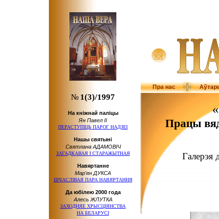
Пра нас
Аўтар
№
1(3)/1997
На кніжнай паліцы
Працы вяд
Ян Павел ІІ
ПЕРАСТУПІЦЬ ПАРОГ НАДЗЕІ
Нашы святыні
Святлана АДАМОВІЧ
ЗАГАДКАВАЯ
І СТАРАЖЫТНАЯ
Галерэя
Навяртанне
Мар'ян ДУКСА
ШЧАСЛІВАЯ ПАРА НАВЯРТАННЯ
Да юбілею
2000 года
Алесь ЖЛУТКА
ЗАХОДНЯЕ ХРЫСЦІЯНСТВА
НА БЕЛАРУСІ